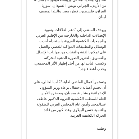
من الأردن، الجزائر، تونس، السودان، سوريا،
العراق، فلسطين، قطر، مصر والبلد المضيف
لبنان.
ويهدف الملتقى إلى “دعم العلاقات وتقوية
الإتصالات الداخلية والخارجية بين الإقليم العربي
والجمعيات الكشفية العربية، باستخدام أحدث
الوسائل والتطبيقات المواكبة للعصر، والعمل
على تمكين الفتية والفتيات من مهارات الإتصال
والتسويق، لتعزيز الصورة الذهنية للحركة،
وكسب التأييد لها من أجل إظهار الأثر المجتمعي،
وجذب أعضاء جدد”.
وتستمر أعمال الملتقى لغاية 23 آب الحالي، على
أن تختتم أعماله باحتفال يرعاه وزير الشؤون
الإجتماعية ريشار قيومجيان، ويحضره الأمين
العام للمنظمة الكشفية العربية الدكتور عاطف
عبدالمجيد وأمين عام المجلس العربي للطفولة
والتنمية حسن البيلاوي وعدد كبير من قادة
الحركة الكشفية العربية.
وطنية