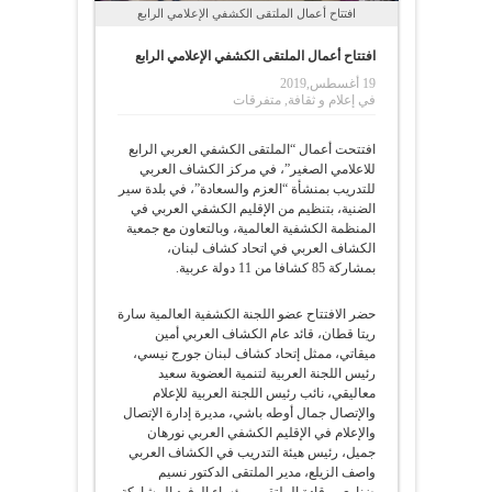
افتتاح أعمال الملتقى الكشفي الإعلامي الرابع
افتتاح أعمال الملتقى الكشفي الإعلامي الرابع
19 أغسطس,2019
في
إعلام و ثقافة
,
متفرقات
افتتحت أعمال “الملتقى الكشفي العربي الرابع
للاعلامي الصغير”، في مركز الكشاف العربي
للتدريب بمنشأة “العزم والسعادة”، في بلدة سير
الضنية، بتنظيم من الإقليم الكشفي العربي في
المنظمة الكشفية العالمية، وبالتعاون مع جمعية
الكشاف العربي في اتحاد كشاف لبنان،
بمشاركة 85 كشافا من 11 دولة عربية.
حضر الافتتاح عضو اللجنة الكشفية العالمية سارة
ريتا قطان، قائد عام الكشاف العربي أمين
ميقاتي، ممثل إتحاد كشاف لبنان جورج نيسي،
رئيس اللجنة العربية لتنمية العضوية سعيد
معاليقي، نائب رئيس اللجنة العربية للإعلام
والإتصال جمال أوطه باشي، مديرة إدارة الإتصال
والإعلام في الإقليم الكشفي العربي نورهان
جميل، رئيس هيئة التدريب في الكشاف العربي
واصف الزيلع، مدير الملتقى الدكتور نسيم
ضناوي، وقادة الملتقى ورؤساء الوفود المشاركة