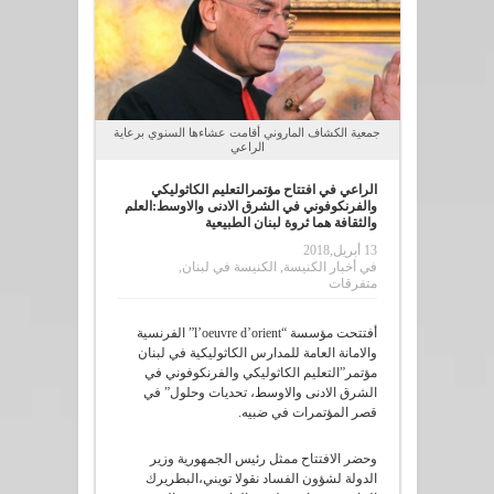
جمعية الكشاف الماروني أقامت عشاءها السنوي برعاية
الراعي
الراعي في افتتاح مؤتمرالتعليم الكاثوليكي
والفرنكوفوني في الشرق الادنى والاوسط:العلم
والثقافة هما ثروة لبنان الطبيعية
13 أبريل,2018
في
أخبار الكنيسة
,
الكنيسة في لبنان
,
متفرقات
أفتتحت مؤسسة “l’oeuvre d’orient” الفرنسية
والامانة العامة للمدارس الكاثوليكية في لبنان
مؤتمر”التعليم الكاثوليكي والفرنكوفوني في
الشرق الادنى والاوسط، تحديات وحلول” في
قصر المؤتمرات في ضبيه.
وحضر الافتتاح ممثل رئيس الجمهورية وزير
الدولة لشؤون الفساد نقولا تويني،البطريرك