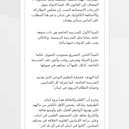
المضاف إلى القانون 46، فيما الدولة تمول
الدرجات الاستثنائية الست. إن مجلس البطاركة
والأساقفة الكاثوليك في لبنان يدعم هذا المطلب،
على أساس مبدأين وهدف:
المبدأ الأول: المدرسة الخاصة هي ذات منفعة
عامة، تماما مثل المدرسة الرسمية، وبالتالي
يجب على الدولة دعمها ماليا.
المبدأ الثاني: التشريع يستوجب التمويل. فكما
تشرع الدولة وتفرض رواتب وأجور على المدرسة
الخاصة، كذلك عليها أن تساهم في تمويلها.
أما الهدف: فحماية التعليم النوعي الذي تقدمه
المدرسة الخاصة، كما يعرفه كل اللبنانيين،
وحماية النظام التربوي في لبنان”.
وجزم أن “العلم والثقافة هما ثروة لبنان
الطبيعية. ولذلك، يضحي الأهل بالكثير من مالهم
لكي يؤمنوا لأولدهم أفضل علم وأوسع ثقافة.
والتاريخ شاهد على المستوى العلمي في لبنان،
وعلى براعة اللبنانيين العلمية الخلاقة في مختلف
الميادين، أكانوا في لبنان أم في أي بلد آخر”.