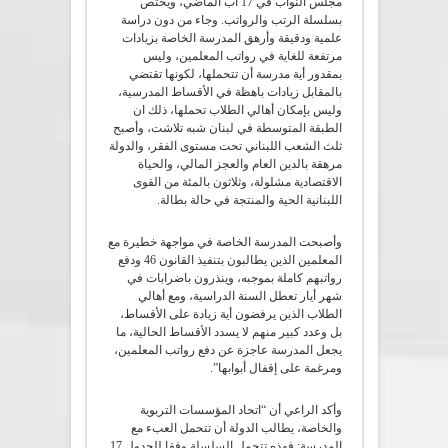
مجلس النواب في 17 آب الماضي، ويختص
بسلسلة الرتب والرواتب. وجاء من دون دراسة
علمية ودقيقة وأرهق المدرسة الخاصة بزيادات
مرتفعة للغاية في رواتب المعلمين، وليس
بمقدور أية مدرسة أن تتحملها، لكونها تقتضي
بالمقابل زيادات باهظة في الأقساط المدرسية،
وليس بإمكان أهالي الطلاب تحملها، ذلك ان
الطبقة المتوسطة في لبنان شبه تلاشت، وأصبح
ثلث الشعب اللبناني تحت مستوى الفقر، والدولة
مرهقة بالدين العام والعجز المالي، والحياة
الاقتصادية مشلولة، وثلاثون بالمئة من القوى
اللبنانية الحية والمنتجة في حالة بطالة.
وأصبحت المدرسة الخاصة في مواجهة خطيرة مع
المعلمين الذين يطالبون بتنفيذ القانون 46 ودفع
رواتبهم كاملة بموجبه، وينذرون باضرابات في
شهر أيار تعطل السنة الدراسية، ومع أهالي
الطلاب الذين يرفضون أية زيادة على الأقساط،
بل وعدد كبير منهم لا يسدد الأقساط الحالية، ما
يجعل المدرسة عاجزة عن دفع رواتب المعلمين،
ومرغمة على إقفال أبوابها”.
وأكد الراعي أن “اتحاد المؤسسات التربوية
والخاصة، يطالب الدولة أن تتحمل العبء مع
المدرسة: فهذه تتحمل السلسلة وفقا للجدول 17