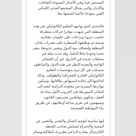
المستمر فينا وفي الأجيال المتنوعة الثقافات
والأديان والتي يشكل المجتمع المدني اللبناني
الغني نموذجا عالميا لعيشها معا.
فالتحدي الذي يواجهه التعليم الكاثوليكي في هذه
المنطقة التي شهدت مؤخرا حركات متطرفة
خاضت حروبا ونزاعات على خلفيات عقائدية
ودينية تم توظيفها للسيطرة على مقدرات بلدان
المنطقة وإضعاف بنية الدول وتغيير حدودها، يبقى
تحديا وجوديا ماثلا أمامنا، وقد حدث مثله في
محطات عديدة في التاريخ، غير أن الضمائر
الواعية والبعيدة النظر في هذه الدول والمناطق،
تمسكت في كل مرة بمؤسسات التعليم
الكاثوليكي العابرة للجغرافيا وللطوائف، وذلك
لحاجتها إلى إعادة استنهاض طاقاتها، وتمكين
مواردها البشرية من معاودة الدراسة لتعيد إلى
البلدان المتورطة في الحروب الأمل ببناء غد
أفضل، وتكوين مواطنين يحترمون القانون
ويسهمون في تعزيز مناعة أوطانهم، عن طريق
بناء المواطنة الصحيحة.
إنها مناسبة لتوجيه الشكر والتقدير والتعبير عن
المحبة والإحترام لشخص صاحب الغبطة
الكاردينال بشارة الراعي بطريرك أنطاكية وسائر