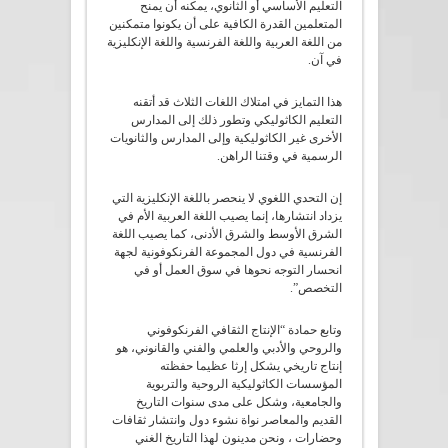
التعليم الأساسي أو الثانوي، يمكنه أن يمنح
المتعلمين القدرة الكافية على أن يكونوا متمكنين
من اللغة العربية واللغة الفرنسية واللغة الإنكليزية
في آن.
هذا التمايز في امتلاك اللغات الثلاث قد أتقنه
التعليم الكاثوليكي وتطور ذلك إلى المدارس
الأخرى غير الكاثوليكية وإلى المدارس والثانويات
الرسمية في وقتنا الراهن.
إن التحدي اللغوي لا ينحصر باللغة الإنكليزية التي
يزداد انتشارها، إنما يصيب اللغة العربية الأم في
الشرق الأوسط والشرق الأدنى، كما يصيب اللغة
الفرنسية في دول المجموعة الفرنكوفونية لجهة
انحسار التوجه نحوها في سوق العمل أو في
التخصص”.
وتابع حمادة “الإنتاج الثقافي الفرنكوفوني
والروحي والأدبي والعلمي والفني والقانوني، هو
إنتاج تاريخي يشكل إرثا عظيما حفظته
المؤسسات الكاثوليكية الروحية والتربوية
والجامعية، وشكل على مدى سنوات التاريخ
القديم والمعاصر نواة نشوء دول وانتشار ثقافات
وحضارات ، ونحن مدينون لهذا التاريخ الغني