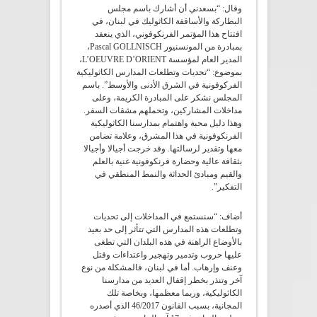
وقال: “بسعدني أن أشارك باسم مجلس
البطاركة والأساقفة الكاثوليك في لبنان، في
افتتاح هذا المؤتمر الفرنكوفوني، الذي ينعقد
بمبادرة من المونسنيور Pascal GOLLNISCH،
المدير العام لمؤسسة L’OEUVRE D’ORIENT،
بموضوع: “تحديات وتطلعات المدارس الكاثوليكية
الفركوفونية في الشرق الأدنى والأوسط”. باسم
المجلس نشكر على المبادرة الكريمة، وعلى
مداخلات المشاركين، وتحملهم مشقات السفر.
وهذا دليل محبة واهتمام بمدارسنا الكاثوليكية
الفرنكوفونية في هذا المشرق، وعلامة تضامن
معها وتقدير لرسالتها. وقد خرجت أجيالا وأجيالا
بثقافة عالية وحضارة فرنكوفونية غنية بالعلم
والقيم ومبادئ الحداثة والنمط المنطقي في
التفكير”.
أضاف: “سنستمع في المداخلات إلى تحديات
وتطلعات هذه المدارس التي تتأثر إلى حد بعيد
بالأوضاع الراهنة في هذه البلدان التي تطغى
عليها حروب وتدمير وتهجير واعتداءات وقتل
وعنف وإرهاب. أما في لبنان، فالمشكلة من نوع
آخر وتنذر بخطر إقفال العديد من مدارسنا
الكاثوليكية، وربما معظمها، وبخاصة تلك
المجانية، بسبب القانون 46/2017 الذي أصدره