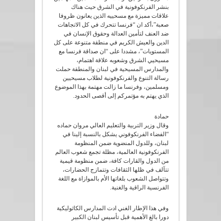
بنشر الفرنكوفونية في الشرق حيث هناك
علاقات مميزة مع مسحييه الذين يعانون ظروفا
صعبة”،أكد ان “فرنسا تتحرك في كل الاتجاهات
ضد العنف لتأمين العدالة وحقوق الإنسان في
الدين والعيش الكريم في منطقة متنوعة على كل
المستويات”، مشددا على “ان صداقة فرنسا مع
مسيحيي الشرق وشعوبه علاقة اهتمام،
والمدارس المسيحية في لبنان والمنطقة حملت
رسالة التنوع والفرنكوفونية لطلاب مسيحيين
ومسلمين، وفرنسا ما زالت مهتمة بهذا الموضوع
الذي يهتم به مؤتمركم إلى أقصى الحدود.
حمادة
وقال وزير التربية والتعليم العالي مروان حماده
“الفضاء الفرنكوفوني يشكل بالنسبة إلينا في
لبنان، وللدول المنضوية ضمن المنظومة
الفرنكوفونية العالمية، مظلة تجمع شعوب العالم
من الدول والقارات كافة، ضمن منظومة قيمية
تتآلف في ظلها الثقافات وتتمازج الحضارات،
وتتواصل الشعوب بلغاتها الأم بالموازاة مع اللغة
الفرنسية الراقية والغنية.
وفي هذا الإطار الغني ادت المدارس الكاثوليكية
دورا بالغ الأهمية قبل تأسيس لبنان الكبير