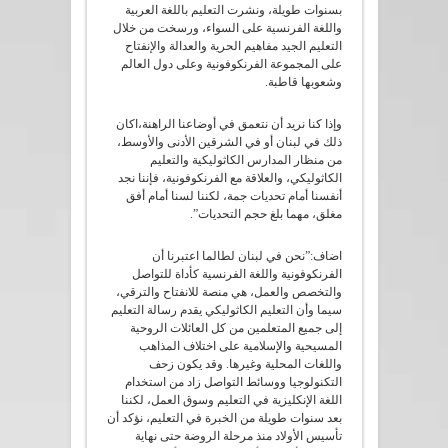
بسنوات طويلة، ونشرت التعليم باللغة العربية
واللغة الفرنسية على السواء، ورسخت من خلال
التعليم الجيد مفاهيم الحرية والعدالة والإنفتاح
على المجموعة الفرنكوفونية وعلى دول العالم
وشعوبها قاطبة.
وإذا كنا نريد أن نتعمق في أوضاعنا الراهنة،اكان
ذلك في لبنان أو في الشرقين الأدنى والأوسط،
من منظار المدارس الكاثوليكية والتعليم
الكاثوليكي، والعلاقة مع الفرنكوفونية، فإننا نجد
أنفسنا أمام تحديات جمة، لكننا لسنا أمام أفق
مغلق، مهما بلغ حجم التحديات”.
اضاف:”نحن في لبنان لطالما اعتبرنا أن
الفرنكوفونية واللغة الفرنسية كأداة للتواصل
والتخصص والعمل، هي منصة للانفتاح والترقي،
سيما وأن التعليم الكاثوليكي يقدم رسالة التعليم
إلى جميع المتعلمين من كل العائلات الروحية
المسيحية والإسلامية على اختلاف المذاهب
واللغات المحلية وغيرها. وقد يكون زحف
التكنولوجيا ووسائط التواصل زاد من استخدام
اللغة الإنكليزية في التعليم وسوق العمل، لكننا
بعد سنوات طويلة من الخبرة في التعليم، نؤكد أن
تأسيس الأولاد منذ مرحلة الروضة حتى نهاية