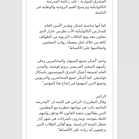
المشرق للموارنة ، على رعايته المدرسة
الكاثوليكية وترسيخ القيم الروحية والوطنية في
الناشئة.
كما أنها مناسبة لشكر وتقدير الأمين العام
للمدارس الكاثوليكية الأب بطرس عازار الذي
نتعاون معه ومع العائلات التربوية من الطوائف
كافة من خلاله لحل معضلة رواتب المعلمين
وانعكاسها على الأقساط”.
وختم:”أشكر جميع الضيوف والمحاضرين وعلى
رأسهم السفير الفرنسي برونو فوشيه، والمدير
العام لجميعة أعمال الشرق المونسنيور باسكال
غولنيش، كما أشكر جميع المحاضرين والتربويين
وجميع الذين أسهموا في إنجاح هذا المؤتمر”.
الراعي
وقال البطريرك الراعي في كلمته ان “المدرسة
الخاصة باتت في مواجهة خطيرة مع المعلمين
الذين يطالبون بتنفيذ القانون 46 ودفع رواتبهم
كاملة بموجبه، وينذرون باضرابات في شهر أيار
تعطل السنة الدراسية، ومع أهالي الطلاب الذين
يرفضون أية زيادة على الأقساط”