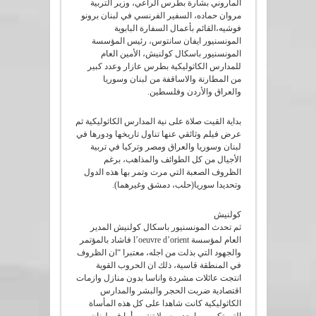
الماروني بشارة بطرس الراعي، وزير التربية
مروان حماده، السفير الفرنسي في لبنان برونو
فوشيه،القائم بأعمال السفارة البابوية
المونسنيور ايفان سانتوس، رئيس المؤسسة
المونسنيور باسكال كولنيش، الأمين العام
للمدارس الكاثوليكية بطرس عازار وعدد كبير
من المطارنة والاساقفة من لبنان وسوريا
والعراق والأردن وفلسطين.
بداية القيت صلاة على نية المدارس الكاثوليكية ثم
عرض فيلم وثائقي عنها تناول تاريخها ودورها في
لبنان وسوريا والعراق ومصر وتركيا في تربية
الأجيال من كل الطوائف والمذاهب، برغم
الظروف الصعبة التي مرت وتمر بها هذه الدول
وتحديدا سوريا(حلب، دمشق وغيرهما).
كولنيش
ثم تحدث المونسنيور باسكال كولنيش المدير
العام لمؤسسة l’oeuvre d’orient فاشاد بالمؤتمر
والجهود التي بذلت من اجله، معتبرا “ان الظروف
في المنطقة قاسية، ذلك ان الحروب القوية
انتجت عائلات مشردة واناسا بدون منازل وازمات
اقتصادية ضربت الحجر والبشر والمدارس
الكاثوليكية كانت شاهدا على كل هذه المأساة