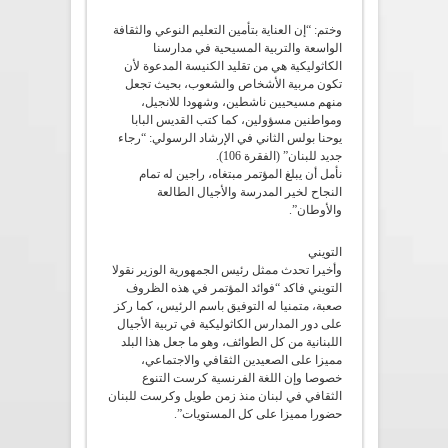
وختم: “إن العناية بتأمين التعليم النوعي والثقافة
الواسعة والتربية المسيحية في مدارسنا
الكاثوليكية هي من تقليد الكنيسة المدعوة لأن
تكون مربية الأشخاص والشعوب، بحيث تجعل
منهم مسيحيين ناشطين، وشهودا للانجيل،
ومواطنين مسؤولين، كما كتب القديس البابا
يوحنا بولس الثاني في الإرشاد الرسولي: “رجاء
جديد للبنان” (الفقرة 106).
نأمل أن يبلغ المؤتمر مبتغاه، راجين له تمام
النجاح لخير المدرسة والأجيال الطالعة
والأوطان”.
التويني
وأخيرا تحدث ممثل رئيس الجمهورية الوزير نقولا
التويني فاكد “فوائد المؤتمر في هذه الظروف
صعبة، متمنيا له التوفيق باسم الرئيس، كما ركز
على دور المدارس الكاثوليكية في تربية الأجيال
اللبنانية من كل الطوائف، وهو ما جعل هذا البلد
مميزا على الصعيدين الثقافي والاجتماعي،
خصوصا وإن اللغة الفرنسية كرست التنوع
الثقافي في لبنان منذ زمن طويل وكرست للبنان
حضورا مميزا على كل المستويات”.