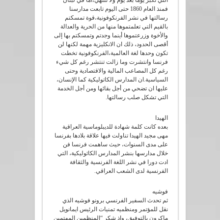
التي تكبر يوما بعد يوم ولا تنتهي،أما في لبنان
فمنذ العام 1860 حتى اليوم تابعت مدارسنا
رسالتها في نشر الفرنكوفونية،قوة تمسكتم
بالقيم التي تعلمتموها منها من الحرية والعدالة
والأخوة وزرعتموها أينما وجدتم وتمسكتم بها إلى
أقصى الحدود، ذلك ان الانكليزية مهمة لكنها لن
تكون وحدها لغة العالمية،الفرنكوفونية تخطت
فرنسا وانتشرت وما زالت تنتشر رغم كل شيء
رغم كل المصاعب المالية والاقتصادية وحتى
السياسية.ان المدارس الكاتوليكية كما الإنسان،
عليها ان تضحي من أجل بقائها ومن أجل الخدمة
التي تشكل صلب رسالتها.
الهيدا
بعده كانت كلمة شهادة للديبلوماسية العراقية
مهى مجيد الهيدا تناولت فيها علاقة بلادها بفرنسا
على مدى السنوات، حيث ساهمت فرنسا فن
خلال مدارسها بنشر المدارس الكاثوليكية، التي
ادت دورا في نشر اللغة الفرنسية والثقافة
الفرنسية لدى الشعب العراقي.
فوشيه
ثم تحدث السفير الفرنسي برونو فوشيه الذي
نقل للمؤتمر ومنظميه تمنيات الرئيس ايمانويل
ماكرون بالتوفيق، واذ شكر “المنظمين المهتمين