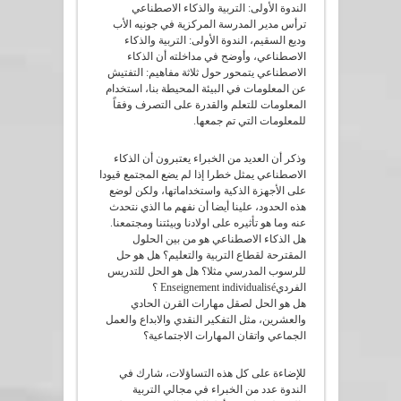
الندوة الأولى: التربية والذكاء الاصطناعي
ترأس مدير المدرسة المركزية في جونيه الأب
وديع السقيم، الندوة الأولى: التربية والذكاء
الاصطناعي، وأوضح في مداخلته أن الذكاء
الاصطناعي يتمحور حول ثلاثة مفاهيم: التفتيش
عن المعلومات في البيئة المحيطة بنا، استخدام
المعلومات للتعلم والقدرة على التصرف وفقاً
للمعلومات التي تم جمعها.
وذكر أن العديد من الخبراء يعتبرون أن الذكاء
الاصطناعي يمثل خطرا إذا لم يضع المجتمع قيودا
على الأجهزة الذكية واستخداماتها، ولكن لوضع
هذه الحدود، علينا أيضا أن نفهم ما الذي نتحدث
عنه وما هو تأثيره على اولادنا وبيئتنا ومجتمعنا.
هل الذكاء الاصطناعي هو من بين الحلول
المقترحة لقطاع التربية والتعليم؟ هل هو حل
للرسوب المدرسي مثلا؟ هل هو الحل للتدريس
الفرديEnseignement individualisé ؟
هل هو الحل لصقل مهارات القرن الحادي
والعشرين، مثل التفكير النقدي والابداع والعمل
الجماعي واتقان المهارات الاجتماعية؟
للإضاءة على كل هذه التساؤلات، شارك في
الندوة عدد من الخبراء في مجالي التربية