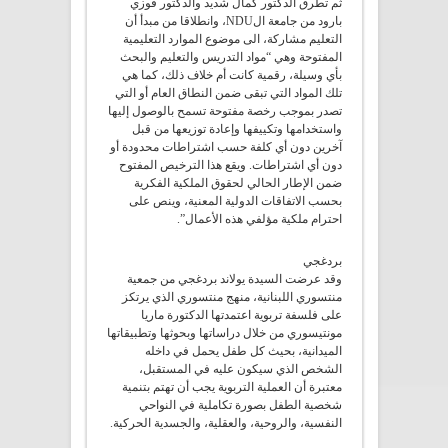
ثم تطرق الدكتور كمال شديد والدكتور فوزي
بارود من جامعة الNDU، وانطلاقا من مبدأ أن
التعليم مشاركة، الى موضوع الموارد التعليمية
المفتوحة وهي “مواد التدريس والتعليم والبحث
بأي وسيلة، رقمية كانت أم خلاف ذلك، كما هي
تلك المواد التي تبقى ضمن النطاق العام أو التي
تصدر بموجب رخصة مفتوحة تسمح بالوصول إليها
واستخدامها وتكييفها وإعادة توزيعها من قبل
آخرين دون أي كلفة حسب اشتراطات محدودة أو
دون أي اشتراطات. ويقع هذا الترخيص المفتوح
ضمن الإطار الحالي لحقوق الملكية الفكرية
بحسب الاتفاقات الدولية المعنية، وينص على
احترام ملكية مؤلفي هذه الأعمال”.
بردغجي
وقد عرضت السيدة يولاند بردغجي من جمعية
منتسوري اللبنانية، منهج منتسوري الذي يرتكز
على فلسفة تربوية اعتمدتها الدكتورة ماريا
مونتيسوري من خلال دراساتها وبحوثها وتطبيقاتها
الميدانية، بحيث كل طفل يحمل في داخله
الشخص الذي سيكون عليه في المستقبل،
معتبرة أن العملية التربوية يجب أن تهتم بتنمية
شخصية الطفل بصورة تكاملية في النواحي
النفسية، والروحية، والعقلية، والجسدية الحركية.