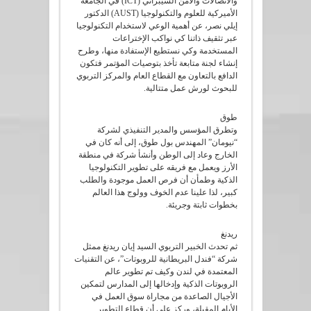
والاتصالات والأمن السيبراني (ICT) في الجامعة
الأميركية للعلوم والتكنولوجيا (AUST) الدكتور
إيلي نصر، عن أهمية الوعي لاستخدام التكنولوجيا
عبر تثقيف ذاتنا كي نواكب الإختراعات
المستخدمة وكي نستطيع الإستفادة منها، وطرح
إنشاء لجنة متابعة تأخذ بتوصيات المؤتمر فتكون
الدافع بالتعاون مع القطاع العام والمركز التربوي
للبحوث لورش عمل متتالية.
طوق
وتطرق المؤسس والمدير التنفيذي لشركة
“نيومان” المهندس بول طوق، إلى أنه كان في
الخارج وعاد إلى الوطن وأنشأ شركة في منطقة
الأرز ويعمل مع فريقه على تطوير التكنولوجيا
الذكية وطمأن أن فرص العمل موجودة والطلب
كبير، لذا علينا عدم الخوف وولوج هذا العالم
بخطوات ثابتة وجريئة.
ريدنغ
ثم تحدث الخبير التربوي السيد إيان ريدنغ ممثل
شركة “فندل البريطانية للروبوتات”، عن التقنيات
المعتمدة في لندن وكيف تم تطوير عالم
الروبوتات الذكية وإدخالها إلى المدارس لتمكين
الأجيال الصاعدة من مجاراة سوق العمل في
الأيام المقبلة، وركز على أن قطاع التطوير