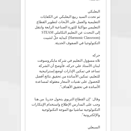
البعلبكي
ثم تحدث السيد ربيع البعلبكي عن الكفايات
التعليمية والعمل على الأبحاث لتطوير القطاع
التعليمي مواكبةً للثورة الصناعية الرابعة وانتقل
إلى التحدث عن التعليم التكاملي STEAM
(Harmonic Classroom) كبداية حلّ لتثبيت
التكنولوجيا في الصفوف الحديثة.
حركه
تلاه مسؤول التعليم في شركة مايكروسوفت
لبنان الأستاذ علي حركه، فأوضح أن الشركة
تساعد في تمكين الإدارات لوضع إستراتيجية
للتعليم، تمكين الأساتذة من تحقيق نتائج أفضل
للحصول على تقنيات لأسعار معقولة لمساعدة
الأساتذة في تحقيق الأهداف”.
وقال: “إن القطاع التربوي يتحول جذريا. من هنا
وجب على المدارس الإطلاع واستخدام الإبتكارات
التكنولوجية تماشيا مع الموجة التكنولوجية
والإلكترونية”.
السبعلي