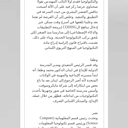
والتكنولوجيا فقدم أولا النائب المهندس نقولا
صحناوي عرضا ركز فيه على أن الآلة أصبحت
تنافس العنصر البشري من حيث السرعة في
التطبيق والتنفيذ. وخلص إلى أن الفرصة لم تفتنا
بعد وعلينا تلقفها في أسرع وقت ممكن عبر
إدخال مناهج الCODING (برمجة التطبيقات
والذكاء الإصطناعي) إلى مدارسنا منذ الصغر لكي
نلحق بركب التكنولوجيا الحديثة، وبناء على ذلك،
تقدمت باقتراح قانون إلزامية إدراج مادة
التكنولوجيا في المنهج التربوي اللبناني.
وطفا
وقد فسر الرئيس التنفيذي ومدير المدرسة
الدولية للإبداع في لبنان الدكتور محمد وطفا، أنه
ابتدأ مسيرته الإبداعية والمهنية في الولايات
المتحدة لأنه أصر الرجوع إلى لبنان بعد ما باع
بعض من ابتكاراته إلى شركة مايكروسوفت.
وأسس مدرسته الخاصة في صور وجهزها بأحدث
التكنولوجيات من ابداعاته، فظهّر من خلال عمله،
الإبداع، والمبتكر اللبناني الصرف.
نصر
وتحدث رئيس قسم المعلوماتية (Computer
Science) ورئيس قسم تكنولوجيا المعلومات