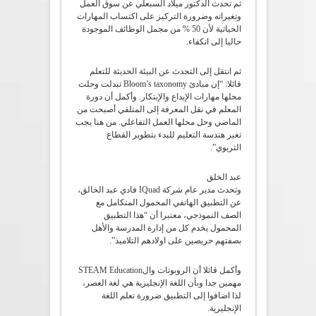
ثم تحدث الدكتور ميلاد السبعلي عن سوق العمل
وتغيراته وضرورة التركيز على اكتساب المهارات
الحياتية لأن 50 % من مجمل الوظائف الموجودة
حاليا إلى انكفاء.
ثم انتقل إلى التحدث عن البيئة الحديثة للتعلم
قائلا: “إن مبادئ Bloom’s taxonomy تبدلت وحلت
محلها مهارات الإبداع والإبتكار. وأكمل أن دورة
المعلم في نقل المعرفة إلى المتلقي أصبحت من
الماضي وحل محلها العمل التفاعلي. من هنا يجب
تغير هندسة التعليم للبدء بتطوير القطاع
التربوي”.
عبد الخلق
وتحدث مدير عام شركة IQuad فادي عبد الخالق،
عن التطبيق الهاتفي المحمول المتكامل مع
الصف النموذجي، معتبرا أن “هذا التطبيق
المحمول يخدم كل من إدارة المدرسة والأهل
بصفتهم حريصين على اولادهم التلاميذ”.
وأكمل قائلا أن الروبوتات والSTEAM Education
مهمين جدا وبأن اللغة الإنجليزية هي لغة العصر،
لذا اضافوا إلى التطبيق ضرورة تعلم اللغة
الإنجليزية.