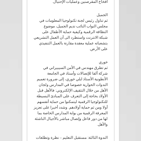
أفخاخ المقرصنين وعمليات الإحتيال.
الجميل
ثم تناول رئيس لجنة تكنولوجيا المعلومات في
مجلس النواب النائب نديم الجميل، موضوع
النظافة الرقمية وكيفية حماية الأطفال على
شبكة الانترنت واستطرد الى أن العمل التشريعي
بتشعباته عملية معقدة مقارنة بالعمل التنفيذي
على الأرض.
خوري
ثم تطرق مهندس في الأمن السيبيراني في
شركة ألفا للإتصالات وأستاذ في الجامعة
الأنطونية الأستاذ ايلي خوري، إلى ضرورة تعميم
الندوات الحوارية خصوصا في المدارس ولجان
الأهل من خلال التثقيف الإلكتروني: فالأهل قبل
الأولاد بحاجة إلى التعرف على المبادئ البسيطة
للتكنولوجيا الرقمية ليتمكنوا من حماية أنفسهم
أولا ومن ثم حماية أولادهم. وشدد أخيرا على تعزيز
المعرفة الرقمية من بوابة المدارس الخاصة بما
لها من دور فاعل وإتصال مباشر بالأجيال الناشئة
والأهل.
الندوة الثالثة: مستقبل التعليم – نظرة وتطلعات