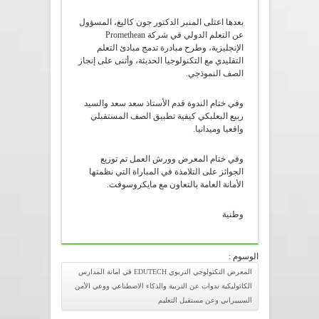
بعدها اعتلى المنبر الدكتور جون كاليغ، المسؤول
عن التعلم الدولي في شركة Promethean
الإنجليزية، وطرح مبادرة تدمج مبادئ التعلم
التقليدي مع التكنولوجيا الحديثة، وأثنى على إنجاز
الصف النموذجي.
وفي ختام الندوة قدم الأستاذ سعد سعد والسيد
ربيع البعلبكي كيفية تطبيق الصف المستقبلي
واقعيا وميدانيا.
وفي ختام المعرض وورش العمل تم توزيع
الجوائز على التلامذة في المباراة التي نظمتها
الأمانة العامة بالتعاون مع مايكروسوفت.
وطنية
الوسوم :
المعرض التكنولوجي التربوي EDUTECH في امانة المدارس
الكاثوليكية ندوات عن التربية والذكاء الاصطناعي ووعي الأمن
السيبيراني وعن مستقبل التعليم