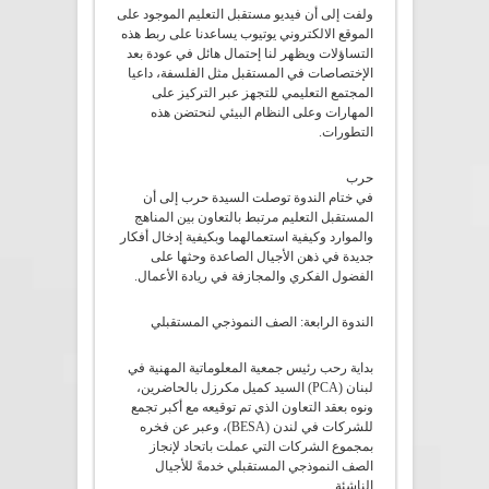
ولفت إلى أن فيديو مستقبل التعليم الموجود على
الموقع الالكتروني يوتيوب يساعدنا على ربط هذه
التساؤلات ويظهر لنا إحتمال هائل في عودة بعد
الإختصاصات في المستقبل مثل الفلسفة، داعيا
المجتمع التعليمي للتجهز عبر التركيز على
المهارات وعلى النظام البيئي لنحتضن هذه
التطورات.
حرب
في ختام الندوة توصلت السيدة حرب إلى أن
المستقبل التعليم مرتبط بالتعاون بين المناهج
والموارد وكيفية استعمالهما وبكيفية إدخال أفكار
جديدة في ذهن الأجيال الصاعدة وحثها على
الفضول الفكري والمجازفة في ريادة الأعمال.
الندوة الرابعة: الصف النموذجي المستقبلي
بداية رحب رئيس جمعية المعلوماتية المهنية في
لبنان (PCA) السيد كميل مكرزل بالحاضرين،
ونوه بعقد التعاون الذي تم توقيعه مع أكبر تجمع
للشركات في لندن (BESA)، وعبر عن فخره
بمجموع الشركات التي عملت باتحاد لإنجاز
الصف النموذجي المستقبلي خدمةً للأجيال
الناشئة.