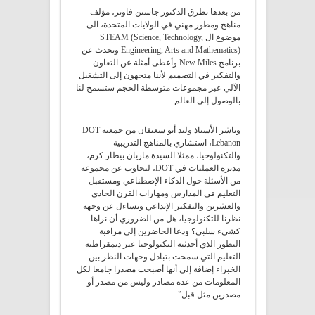
من بعدها تطرق الدكتور جاستن فاوتر، مؤلف
مناهج ومطور مهني في الولايات المتحدة، الى
موضوع ال STEAM (Science, Technology,
Engineering, Arts and Mathematics) وتحدث عن
برنامج New Miles وأعطى أمثلة عن التعاون
والتفكير في التصميم لأننا متجهون إلى التشغيل
الآلي عبر مجموعات متوسطة الحجم ستسمح لنا
بالوصول إلى العالم.
وباشر الأستاذ وليد أبو سعيفان من جمعية DOT
Lebanon، استشاري بالمناهج التدريبية
والتكنولوجيا، ممثلا السيدة ماريان بيطار كرم،
مديرة العمليات في DOT، ليجاوب عن مجموعة
من الأسئلة حول الذكاء الإصطناعي ومستقبل
التعليم في المدارس ومهارات القرن الحادي
والعشرين والتفكير الإبداعي وتساءل عن وجهة
نظرنا للتكنولوجيا، هل من الضروري أن نراها
كشيء سلبي؟ ودعا الحاضرين إلى مراقبة
التطور الذي أحدثته التكنولوجيا عبر ديمقراطية
التعليم التي سمحت بتبادل وجهات النظر بين
الخبراء إضافة إلى أنها أصبحت مصدرا جامعا لكل
المعلومات من عدة مصادر وليس من مصدر أو
مصدرين مثل قبل”.