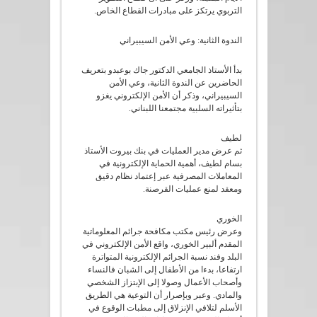
التربوي يرتكز على مبادرات القطاع الخاص.
الندوة الثانية: وعي الأمن السيبيراني
بدأ الأستاذ الجامعي الدكتور جاك بوعبدو بتعريف
الحاضرين عن الندوة الثانية، وعي الأمن
السيبيراني، وذكر أن الأمن الإلكتروني يغزو
بتأثيراته السلبية مجتمعنا اللبناني.
لطيف
ثم عرض مدير العمليات في بنك بيروت الأستاذ
بسام لطيف، أهمية الحماية الإلكترونية في
المعاملات المصرفية عبر إعتماد نظام دقيق
ومعقد لمنع عمليات القرصنة.
الخوري
وعرض رئيس مكتب مكافحة جرائم المعلوماتية
المقدم ألبير الخوري، واقع الأمن الإلكتروني في
البلد وفند نسبة الجرائم الإلكترونية المتواترة
ارتفاعا، بدءا من الأطفال إلى الشبان فالنساء
وأصحاب الأعمال وصولا إلى الإبتزاز الشخصي
والمادي. وعبر وبإصرار أن التوعية هي الطريق
الأسلم لتلافي الإنزلاق إلى مطبات الوقوع في