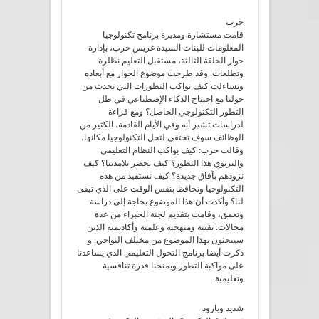
حرب
قامت مستشارة ومديرة برنامج تكنولوجيا
المعلومات للبنات السيدة غريس حرب، بإدارة
حوار الحلقة الثالثة، مستقبل التعليم نظلرة
وتطلعات. وقد طرحت موضوع الحوار مع أبعاده
وتساءلت كيف نواكب التطورات التي تحدث من
حولنا مع اجتياح الذكاء الإصطناعي في ظل
التطور التكنولوجي الحاصل؟ ومع قراءة
لدراسات تشير أنه وفي الأيام القادمة، الكثير من
الوظائف سوف تختفي لتحل التكنولوجيا مكانها،
وقالت حرب: كيف يواكب النظام التعليمي
والتربوي هذا التطور؟ كيف نحضر تلامذتنا؟ كيف
نزودهم بآفاق جديدة؟ كيف نستفيد من هذه
التكنولوجيا ونحافظ بنفس الوقت على الذي تبقى
لنا؟ وأكدت أن هذا الموضوع بحاجة إلى دراسة
وتعمق، وقامت بتقديم لجنة الخبراء من عدة
مجالات: تقنية ومنهجية وعلمية وأكاديمية الذين
سيبحثون بهذا الموضوع من مختلف النواحي. و
ذكرت أيضا برنامج التحول التعليمي الذي يساعدنا
على مواكبة التطور ويمنحنا قدرة تنافسية
وتعليمية.
شديد وبارود