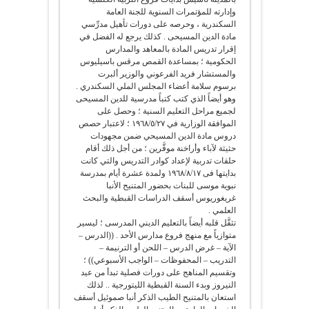
وإدارته للمؤتمرات السنوية للجنة العامة
السكندرية ، وحرصه على دورات تأهيل مدرِّسي
مادة الدين المسيحى . كذلك يرجع له الفضل في
إقرار تدريس المادة بالمعاهد والمدارس
الحكومية ؛ بمساعدة القمص مرقس باسيليوس
والمستشار فريد الفرعوني والوزير ألبرت
برسوم سلامة أعضاء المجلس الملي السكندري .
وهو أيضاً الذي كتب كتباً مدرسية للدين المسيحى
لجميع مراحل التعليم السنية ؛ وحصل على
الموافقة الوزارية في ١٩٦٨/٥/٢٧ ؛ لاعتبار حصص
دروس مادة الدين المسيحي ضمن مجهودات
حثيثة لآباء وأراخنة موقَّرين ؛ من أجل ذلك أقام
حلقات تدربية لإعداد كوادر التدريس والتي كانت
بدايتها فى ١٩٦٨/٨/١٧ ولمدة عشرة أيام بمدرسة
نبوية موسى للبنات بحضور المتنيح الأنبا
غريغوريوس أسقف الدراسات القبطية والبحث
العلمي .
تثقَّل قلبه أيضاً بالتعليم الديني المدرسى ؛ ليسير
متوازياً مع منهج فروع مدارس الأحد . ((الدرس –
الآية – غرض الدرس – اللحن أو الترنيمة –
التدريب – المحفوظات – الواجب الأسبوعي)) ؛
وتقسيم المناهج على دورات فصلية تبدأ من عيد
النيروز وبدء السنة القبطية الليتورجية .. لذلك
استعان بالمتنيح الطيب الذكر أنبا صموئيل أسقف