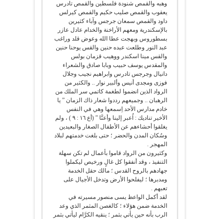
وهبه والقمص شنودة فلسطين والقمص تادرس
يعقوب والقمص صليب حكيم والقمص كيرلس
داود والقمص سمعان جرجس وآباء كثيرين
بالإسكندرية ومعهم الأراخنة والخدام عادل عازر
بسطوروس وبهجت عطا الله وعوض قلد وراغب
عبد النور وطلعت عبده حنين والقس يوحنا حنين
والقس مينا اسكندر ووهيب قزمان بولس
والمقدس يوسف حبيب وبابا صادق والشعراء
دانيال وجرجس تادرس وابراهيم نجيب وجلال
فوزى ومجدى أنيس وألبير نوار .. والكثير من
الرواد الذين انضموا لطغمة كاتمي سر الملك من
الرهبان .. وجميعهم رددوا شعار ذاك الزمان ” يا
خادم مدارس الأحد اِسمعها وهي في النفس
الأخير تناديك : اُعبر إلينا وأعنَّا ” (أع ١٦ : ٩ ) ، ولم
يغلقوا أحشاءهم عن الأطفال الصغار والبعيدين
وسُكان المدن والحضر ؛ حتى بلغت خدمتهم لبلاد
المهجر .
وكثيرون من الرواد قاموا بأعمال لم تكن سهلة
التنفيذ ، وقد أنفقوا كل غالٍ ورخيص ليكملوا
جهادهم بالروح القدس ؛ مالك حقل الخدمة
ومدبرها ؛ ليفلحوا الأرض وتدخل الأجيال على
تعبهم .
لقد أكمل الواعظ يسى منصور مسيرته في
الخدمة ضمن هؤلاء ؛ كالغصن المثمر الذي وعد
الرب بأنه حين يأتي بثمر ؛ ينقيه الكرَّام ليأتي بثمر