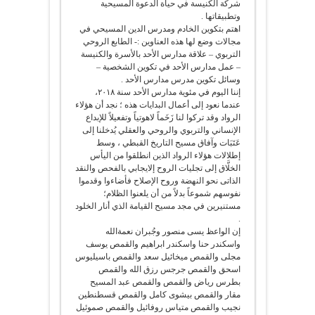
شركة الكنيسة في حياة الدعوة المسيحية
وتطبيقاتها .
اهتم بتكوين الخادم ومدرس الدين المسيحي في
مجالات وضع لها هذه العناوين :- الطابع الروحي
التربوي – علاقة مدارس الأحد بالأسرة والكنيسة
– عمل مدارس الأحد في تكوين الشخصية –
وسائل تكوين مدرس مدارس الأحد .
إننا اليوم في مئوية مدارس الأحد سنة ٢٠١٨،
عندما نعود إلى أعمال البدايات هذه ؛ نجد أن هؤلاء
الرواد وقد تركوا لنا زَخَماً لاهوتياً وتفعيلاً للإبداع
الإنساني والتربوي والروحي والعقلي يُدخلنا إلى
عَتَبَات وآفاق مسيح التاريخ القبطي ، وسط
إطلالات هؤلاء الرواد الذين انطلقوا من اليأس
الخلَّاق إلى تجليات الروح إلايجابي بالفحص والنقد
الذاتى نحو النهضة وروح الإصلاح فأضاءوا وقدموا
نفوسهم شموعاً بدلاً من أن يلعنوا الظلام؛
مستنيرين في مجد مسيح القيامة الذي أنار الخلود
.
إن الواعظ يسى منصور وجُبران نعمةالله
واسكندر حنا واسكندر ابراهيم والقمص يوسف
مجلى والقمص ميخائيل سعد والقمص باسيليوس
اسحق والقمص جرجس رزق الله والقمص
بطرس رياض والقمص والقمص عبد المسيح
مقار والقمص بيشوى كامل والقمص قسطنطين
نجيب والقمص متياس روفائيل والقمص صموئيل