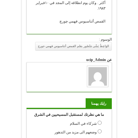
أكثر . وكان يوم انطلاقه إلى المجد في ١٠فبراير
١٩٨٣.
القمص أثناسيوس فهمي چورچ
الوسوم :
الوَاعِظُ يَسَّى مَنْصُور بقلم القمص أثناسيوس فهمي جورج
عن ucip_Admin
رايك يهمنا
ما هي نظرتك لمستقبل المسيحيين في الشرق
شركاء في السلام
وضعهم الى مزيد من التدهور