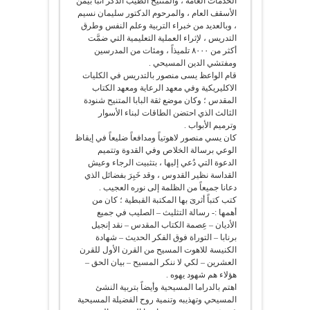
الخدمات العامة ، والمتنيح الطيب الذكر أنبا بيمن
الأسقف العام ، والمرحوم الدكتور سليمان نسيم
، وبالعديد من خبراء التربية وعلم النفس وطرق
التدريس ، لإثراء العملية التعليمية التي ضمَّت
أكثر من ٨٠٠٠ تلميذاً ، ومئات من المدرسين
ومفتشي الدين المسيحي .
قام الواعظ يسى منصور بالتدريس في الكليات
الاكليريكية وفي معهد الرعاية ومعهد الكتاب
المقدس ؛ وكان موضع ثقة البابا المتنيح شنودة
الثالث الذي احتضن الطاقات لبناء الأسوار
وترميم الأبواب .
كان يسي منصور لاهوتياً ومدافعاً ضليعاً في إيقاظ
الوعي برسالة الخلاص وفي القدوة وتتميم
الدعوة التي دُعي إليها ، بتثبيت الرجاء وعيش
القداسة نظير القدوس ، وقد خَبِرَ بفضائل الذي
دعانا جميعاً من الظلمة إلى نوره العجيب .
كتب كتباً أثرىَ بها المكتبة القبطية ؛ كان من
أهمها :- رسالة التثليث – الصليب في جميع
الأديان – عِصمة الكتاب المقدس – نقد إنجيل
برنابا – التوراة فوق الفكر الحديث – شهادة
الكنيسة للاهوت المسيح من القرن الأول للقرن
العشرين – لكي لا ننكر المسيح – بيان الحق –
هؤلاء هم شهود يهوه .
اهتم بالدراما المسيحية وأيضاً بتربية النشئ
المسيحي وتهذيبه وتنمية روح الفضيلة المسيحية