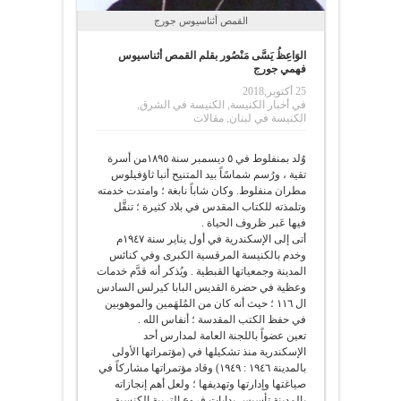
القمص أثناسيوس جورج
الوَاعِظُ يَسَّى مَنْصُور بقلم القمص أثناسيوس
فهمي جورج
25 أكتوبر,2018
في
أخبار الكنيسة
,
الكنيسة في الشرق
,
الكنيسة في لبنان
,
مقالات
وُلد بمنفلوط في ٥ ديسمبر سنة ١٨٩٥من أسرة
تقية ، ورُسم شماسًاً بيد المتنيح أنبا ثاؤفيلوس
مطران منفلوط. وكان شاباً نابغة ؛ وامتدت خدمته
وتلمذته للكتاب المقدس في بلاد كثيرة ؛ تنقَّل
فيها عَبر ظروف الحياة .
أتى إلى الإسكندرية في أول يناير سنة ١٩٤٧م
وخدم بالكنيسة المرقسية الكبرى وفي كنائس
المدينة وجمعياتها القبطية . ويُذكر أنه قدَّم خدمات
وعظية في حضرة القديس البابا كيرلس السادس
ال ١١٦ ؛ حيث أنه كان من المُلهَمين والموهوبين
في حفظ الكتب المقدسة ؛ أنفاس الله .
تعين عضواً باللجنة العامة لمدارس أحد
الإسكندرية منذ تشكيلها في (مؤتمراتها الأولى
بالمدينة ١٩٤٦ : ١٩٤٩) وقاد مؤتمراتها مشاركاً في
صياغتها وإدارتها وتهديفها ؛ ولعل أهم إنجازاته
بالمدينة تأسيس بدايات فروع التربية الكنسية