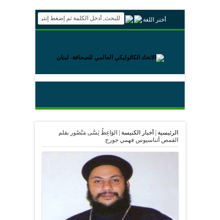
أختر اللغة
الرئيسية
|
أخبار الكنيسة
|
الوَاعِظُ يَسَّى مَنْصُور بقلم
القمص أثناسيوس فهمي جورج