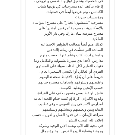
في شخصيته وتحقيق توازنها النفسي والروحي ،
إذ قام بتأليف عدة مسرحيات كي يؤديها شباب
الكنائس ، وتم عرضها أيضاً في جمعيات
ومؤسسات خيرية :-
مسرحية “شمشون الجبار” على مسرح المواساة
بالإسكندرية ، مسرحية “مرقس البشير” على
مسرح مدرسة سان مارك وفي دار الأوبرا
الملكية .
كذلك اهتم أيضاً بمعالجة الظواهر الاجتماعية
السائدة التي تفشَّت في زمانه (التدخين
والمخدرات) ، كتب وعلَّم عنها ، حسب منهج
مدارس الأحد الذي تميز بالشمولية والتكامل ومدّ
قنوات التعليم لكل الفئات سواء على المستوى
الفردي أو العائلي أو الكنسي الشعبي العام .
حريصاً على أن يُعَرِّف الأقباط صحة تعاليمهم
وعقيدتهم وسلوكهم واتجاهات مسيرة حياتهم
حسب الإنجيل وتقليد الكنيسة .
عاش الواعظ يسى منصور يعكف على القراءة
وقدوة الالتزام ، كرِفاقِهِ كتيبة خدام اللجنة العامة
لمدارس الأحد في ربح النفوس – وفي تطبيب
المخدومين وتعلميهم وتنشئتهم وتسليمهم
صراحة الإيمان – في قدوة العمل والقول – حسب
إعلان الله المحب للبشر .
في محبة الله الآب ونعمة الابن الوحيد وشركة
وموهبة وعطية الروح القدس ؛ وخبرة جمال