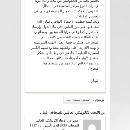
تحضير نخبة من الحقوقيين من بنات وأبناء دولة
الإمارات لتبوؤ مراكز أساسية في المجال
القانوني”، مؤكدا “استمرار الجامعة في دبي في
السنين المقبلة”.
وبعد كلمة خطيب الاحتفال القاضي صادر الذي
شدد فيها على دور القانون في بناء الدول وإرساء
الاستقرار كما وعلى مزايا الحقوقيين وصفاتهم،
ألقت الطالبة شيخة الشامسي كلمة باسم
المتخرجين شكرت فيها أعضاء الهيئة التدريسية
والهيئة الادارية “على وقفتهم معنا ودعمهم الكبير
لمسيرة التعليم الجامعي في وطننا، والشكر
يستحق لأولياء أمورنا، فقد كانوا نعم السند
بدعائهم الخالص لنا، فهم من يستحق هذا
النجاح”.
النهار
الوسوم :
القديس يوسف - دبي
عن الاتحاد الكاثوليكي العالمي للصحافة - لبنان
عضو في الإتحاد الكاثوليكي العالمي
للصحافة UCIP الذي تأسس عام 1927