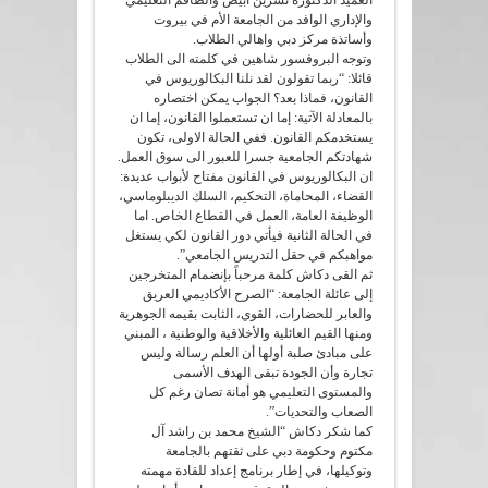
العميد الدكتورة نسرين ابيض والطاقم التعليمي
والإداري الوافد من الجامعة الأم في بيروت
وأساتذة مركز دبي واهالي الطلاب.
وتوجه البروفسور شاهين في كلمته الى الطلاب
قائلا: “ربما تقولون لقد نلنا البكالوريوس في
القانون، فماذا بعد؟ الجواب يمكن اختصاره
بالمعادلة الآتية: إما ان تستعملوا القانون، إما ان
يستخدمكم القانون. ففي الحالة الاولى، تكون
شهادتكم الجامعية جسرا للعبور الى سوق العمل.
ان البكالوريوس في القانون مفتاح لأبواب عديدة:
القضاء، المحاماة، التحكيم، السلك الديبلوماسي،
الوظيفة العامة، العمل في القطاع الخاص. اما
في الحالة الثانية فيأتي دور القانون لكي يستغل
مواهبكم في حقل التدريس الجامعي”.
ثم القى دكاش كلمة مرحباً بإنضمام المتخرجين
إلى عائلة الجامعة: “الصرح الأكاديمي العريق
والعابر للحضارات، القوي، الثابت بقيمه الجوهرية
ومنها القيم العائلية والأخلاقية والوطنية ، المبني
على مبادئ صلبة أولها أن العلم رسالة وليس
تجارة وأن الجودة تبقى الهدف الأسمى
والمستوى التعليمي هو أمانة تصان رغم كل
الصعاب والتحديات”.
كما شكر دكاش “الشيخ محمد بن راشد آل
مكتوم وحكومة دبي على ثقتهم بالجامعة
وتوكيلها، في إطار برنامج إعداد للقادة مهمته