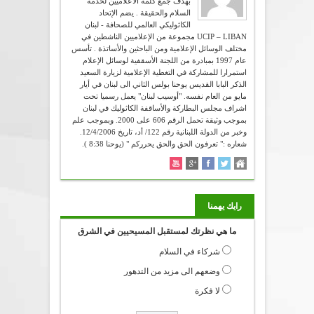
بهدف جمع كلمة الاعلاميين لخدمة
السلام والحقيقة . يضم الإتحاد
الكاثوليكي العالمي للصحافة - لبنان
UCIP – LIBAN مجموعة من الإعلاميين الناشطين في
مختلف الوسائل الإعلامية ومن الباحثين والأساتذة . تأسس
عام 1997 بمبادرة من اللجنة الأسقفية لوسائل الإعلام
استمرارا للمشاركة في التغطية الإعلامية لزيارة السعيد
الذكر البابا القديس يوحنا بولس الثاني الى لبنان في أيار
مايو من العام نفسه. "أوسيب لبنان" يعمل رسميا تحت
اشراف مجلس البطاركة والأساقفة الكاثوليك في لبنان
بموجب وثيقة تحمل الرقم 606 على 2000. وبموجب علم
وخبر من الدولة اللبنانية رقم 122/ أد، تاريخ 12/4/2006.
شعاره :" تعرفون الحق والحق يحرركم " (يوحنا 8:38 ).
رايك يهمنا
ما هي نظرتك لمستقبل المسيحيين في الشرق
شركاء في السلام
وضعهم الى مزيد من التدهور
لا فكرة