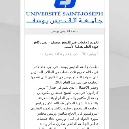
جامعة القديس يوسف
تخريج 3 دفعات في القديس يوسف – دبي دكاش:
جودة العلم هدفنا الأسمى
3 يوليو,2014
في
إعلام و ثقافة
,
متفرقات
نظمت جامعة القديس يوسف في دبي احتفالا تم
في خلاله تخريج ثلاث دفعات من الطلاب الحائزين
على شهادة البكالوريوس في القانون التي تقدمها
الجامعة في دبي منذ العام 2008.
وحضر الاحتفال، الذي نظم في فندق “الريتز
كارلتون” في دبي، الشيخ جمعة بن مكتوم بن
جمعة آل مكتوم والمدير العام لهيئة المعرفة
والتنمية البشرية الدكتور عبدالله الكرم ورئيس
الجامعة البروفسور سليم دكاش والعميد الفخري
البروفسور فايز الحاج شاهين ورئيس مجلس
شورى الدولة في لبنان ورئيس اتحاد جمعيات
قدامى الجامعة القاضي شكري صادر ونائبة