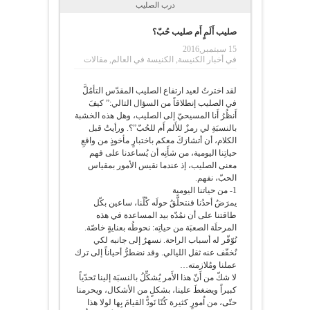
درب الصليب
صليب أَلَمٍ أَم صليب حُبّ؟
15 سبتمبر,2016
في
أخبار الكنيسة
,
الكنيسة في العالم
,
مقالات
لقد اخترتُ لعيد ارتفاع الصليب المقدّس التأمُلَّ
في الصليب إنطلاقاً من السؤال التالي:” كيفَ
أَنظُرُ أَنا المسيحيّ إلى الصليب، وهل هذه الخشبة
بالنسبَةِ لي رمزٌ للأَلم أَم للحُبّ”؟. ورأيتُ قبل
الكلام، أن أتشارَكَ معكم باختبارٍ مأخوذٍ من واقعِ
حياتِنا اليومية، من شأَنِه أن يُساعدنا على فهم
معنى الصليب، إذ عندما نقيس الأمور بمقياس
الحبّ، نفهم.
1- من حياتنا اليومية
يمرَضُ أحدُنا فنتحلَّقُ حولَه كُلّنا، ساعين بكّل
طاقتنا على أن نمُدّه بيد المساعدة في هذه
المرحلَة الصعبَة من حياتِه: نحوطُه بعنايةٍ خاصّة.
نُوّفّر له أسباب الراحة. نسهرُ إلى جانبه لكي
نُخفّف عنه ثقل الليالي. وقد نضطرُّ أحياناً إلى ترك
عملنا ومُلازمته…
لا شكّ من أَنّ هذا الأَمر يُشكِّلُ بالنسبَة إلينا تَحدّياً
كبيراً ويضغطَ علينا، بشكلٍ من الأشكال، ويحرمنا
حتّى، من اُمورٍ كثيرة كُنّا نَودُّ القيامَ بِها لولا هذا