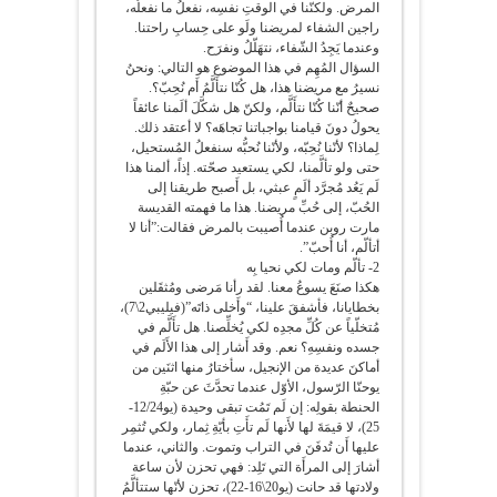
المرض. ولكنّنا في الوقتِ نفسِه، نفعلُ ما نفعلُه،
راجين الشفاء لمريضنا ولَو على حِسابِ راحتنا.
وعندما يَجِدُ الشّفاء، نتهَلّلُ ونفرَح.
السؤال المُهِم في هذا الموضوع هو التالي: ونحنُ
نسيرُ مع مريضنا هذا، هل كُنّا نتأَلَّمُ أَم نُحِبّ؟.
صحيحٌ أنّنا كُنّا نتأَلَّم، ولكنّ هل شكَّلَ ألَمنا عائقاً
يحولُ دونَ قيامنا بواجباتنا تجاهَه؟ لا أعتقد ذلك.
لِماذا؟ لأنّنا نُحِبّه، ولأنّنا نُحبُّه سنفعلُ المُستحيل،
حتى ولو تألَّمنا، لكي يستعيد صحّته. إذاً، ألمنا هذا
لَم يَعُد مُجرَّد ألَمٍ عبثي، بل أَصبح طريقنا إلى
الحُبّ، إلى حُبِّ مريضنا. هذا ما فهمته القديسة
مارت روبن عندما أُصيبت بالمرض فقالت:”أنا لا
أتألّم، أنا أُحبّ”.
2- تألّم ومات لكي نحيا بِه
هكذا صنَعَ يسوعُ معنا. لقد رأنا مَرضى ومُثقَلين
بخطايانا، فأشفقَ علينا، “وأَخلى ذاتَه”(فيليبي2\7)،
مُتخلّياً عن كُلِّ مجدِه لكي يُخلِّصنا. هل تأَلَّم في
جسده ونفسِهِ؟ نعم. وقد أَشار إلى هذا الأَلَم في
أماكنَ عديدة من الإنجيل، سأختارُ منها اثنَين من
يوحنّا الرّسول، الأوّل عندما تحدَّثَ عن حبّةِ
الحنطة بقولِه: إن لَم تَمُت تبقى وحيدة (يو12/24-
25)، لا قيمَةَ لها لأَنها لَم تأَتِ بأيّةِ ثِمار، ولكي تُثمِر
عليها أَن تُدفَنَ في التراب وتموت. والثاني، عندما
أشارَ إلى المرأَة التي تَلِد: فهي تحزن لأن ساعة
ولادتها قد حانت (يو20\16-22)، تحزن لأنّها ستتألَّمُ