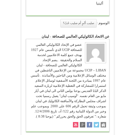
أليتيا
الوسوم :
صليب أَلَمٍ أَم صليب حُبّ؟
عن الاتحاد الكاثوليكي العالمي للصحافة - لبنان
عضو في الإتحاد الكاثوليكي العالمي
للصحافة UCIP الذي تأسس عام 1927
بهدف جمع كلمة الاعلاميين لخدمة
السلام والحقيقة . يضم الإتحاد
الكاثوليكي العالمي للصحافة - لبنان
UCIP – LIBAN مجموعة من الإعلاميين الناشطين في
مختلف الوسائل الإعلامية ومن الباحثين والأساتذة . تأسس
عام 1997 بمبادرة من اللجنة الأسقفية لوسائل الإعلام
استمرارا للمشاركة في التغطية الإعلامية لزيارة السعيد
الذكر البابا القديس يوحنا بولس الثاني الى لبنان في أيار
مايو من العام نفسه. "أوسيب لبنان" يعمل رسميا تحت
اشراف مجلس البطاركة والأساقفة الكاثوليك في لبنان
بموجب وثيقة تحمل الرقم 606 على 2000. وبموجب علم
وخبر من الدولة اللبنانية رقم 122/ أد، تاريخ 12/4/2006.
شعاره :" تعرفون الحق والحق يحرركم " (يوحنا 8:38 ).