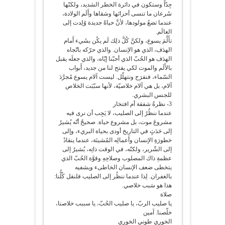
جِدّاً وستكون في دائرة الخطر الشديد، ولكنّها
سُرعان ما تنسى أحزانَها وشقاها وأَلَم الولادة،
عندما تضعُ مولودها، لأنَّ حياةً جديدة وُلِدت إلى
العالَم.
تأَلَّمَ يسوع، ولكنَّ كُلَّ ذلِك لَم يكُن بشَيء أَمام
الهدَف، الذي هو الإنسان. والذي حرّكه باتّجاه
الهدَف هو الحُبّ الذي أحبّنا إيّاه، والذي جعلَه يقبل
بالأَلَم والموت لكي يفتح لنا من جديد، أَبواب
السّماء، فنفرَح ونتهلّل. ليست آلام يسوع مُجرَّدَ
آلام، بل هي آلام خلاصيّة، لأنها سبّبَت الخلاص
للجنس البشري.
3- نظرةُ شفقة أم افتخار
عندما ننظُرُ إلى الصليب، لا يَجِب أن نرى فيه
مشروعَ موت، بل مشروع حياة. صحيحٌ أنّه يُشيرُ
إلى حَدَثٍ في التاريخ أودى بحياة البريء، وإلى
خطورَةِ الإنسان وأَعمالِه المُشينَة، عندما ينقادُ
إلى الشّرير، ولكنّه، في الوقت ذاتِه، يُشيرُ إلى
عظمةِ ذاك المصلوب وصلاحِهِ وقوَّة الحُبّ الذي
يتخطى ضعف الإنسان الخاطىء ويشفيه
بالغفران. لِذا عندما ننظُر إلى الصليب فلنقل كُلُّنا:
هذا هو سَبب خلاصي.
صلاة
يا صليب الربّ، يا صليب الحُبّ، يا سببب خلاصنا،
خلّصنا. آمين
الخوري طوني الخوري