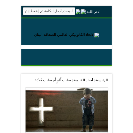
أختر اللغة
الرئيسية
|
أخبار الكنيسة
|
صليب أَلَمٍ أَم صليب حُبّ؟