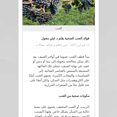
العنب
فوائد العنب الصحية بقلم د. ايلي مخول
11 فبراير,2021
في
إعلام و ثقافة
,
مقالات
يبدأ قطف العنب عموما في أواخر الصيف. بعد
ذلك يمكن معالجته بتحويله إلى نبيذ أو دبس أو
عقيد. في نهاية الصيف، تمتلئ تلك الفاكهة
المشبعة بالشمس بالعناصر الغذائية. إلى
الفيتامينات والمعادن الكثيرة، يحتوي العنب أيضًا
على الكربوهيدرات مثل السكر، ولكن أيضًا على
عدد قليل جدًا من السعرات الحرارية.
مكونات صحية من العنب
الزبيب، أو العنب المجفف، يحتوي على نسبة
عالية من السكر بشكل خاص. ولهذا السبب،
اكتسب سمعة سيئة في بعض الأحيان كغذاء