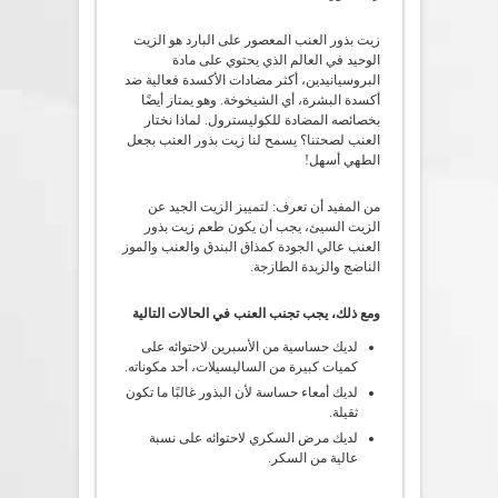
زيت بذور العنب المعصور على البارد هو الزيت
الوحيد في العالم الذي يحتوي على مادة
البروسيانيدين، أكثر مضادات الأكسدة فعالية ضد
أكسدة البشرة، أي الشيخوخة. وهو يمتاز أيضًا
بخصائصه المضادة للكوليسترول. لماذا نختار
العنب لصحتنا؟ يسمح لنا زيت بذور العنب بجعل
الطهي أسهل!
من المفيد أن تعرف: لتمييز الزيت الجيد عن
الزيت السيئ، يجب أن يكون طعم زيت بذور
العنب عالي الجودة كمذاق البندق والعنب والموز
الناضج والزبدة الطازجة.
ومع ذلك، يجب تجنب العنب في الحالات التالية
لديك حساسية من الأسبرين لاحتوائه على
كميات كبيرة من الساليسيلات، أحد مكوناته.
لديك أمعاء حساسة لأن البذور غالبًا ما تكون
ثقيلة.
لديك مرض السكري لاحتوائه على نسبة
عالية من السكر.