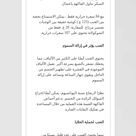
السكر تناول الفاكهة باعتدال.
مع 84 سعرة حرارية فقط ، يمكن الاستمتاع بحصة
من العنب (125 ع.) كوجبة خفيفة بين الوجبات
بضمير مرتاح. للمقارنة: 20 غ. فقط من
الشوكولاتة تحتوي على 107 سعرات حرارية.
العنب يؤثر في إزالة السموم
يحتوي العنب أيضًا على الكثير من الألياف، مما
يجعلك تشعر بالشبع بسرعة أكبر. تعمل الألياف
الموجودة في القشرة على تطهير الجسم من
الداخل وتقوي جهاز المناعة وتساعد على إزالة
السموم.
نظرًا لارتفاع نسبة البوتاسيوم، يمكن أيضًا إخراج
السوائل الزائدة من الجسم. تدعم أحماض
الفاكهة القيمة هذه العملية من خلال المساعدة
في تفكيك النفايات الضارة.
العنب لحماية الخلايا
بينما يحتوي العنب على عدد قليل نسبيًا من