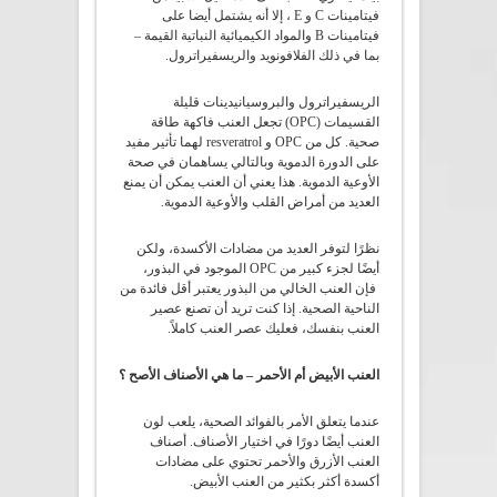
فيتامينات C و E ، إلا أنه يشتمل أيضا على
فيتامينات B والمواد الكيميائية النباتية القيمة –
بما في ذلك الفلافونويد والريسفيراترول.
الريسفيراترول والبروسيانيدينات قليلة
القسيمات (OPC) تجعل العنب فاكهة طاقة
صحية. كل من OPC و resveratrol لهما تأثير مفيد
على الدورة الدموية وبالتالي يساهمان في صحة
الأوعية الدموية. هذا يعني أن العنب يمكن أن يمنع
العديد من أمراض القلب والأوعية الدموية.
نظرًا لتوفر العديد من مضادات الأكسدة، ولكن
أيضًا لجزء كبير من OPC الموجود في البذور،
فإن العنب الخالي من البذور يعتبر أقل فائدة من
الناحية الصحية. إذا كنت تريد أن تصنع عصير
العنب بنفسك، فعليك عصر العنب كاملاً.
العنب الأبيض أم الأحمر – ما هي الأصناف الأصح ؟
عندما يتعلق الأمر بالفوائد الصحية، يلعب لون
العنب أيضًا دورًا في اختيار الأصناف. أصناف
العنب الأزرق والأحمر تحتوي على مضادات
أكسدة أكثر بكثير من العنب الأبيض.