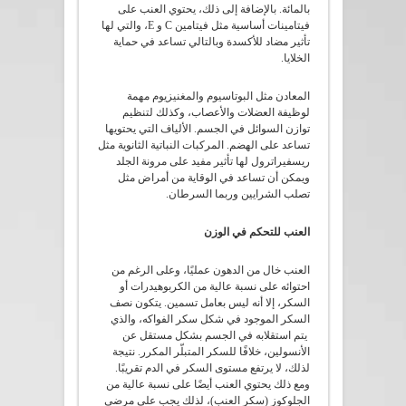
بالمائة. بالإضافة إلى ذلك، يحتوي العنب على
فيتامينات أساسية مثل فيتامين C و E، والتي لها
تأثير مضاد للأكسدة وبالتالي تساعد في حماية
الخلايا.
المعادن مثل البوتاسيوم والمغنيزيوم مهمة
لوظيفة العضلات والأعصاب، وكذلك لتنظيم
توازن السوائل في الجسم. الألياف التي يحتويها
تساعد على الهضم. المركبات النباتية الثانوية مثل
ريسفيراترول لها تأثير مفيد على مرونة الجلد
ويمكن أن تساعد في الوقاية من أمراض مثل
تصلب الشرايين وربما السرطان.
العنب للتحكم في الوزن
العنب خال من الدهون عمليًا، وعلى الرغم من
احتوائه على نسبة عالية من الكربوهيدرات أو
السكر، إلا أنه ليس بعامل تسمين. يتكون نصف
السكر الموجود في شكل سكر الفواكه، والذي
يتم استقلابه في الجسم بشكل مستقل عن
الأنسولين، خلافًا للسكر المتبلّر المكرر. نتيجة
لذلك، لا يرتفع مستوى السكر في الدم تقريبًا.
ومع ذلك يحتوي العنب أيضًا على نسبة عالية من
الجلوكوز (سكر العنب)، لذلك يجب على مرضى