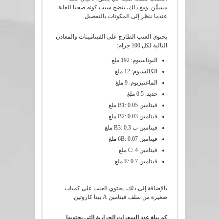
مسمِّن. ومع ذلك، يتضح سبب كونه صحيا للغاية
عندما ننظر إلى المكونات بالتفصيل.
يحتوي العنب الطازج على الفيتامينات والمعادن
التالية لكل 100 جرام:
البوتاسيوم: 192 ملغ
الكالسيوم: 12 ملغ
الماغنيزيوم: 9 ملغ
حديد: 0.5 ملغ
فيتامين B1: 0.05 ملغ
فيتامين B2: 0.03 ملغ
فيتامين ب B3: 0.3 ملغ
فيتامين 6B: 0.07 ملغ
فيتامين C: 4 ملغ
فيتامين E: 0.7 ملغ
بالإضافة إلى ذلك، يحتوي العنب على كميات
صغيرة من سلف فيتامين A بيتا كاروتين.
كم يبلغ عدد السعرات الحرارية التي يحتويها