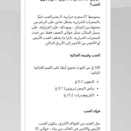
العنب؟
بمتوسط 67 سعرة حرارية، لا يعتبرالعنب غنيًا
بالسعرات الحرارية بشكل خاص على الرغم من
محتواه من السكر – ومع ذلك، فإن الفراولة، على
سبيل المثال، تمثل حوالي النصف فقط. من حيث
السعرات الحرارية، نادرًا ما يختلف العنب الأبيض
أو الأخضر من الأحمر إلى الأزرق الداكن.
العنب وقيمته الغذائية
100 غ. من التوت تحتوي أيضًا على القيم الغذائية
التالية:
الدهون: 0.3 غ.
بياض البيض (بروتين): 0.7 غ.
الكربوهيدرات: 15.2 غ.
فوائد العنب
مثل العديد من الفواكه الأخرى، يتكون العنب
الأبيض والأحمر في الغالب من ماء – حوالي 81