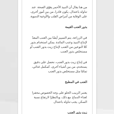
من هنا يقال أن النبيذ الأحمر يقوّي الصحة. عند
تناوله باعتدال، يكون قادرا، من بين أمور أخرى،
على الوقاية من أمراض القلب والأوعية الدموية.
بذور العنب القيمة
في الزراعة، يتم التمييز أيضًا بين العنب المعدّ
لإنتاج النبيذ وعنب المائدة. يمكن استخدام بذور
كلا النوعين من العنب لإنتاج زيت بذور العنب أو
مستخلص بذور العنب.
في إنتاج زيت بذور العنب، نحصل على دقيق
يستخدم، من بين أشياء أخرى، كمكمل غذائي،
تمامًا مثل مستخلص بذور العنب
العنب في المطبخ
يعتبر الزبيب الحلو على وجه الخصوص محفزا
لغذاء الدماغ. مع ذلك، وبالنظرًا لارتفاع نسبة
السكر، يجب تناوله باعتدال.
زيت بذور العنب