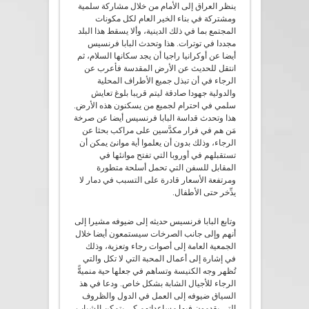
ينظر العراق إلى الأمام من خلال مشاركة سلمية
ومشتركة في بناء الخير العام لكل مكونات
المجتمع بما في ذلك الدينية، وألا يسقط هذا البلد
مجددا في توترات. هذا وتحدث البابا فرنسيس
أيضا عن أوكرانيا راجيا أن يجد سكانها السلام، ثم
انتقل للحديث عن الأرض المقدسة فأعرب عن
الرجاء في أن تبذل جميع الأطراف المحلية
والدولية جهودا صادقة ليتم قريبا بلوغ تعايش
سلمي في احترام لجميع من يسكنون هذه الأرض.
هذا وتحدث قداسة البابا فرنسيس أيضا عن صرخة
مَن هم في فرار مكدَّسين على مراكب بحثا عن
الرجاء، وذلك بدون أن يعلموا أية موانئ يمكن أن
تستقبلهم في أوروبا التي تفتح موانئها في
المقابل للسفن التي تحمل أسلحة متطورة
ومرتفعة الأسعار قادرة على التسبب في دمار لا
يدِّخر حتى الأطفال.
وتابع البابا فرنسيس حديثه إلى ضيوفه مشيرا إلى
أنهم وإلى جانب الصرخات سيستمعون أيضا خلال
الجمعية العامة إلى أصوات رجاء وتعزية، وذلك
في إشارة إلى أعمال المحبة التي لا تكل والتي
تُظهر وجه الكنيسة وتساهم في جعلها حية منميةًّ
الرجاء للأجيال الشابة بشكل خاص. ودعا في هذ
السياق ضيوفه إلى العمل في الدول والظروف
التي يقدمون فيها مساعداتهم كي يتمكن الشباب