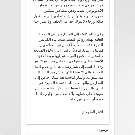
من النمو في إنسانية متحررين من الاستعمار
الايديولوجي، بقلب وذهن منفتحَين مثمِّنين
جذورهم الوطنية والدينية، متطلعين إلى مستقبل
سلام ورخاء لا يترك أحدا في الخلف ولا يميز أحدا.
وفي ختام كلمته إلى المشاركين في الجمعية
العامة لهيئة رواكو المعنية بمساعدة الكنائس
الشرقية تحدث الأب الأقدس عن السلام بين
إثيوبيا وإريتريا، ثم ذكّر بالنداء إلى الأخوّة الصادقة
والمحترِمة للجميع التي تدعو إليها وثيقة الأخوّة
الإنسانية التي وقعها في أبو ظبي مع شيخ الأزهر.
ودعا قداسته إلى نشر رسالة هذه الوثيقة والعمل
للحفاظ على الأوضاع التي تعيش هذه الرسالة
منذ سنوات، وأشار قداسته هنا بشكل خاص إلى
المدارس والجامعات ذات الأهمية الكبيرة في
لبنان والشرق الأوسط. ثم شكر البابا فرنسيس
ضيوفه على عملهم وأكد صلاته من أجلهم طالبا
منهم أن يصلوا من أجله.
اخبار الفاتيكان
الوسوم :