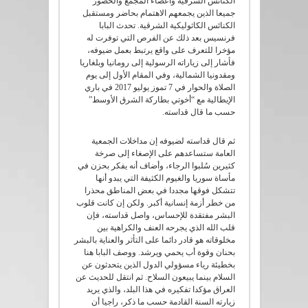
الكنائس الشرقية وأعضاء المجمع والحضور
جميعا الذين يجمعهم الاهتمام بحاضر ومستقبل
الكنائس الكاثوليكية الشرقية. تحدث البابا
فرنسيس بعد ذلك عن الفرص التي توفرت له
مؤخرا للتعرف على واقع يرتبط بعمل ضيوفه،
فأشار إلى زياراته الرسولية إلى رومانيا وبلغاريا
ومقدونيا الشمالية، وفي المقام الأول إلى يوم
الصلاة والحوار في 7 تموز يوليو 2017 في باري
الإيطالية مع “أخوتي بطاركة الشرق الأوسط”
حسب ما قال قداسته.
ثم قال قداسته لضيوفه إن مداخلات الجمعية
العامة ستساعدهم على الإصغاء إلى صرخة
كثيرين سُلبوا الرجاء، وأضاف أنه يفكر بحزن في
مأساة سوريا والغيوم الكثيفة التي يبدو أنها
تتشكل فوقها مجددا في بعض المناطق محذرا
من خطر أزمة إنسانية أكبر. ولكن إن كانت قلوب
البشر مفتقدة للإحساس، واصل قداسته، فإن
قلب الله الذي يجرحه العنف والكراهية بين
مخلوقاته هو قادر دائما على التأثر والعناية بالبشر
بحنان وقوة أب يحمي ويرشد. ووصف البابا هنا
بخطيئة رياء مسؤولي الدول الذين يتحدثون عن
السلام بينما يبيعون السلاح. ثم انتقل للحديث عن
العراق مؤكدا تفكيره في هذا البلد، والذي يريد
زيارته السنة القادمة حسب ما ذكر، راجيا أن