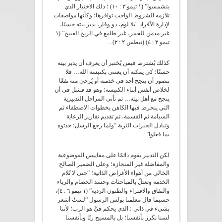
يتشمسوا” (١ تيمو ٣ : ١٠) ؛ ذلك الاختبار الذﻱ
تلازمه الشروط الواجب توافرها؛ وكأنها مواصفات
لإدارة الأفراد “بلا لوم، ذو وقار، يدبر بيته حسنًا،
غير مدمن للخمر، غير طامع في الربح القبيح” (١
تيمو ٣ : ٤) (تيطس ٢ : ٢)…
كذلك يُشترط فيمن يُختبر أن يعرف أن يدبر بيته
حسنًا؛ كي يمكنه أن يعتني بكنيسة الله… فلا
نتصور أن ينجح أحد في خدمته أو يُرجىَ منه نفعًا
لخلاص أنفس أبناء الكنيسة؛ وهو قد فشل في أن
ينجح مع أهل بيته… ثم تأتي المراحل التدبيرية
التي ينخرط فيها الكاهن بخطوات الاصطفاء ثم
السيامة ثم القسمة، ثم تقديم تقارير الرعاية
وتبادل الخبرات الثرية “ولما رجع الرسل؛ حدثوه
بما فعلوا”.
لكن التدبير يقوم دائمًا على مقاييس الموضوعية
والمفاضلة غير المنحازة؛ وعلى الضمير الصالح
الخالي من أهواء الأغراض الذاتية؛ “حتى لا تُلام
الخدمة وتعتلّ بالمباحثات وحسد الخصام والرياء
والنفاق والافتراء والظنون الردية” (١ تيمو ٦ : ٤)،
حسبما قال معلمنا بولس الرسول “لستُ أشعر
بشيء في ذاتي ؛ الذﻱ يحكم فيَّ هو الرب؛ لأننا
لسنا نكرز بأنفسنا؛ بل بالمسيح ربًا وبأنفسنا