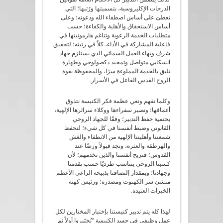
الدرجات الإكليروسية، بتسميتها ورُتبها؛ التي
تعطىَ على أساس اصطفاء الله ودعوته؛ وعلى
أساس الاستحقاق والأهلية والكفاءة؛ حسب
متطلبات الخدمة الرعوية وتناغم هارمونيتها في
فاعلية المشاركة في الأداء، كلاً في رتبته؛ لتحقيق
شرف وبهاء العمل السمائي الذﻱ يستلزم جهاد
انسكابي متواصل وتمجيد ذكصولوجي وطهارة
تليق بالخدمة المملوءة سرًا، والمحفوظة بقوة
الروح القدس الفاعل في الأسرار.
وكلما نفهم ونعي عظمة فكر الكنيسة نتذوق
أعماقها؛ ونصير سفراءها ووكلاء سرائرها الإلهية،
بحتمية حفظ التدبير؛ وفقًا للجهاد الروحي
القانوني وضبط أنفسنا في كل شيء؛ لنحفظ
شمعتنا وأهليتنا الإلهية من الانطفاء والغش
والهرطقة والعثرة، ونجد قبولاً ورضًا عند
القدوس؛ فنربح أنفسنا والذين نخدمهم؛ لأن
كسبنا الروحي يتناسب طرديًا حسب تقدمنا
وجهادنا؛ وبمقدار إلتصاقنا بذبيحة الراعي الأعظم
منشئ سر الكهنوت ومصدره؛ ورئيس كهنة
الخيرات العتيدة.
لهذا كله يتم تدبير كنيستنا بإختبار المختارين لكل
عمل وظيفي في جسد الكنيسة “يُختَبروا أولاً ثم