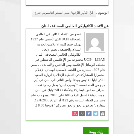
الوسوم :
فَنُّ التَّدْبِيرِ الرَّعَوِﻱِّ بقلم القمص أثناسيوس چورچ
عن الاتحاد الكاثوليكي العالمي للصحافة - لبنان
عضو في الإتحاد الكاثوليكي العالمي
للصحافة UCIP الذي تأسس عام 1927
بهدف جمع كلمة الاعلاميين لخدمة
السلام والحقيقة . يضم الإتحاد
الكاثوليكي العالمي للصحافة - لبنان
UCIP – LIBAN مجموعة من الإعلاميين الناشطين في
مختلف الوسائل الإعلامية ومن الباحثين والأساتذة . تأسس
عام 1997 بمبادرة من اللجنة الأسقفية لوسائل الإعلام
استمرارا للمشاركة في التغطية الإعلامية لزيارة السعيد
الذكر البابا القديس يوحنا بولس الثاني الى لبنان في أيار
مايو من العام نفسه. "أوسيب لبنان" يعمل رسميا تحت
اشراف مجلس البطاركة والأساقفة الكاثوليك في لبنان
بموجب وثيقة تحمل الرقم 606 على 2000. وبموجب علم
وخبر من الدولة اللبنانية رقم 122/ أد، تاريخ 12/4/2006.
شعاره :" تعرفون الحق والحق يحرركم " (يوحنا 8:38 ).
رايك يهمنا