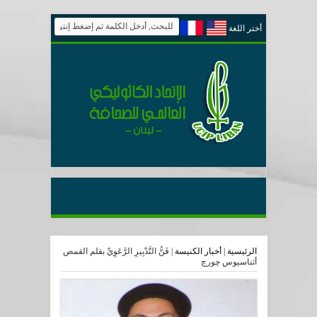
أختر اللغة
الرئيسية
|
أخبار الكنيسة
|
فَنُّ التَّدْبِيرِ الرَّعَوِﻱِّ بقلم القمص
أثناسيوس چورچ