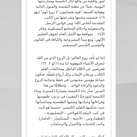
أمور واقعية من واقع حال الكنيسة وممارستها
اليومية، بعيدًا عن مظنة النفسنة والميول الذاتية
وهوائية الصبغة “قوم نفسانيون؛ لا روح لهم” (يهو
١٩)، فتستمد محبتها وشرعيتها من الكتب
المقدسة أنفاس الله؛ ومن قوانين الرسل
والدسقولية وأحكام المجامع المسكونية وفكر
الآباء… متوافقة مع الأصل العام لجوهر التعليم
الإلهي؛ ومع مبدأ المشروعية واللياقة في القانون
والتفسير الكنسي المستقيم.
إننا لم نأخذ روح العالم؛ بل الروح الذﻱ من الله؛
لنعرف الأشياء الموهوبة لنا منه (١كو ٢ : ١٢)
مُعرِضين عن الكلام الباطل ومخالفات العلم
الكاذب وزيغان الإيمان وكل أرواح مُضِلّة، فنكون
جماعة مؤمنين مجتهدين في حفظ وحدانية الروح
والدعوة والرجاء الواحد… وانطلاقًا من هذا
التدبير؛ صار بناء الكنيسة معماريًا (كمبنىَ)، وبناء
الكنيسة ليتورجيًا (كمعنىَ) في ترتيب طقوسها
وقراءاتها وعبادتها وسَنَتِها الطقسية ومناسباتها؛
حيث يحكمها التقليد الكنسي؛ حسبما هو ثابت
في كتب البيعة (الخولاجي – الإبصلمودية –
القطماروس – الأجبية – السنكسار – الدفنار)
وكتب الخدمات والأسرار والرسامات.
كذلك يتضمن التدبير كل الأحكام العامة لقوانين