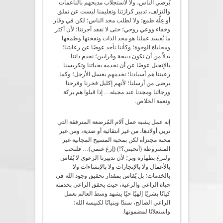
يُرضي الناس، ولا لاستجلاب مديحهم بالناعمات
والتزلف، تدبير كرازتنا وتعليمنا ليست عن تملق
أو عِلّة طمع؛ ولا لطلب مجد الناس؛ لكن في وقار
وخفاء ووعي روحي؛ حتى لا نفقد أجرتنا؛ لأن أكثر
ما يُفسد عملنا هو مجد الذات ونفختها وطمعها
ومحاباة الوجوة؛ وكأننا نأخذ عوضًا عن رعايتنا؛
بدلاً من أن نكون ذبيحة وقرابين؛ نخدم ذاتنا
بالإنجيل عوضًا عن أن نخدمه بحياتنا وتكريسنا…
رعيتنا هم أسيادنا؛ نخدمهم بغسل الأرجل؛ وكما
يرضى من أرسلنا؛ لأنهم إكليل فخرنا وفرحنا
ورجائنا ومجدنا عند مجيئه… إذا قبلوا هم بركة
ونعمة الخلاص.
إنه عمل يشبه عمل آلام المُرضعة المترفقة التي
تربي أولادها، من غير انتقائية أو ضدية، ومن غير
محبة مجتزأه لكن بمحبة المسيح المجانية غير
المشروطة (أتحبني؟!) (اِرعَ غنمي)… فلنحب
ولنرعَ بطهارة وبر؛ لأن تدبيرنا الرعوﻱ لا يُقاس
بالأعمال ولا بالإنجازات ولا بالإنشاءات ولا
بالخدمات؛ بل يُقاس بمقدار تحقيق وجود الله في
حياة الراعي والرعية، حيث يحقق الراعي بخدمته
كيانًا بشريًا إلهيًا حيًا يشهد وسط العالم بعمل
الراعي الصالح، سندًا وبنيانًا لكنيسة الله؛
واستعلانًا لمضمونها.