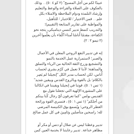
عبيدًا لكم من أجل المسيح” (٢ كو ٤ : ٥)… وذلك
بالعكوف على الصلاة والقراءة والوعظ والتعليم
وإرشاد التلمذة ودوام الملاحظة والامتلاء بكل
علم… فمن الاختيار / للاختبار / للتأهيل،
والمواظبة على تقارير المتابعة (التقييم)؛
والتدريب كنمط تدبير كنسي ديناميكي، يتجه نحو
الكفاءة، مقدمًا أُناسًا أمناءَ أكْفاء بأن يعلِّموا آخرين
(٢ تيمو ٢ : ٢).
إنه فن تدبير النفع الروحي المعلن في الأعمال
والصبر؛ لاستمرارية عمل الخدمة بالنمو
والتشجيع وزرع الثقة الخالية من الرياء والتملق
والمداهنة؛ لأننا لا نعمل في كَرْم بشرﻱ لحساب
أُناس، لكن لحساب مدبر الكل “إنجيلنا لم يَصِر
بالكلام؛ بل بالقوة وبالروح القدس وبيقين شديد”
(١ تس ١ : ٥)، قوتنا في إنجيلنا ويقيننا في اتكالنا
على المشورة الإلهية التي تجعلنا نقول مع
القديس بولس “كما تعرفون أﻱّ رجال كُنا بينكم
من أجلكم” (١ تس ١ : ٥) ، فتسرﻱ القوة ورائحة
العطر الروحي؛ ويُسمع بوق الكنيسة المرضي
لله؛ راسخين متأصلين ونَامِينَ في كل عمل صالح.
تدبير وعظنا ليس عن ضلال أو دنس أو مكر أو
مظاهر خداعة.. تدبير رعايتنا لا بخدمة العين كمن