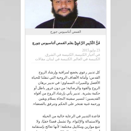
القمص أثناسيوس جورج
فَنُّ التَّدْبِيرِ الرَّعَوِﻱِّ بقلم القمص أثناسيوس چورچ
23 مايو,2015
في
أخبار الكنيسة
,
الكنيسة في الشرق
,
الكنيسة في العالم
,
الكنيسة في لبنان
,
مقالات
كل تدبير رعوﻱ يخضع لمراقبة وإرشاد الروح
القدس؛ وأمانة الأهداف الروحية التي تنقلنا للحياة
الأفضل وللميراث السماوﻱ؛ في تدبير برهان
الروح والقوة والرضائية؛ من دون غرور باطل أو
حكمة بشرية.. تدبير يأتي بإرشاد الروح من أفواه
القديسين؛ لتسير سفينة النجاة بسلام ويقين
ورحمة غنية تفتخر على الحكم وتترفق بالضعفاء.
قاعدة التدبير في الرعاية خالية من الحيلة
والاستمالة والإلتواء، ولا تشمل قصدًا خفيًا، ولا
تتبع موازين ومكاييل مختلفة؛ لأنها تعالج بإستقامة