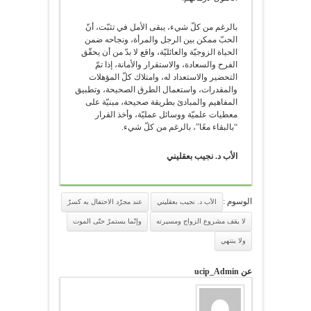
بالرغم من كلّ شيء، يبقى الأمل في تثبّت، أنّ
الحبّ ممكن بين الرجل والمرأة، ونجاحه ضمن
الحياة الزوجيّة والعائليّة، واقع لا بدّ من أن يحقّق
الفرح والسعادة، والاستقرار والأمانة، إذا تمّ
التحضير والاستعداد له، وامتلاك كلّ المؤهلات
والمقدرات، واستعمال الطرق الصحيحة، وتطبيق
المفاهيم والمبادئ بطريقة صحيحة، مبنيّة على
معطيات علميّة ووسائل عمليّة، وأخذ القرار
“بالبقاء معًا”، بالرغم من كلّ شيء.
الأب د. نجيب بعقليني
الوسوم :
الأب د. نجيب بعقليني
عند مجرّد الاحتفال به كسرّ
لا يقف مشروع الزواج ومسيرته
وإنّما يستمرّ حتّى الموت
ولا ينتهي
عن ucip_Admin