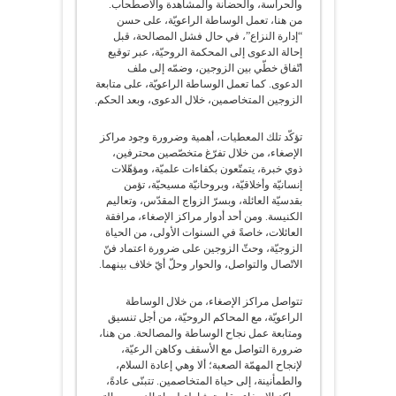
والحراسة، والحضانة والمشاهدة والاصطحاب.
من هنا، تعمل الوساطة الراعويّة، على حسن
“إدارة النزاع”، في حال فشل المصالحة، قبل
إحالة الدعوى إلى المحكمة الروحيّة، عبر توقيع
اتّفاق خطّي بين الزوجين، وضمّه إلى ملف
الدعوى. كما تعمل الوساطة الراعويّة، على متابعة
الزوجين المتخاصمين، خلال الدعوى، وبعد الحكم.
تؤكّد تلك المعطيات، أهمية وضرورة وجود مراكز
الإصغاء، من خلال تفرّغ متخصّصين محترفين،
ذوي خبرة، يتمتّعون بكفاءات علميّة، ومؤهّلات
إنسانيّة وأخلاقيّة، وبروحانيّة مسيحيّة، تؤمن
بقدسيّة العائلة، وبسرّ الزواج المقدّس، وتعاليم
الكنيسة. ومن أحد أدوار مراكز الإصغاء، مرافقة
العائلات، خاصةً في السنوات الأولى، من الحياة
الزوجيّة، وحثّ الزوجين على ضرورة اعتماد فنّ
الاتّصال والتواصل، والحوار وحلّ أيّ خلاف بينهما.
تتواصل مراكز الإصغاء، من خلال الوساطة
الراعويّة، مع المحاكم الروحيّة، من أجل تنسيق
ومتابعة عمل نجاح الوساطة والمصالحة. من هنا،
ضرورة التواصل مع الأسقف وكاهن الرعيّة،
لإنجاح المهمّة الصعبة؛ ألا وهي إعادة السلام،
والطمأنينة، إلى حياة المتخاصمين. تتبنّى عادةً،