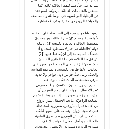
مراكز الإصغاء مقاربة شاملة لحياة الزوجين، التي
تساعد على حلّ مشاكلهما العائليّة كافة. كما
تستعين بالجماعات العائليّة الرعويّة، المتواجدة
في الرعايا، التي تُسهم في الوساطة والمصالحة،
والمواكبة الروحيّة والعائليّة وحتّى الاجتماعيّة.
يدعو البابا فرنسيس، إلى المحافظة على العائلة،
لأنّها خير للمجتمع “إنّ خير العائلات هو مصيريّ
لمستقبل العائلة والعالم والكنيسة”
[1]
. ويتابع
قوله “فالعائلة هي خير لا يستطيع المجتمع أن
يتخطّاه، إنّما بحاجة إلى أن يُحافظ عليها”
[2]
.
يترافق هذا الكلام، في خانة القانون الكنسيّ،
حيث يحضّ الرّعاة، على المحافظة والسهر على
العائلات، لأنّها طريق الكنيسة، والمدعوّة للقداسة
والحبّ، وإلى حبٍّ حرّ من دون حواجز ولا حدود،
يبرهَن عنه بتقديم الذات حتّى الموت على
الصليب. يقول القانون الكنسيّ بهذا الخصوص
“بعد الاحتفال بالزواج، على رعاة النفوس أن
يمدّوا المتزوّجين بعونهم…”
[3]
. من هنا، لا بدّ من
المتابعة الراعويّة، ما بعد الاحتفال بسرّ الزواج،
من أجل تذكير المتزّوجين، بضرورة المحافظة
على قدسية الزواج، ونجاحه على جميع الصُّعُد،
باستعمال الوسائل الضروريّة، والطرق العلميّة
والعمليّة، من أجل تخطّي الحواجز. لا يقف
مشروع الزواج ومسيرته، ولا ينتهي، عند مجرّد