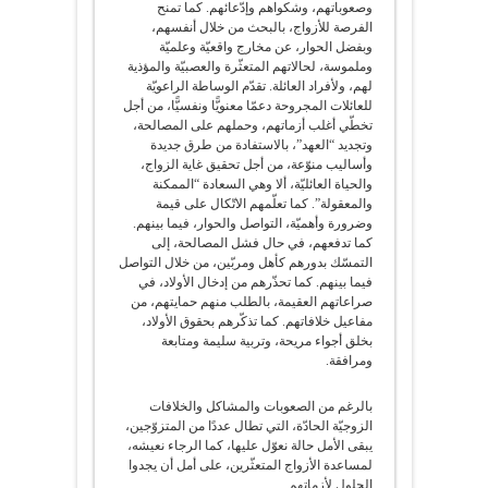
وصعوباتهم، وشكواهم وإدّعائهم. كما تمنح
الفرصة للأزواج، بالبحث من خلال أنفسهم،
وبفضل الحوار، عن مخارج واقعيّة وعلميّة
وملموسة، لحالاتهم المتعثّرة والعصبيّة والمؤذية
لهم، ولأفراد العائلة. تقدّم الوساطة الراعويّة
للعائلات المجروحة دعمّا معنويًّا ونفسيًّا، من أجل
تخطّي أغلب أزماتهم، وحملهم على المصالحة،
وتجديد “العهد”، بالاستفادة من طرق جديدة
وأساليب منوّعة، من أجل تحقيق غاية الزواج،
والحياة العائليّة، ألا وهي السعادة “الممكنة
والمعقولة”. كما تعلّمهم الاتّكال على قيمة
وضرورة وأهميّة، التواصل والحوار، فيما بينهم.
كما تدفعهم، في حال فشل المصالحة، إلى
التمسّك بدورهم كأهل ومربّين، من خلال التواصل
فيما بينهم. كما تحذّرهم من إدخال الأولاد، في
صراعاتهم العقيمة، بالطلب منهم حمايتهم، من
مفاعيل خلافاتهم. كما تذكّرهم بحقوق الأولاد،
بخلق أجواء مريحة، وتربية سليمة ومتابعة
ومرافقة.
بالرغم من الصعوبات والمشاكل والخلافات
الزوجيّة الحادّة، التي تطال عددًا من المتزوّجين،
يبقى الأمل حالة نعوّل عليها، كما الرجاء نعيشه،
لمساعدة الأزواج المتعثّرين، على أمل أن يجدوا
الحلول لأزماتهم.