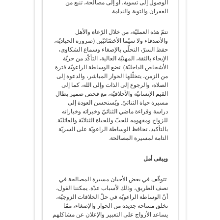
الوصول إلى تسوية، أو إلى مصالحة، تنبع من
الغفران والتوبة والندامة.
تتمّ هذه العمليّة، من خلال الرّعاة والأهل
والأصدقاء ولا سيّما الأخصّائيّين (ضرورة الحياديّة،
حفظ السرّ، التحلّي بالإصغاء وسماع الشكاوى،
الإيحاء بالثقة، المهنيّة العالية، التأكّد من حريّة
الأشخاص الداخليّة). تضع الوساطة الراعويّة فترة
من الزمن، يتخلّلها الحوار المباشر، والدعوة إلى
الصلاة، والرجوع إلى الذات وإلى الله، كما إلى
القيم الإنسانيّة والأخلاقيّة، مع فحص ضمير يطال
مسيرة حياة الثنائيّ. ويُستحسن العودة إلى
دراسة وقراءة ماضي الثنائيّ وخبراته وخياراته
للزواج ومفهومه للحبّ وللحياة الثنائيّة والعائليّة.
بالتأكيد، تحافظ الوساطة الراعويّة على السريّة
التامة لمسيرة المصالحة.
ويبقى أمل
تتوقّف في بعض الأحيان مسيرة المصالحة في
نصف الطريق، وذلك لأسباب عدّة. يمكننا القول،
أنّ الوساطة الراعويّة في حلّ الخلافات الزوجيّة،
تخلق مساحة جديدة من الحوار والإصغاء، ممّا
يساعد الأزواج على التعبير والإعلان عن مشاكلهم