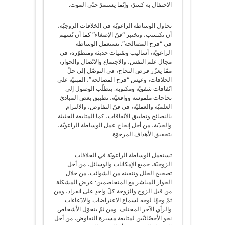
الاحتفال به كسرّ، وإنّما يستمرّ حتّى الموت.
تحاول الوساطة الراعويّة في الخلافات الزوجيّة،
أن تكتسب، وتختبر “فنّ الإصغاء” كما أن تُسهم
في “فرح المصالحة”. تستعمل الوساطة
الراعويّة، أساليب وتقنيات حديثة ومتطوّرة، في
مجال علم النفس، والاجتماع والاتّصال والحوار،
ممّا يعزّز فرص النجاح، في التوصّل إلى حلّ
الخلافات، وعيش “فرح المصالحة”، المبنيّة على
اتّفاقات شفويّة ومكتوبة. يتطلّب الوصول إلى
نجاحات ملموسة وواقعيّة، تطبيق بعض المبادئ
العلميّة والعمليّة، في فنّ التفاوض، والالتزام
بالنصائح وتطبيق الاتّفاقات، كما المتابعة الحثيثة
والجدّية، من أجل إنجاح عمل الوساطة الراعويّة،
بتحقيق الأهداف المرجوّة.
تستعمل الوساطة الراعويّة في الخلافات
الزوجيّة، جميع الإمكانات والوسائل، من أجل
تصحيح الخلل وتنقيته من الشوائب، من خلال
الحوار المباشر مع المتخاصمين: عرض المشكلة
من قبل الزوج والزوجة كلّ واحدٍ على انفراد، ومن
ثمّ وجهًا لوجه لسماع الاعتراضات والادّعاءات
والرأي الآخر المختلف. ومن ثمّ يتحوّل الأشخاص
نحو الأخصّائيّين لمتابعة مسيرة التفاوض، من أجل