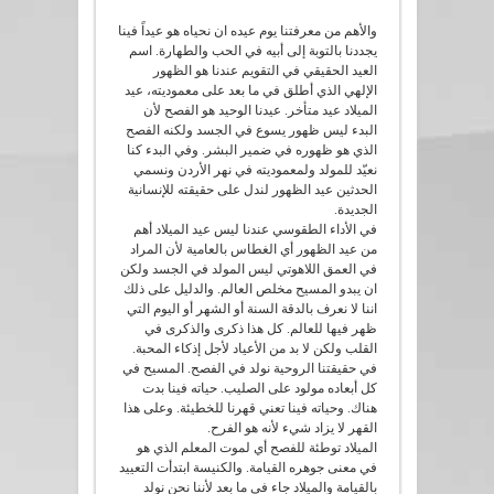
والأهم من معرفتنا يوم عيده ان نحياه هو عيداً فينا
يجددنا بالتوبة إلى أبيه في الحب والطهارة. اسم
العيد الحقيقي في التقويم عندنا هو الظهور
الإلهي الذي أطلق في ما بعد على معموديته، عيد
الميلاد عيد متأخر. عيدنا الوحيد هو الفصح لأن
البدء ليس ظهور يسوع في الجسد ولكنه الفصح
الذي هو ظهوره في ضمير البشر. وفي البدء كنا
نعيّد للمولد ولمعموديته في نهر الأردن ونسمي
الحدثين عيد الظهور لندل على حقيقته للإنسانية
الجديدة.
في الأداء الطقوسي عندنا ليس عيد الميلاد أهم
من عيد الظهور أي الغطاس بالعامية لأن المراد
في العمق اللاهوتي ليس المولد في الجسد ولكن
ان يبدو المسيح مخلص العالم. والدليل على ذلك
اننا لا نعرف بالدقة السنة أو الشهر أو اليوم التي
ظهر فيها للعالم. كل هذا ذكرى والذكرى في
القلب ولكن لا بد من الأعياد لأجل إذكاء المحبة.
في حقيقتنا الروحية نولد في الفصح. المسيح في
كل أبعاده مولود على الصليب. حياته فينا بدت
هناك. وحياته فينا تعني قهرنا للخطيئة. وعلى هذا
القهر لا يزاد شيء لأنه هو الفرح.
الميلاد توطئة للفصح أي لموت المعلم الذي هو
في معنى جوهره القيامة. والكنيسة ابتدأت التعييد
بالقيامة والميلاد جاء في ما بعد لأننا نحن نولد