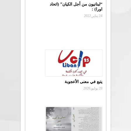
“لبنانيون من أجل الكيان” (اتحاد
اورا) :
24 يناير,2022
يتبع في معنى الأعجوبة
28 يوليو,2026