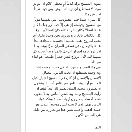
بموته. المسيح تراه كلاماً أو معطي كلام ان لم ترَ
موته. لا تستطيع ان تراه حباً. وهو ليس فينا شيئاً
آخر عن هذا.
كل شيء عندنا حب. معموديتنا التي نفهمها موتاً
مع المسيح وقيامته إن هي إلاّ حب. زواجنا ما كان
عندنا اتصالاً بكائن آخر الا لأنه كان اتصالاً بيسوع.
كل الكائنات بالغريزة تتزوج. نحن وحدنا نختار أي
نحب لنتزوج. هذه العملية الجسدية بامتدادها تبدأ
عندنا بالإيمان حتى نسمّي القران سرًّا وبتحديدنا
ان الزواج هو اقتران الرجل بالمرأة بدءاً بحب كل
منهما لله. لأن الزواج ليس حصراً طبيعياً، هو لقاء
مع الله.
في هذا العيد نولد من الله في حب المسيح إيانا
وبه وحده نستطيع ان نحب الناس. التصاق
الإنسان بالإنسان ان كان في المسيح اختيار. قبل
المسيح أو بدونه الناس مع الناس أجساد وعقول.
به يصيرون محبة. الميلاد يصير لك عيداً فقط ان
رأيت المسيح ومنه وبه تلتقي الناس. به لا يبقون
فقط أجساداً يصيرون أرواحاً محبة وهكذا تولد
الناس بهم. الذي لا تحبه ليس موجوداً عندك. هو
جسد. اذهب وأحبب تصر. هذا هو تحررك من ذاتك.
هي الحبس الكبير.
النهار