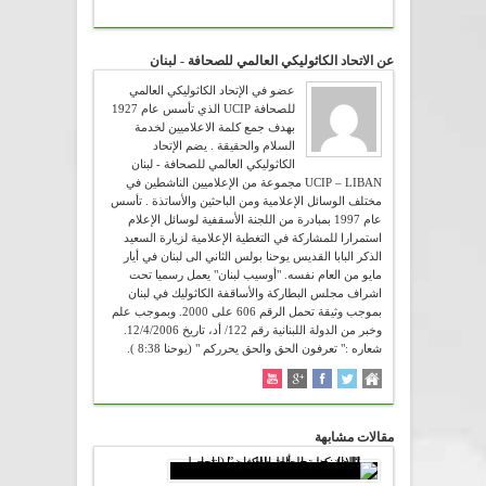
عن الاتحاد الكاثوليكي العالمي للصحافة - لبنان
عضو في الإتحاد الكاثوليكي العالمي
للصحافة UCIP الذي تأسس عام 1927
بهدف جمع كلمة الاعلاميين لخدمة
السلام والحقيقة . يضم الإتحاد
الكاثوليكي العالمي للصحافة - لبنان
UCIP – LIBAN مجموعة من الإعلاميين الناشطين في
مختلف الوسائل الإعلامية ومن الباحثين والأساتذة . تأسس
عام 1997 بمبادرة من اللجنة الأسقفية لوسائل الإعلام
استمرارا للمشاركة في التغطية الإعلامية لزيارة السعيد
الذكر البابا القديس يوحنا بولس الثاني الى لبنان في أيار
مايو من العام نفسه. "أوسيب لبنان" يعمل رسميا تحت
اشراف مجلس البطاركة والأساقفة الكاثوليك في لبنان
بموجب وثيقة تحمل الرقم 606 على 2000. وبموجب علم
وخبر من الدولة اللبنانية رقم 122/ أد، تاريخ 12/4/2006.
شعاره :" تعرفون الحق والحق يحرركم " (يوحنا 8:38 ).
مقالات مشابهة