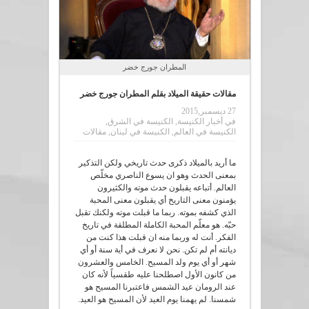
المطران جورج خضر
مقالات حقيقة الميلاد بقلم المطران جورج خضر
27 ديسمبر,2015
في
أخبار الكنيسة
,
الكنيسة في الشرق
,
الكنيسة في العالم
,
الكنيسة في لبنان
,
مقالات
ما أريد بالميلاد ذكرى حدث تاريخي ولكن التذكير
بمعنى الحدث وهو ان يسوع الناصري مخلّص
العالم. أتباعه يقبلون حدث موته والكثيرون
يؤمنون معنى التاريخ أي يقبلون معنى المحبة
الذي كشفه بموته. ربما ما قبلت موته ولكنك تقبل
حبّه. هو معلّم المحبة الكاملة المطلقة في تاريخ
الفكر. أنت له وربما منه ان قبلت هذا كنت من
ديانته أم لم تكن. نحن لا نعرف في أية سنة أو أي
شهر أو أي يوم ولد المسيح. الخامس والعشرون
من كانون الأول اصطلحنا عليه طقسياً لأنه كان
عند الرومان عيد الشمس فاعتبرنا المسيح هو
شمسنا. لم يهمنا يوم العيد لأن المسيح هو العيد.