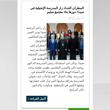
المطران الحداد زار المدرسة الإنجيلية في
صيدا: دورها بناء مجتمع سليم
12 يناير,2017
زار راعي أبرشية
صيدا ودير القمر
للروم الملكيين
الكاثوليك
المطران إيلي
الحداد مدرسة
الفنون الإنجيلية
الوطنية في
صيدا، وكان في استقباله رئيس المدرسة الدكتور
روجيه داغر والمدير التعليمي طوني طعمة وعدد
من أعضاء الهيئة الإدارية ورؤساء الأقسام في
المدرسة. وقال الحداد: “لقد تفاجأت عند دخولي
المدرسة بعراقة مبانيها التي تدل على حضارتها
وثقلها الكبير في المنطقة. وتناولت والدكتور
داغر البرامج ...
أكمل القراءة »