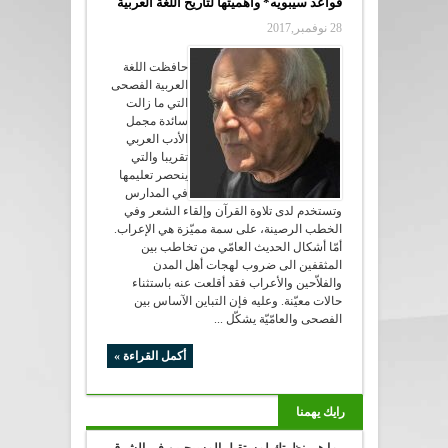
قواعد سيبويه* وأهميتها لتاريخ اللغة العربية
28 نوفمبر,2017
حافظت اللغة
العربية الفصحى
التي ما زالت
سائدة مجمل
الأدب العربي
تقريبا والتي
ينحصر تعليمها
في المدارس
وتستخدم لدى تلاوة القرآن وإلقاء الشعر وفي
الخطب الرصينة، على سمة مميّزة هي الإعراب.
أمّا أشكال الحديث العامّي من تخاطب بين
المثقفين الى ضروب لهجات أهل المدن
والفلاّحين والأعراب فقد أقلعت عنه باستثناء
حالات معيّنة. وعليه فإن التباين الآساس بين
الفصحى والعامّيّة يشكّل ...
أكمل القراءة »
رايك يهمنا
ما هي نظرتك لمستقبل المسيحيين في الشرق