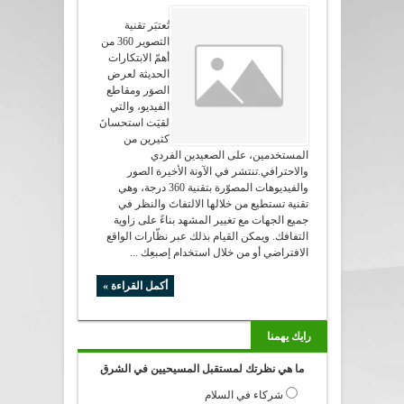
تُعتبَر تقنية
التصوير 360 من
أهمّ الابتكارات
الحديثة لعرض
الصوَر ومقاطع
الفيديو، والتي
لقيَت استحسانَ
كثيرين من
المستخدمين، على الصعيدين الفردي
والاحترافي.تنتشر في الآونة الأخيرة الصور
والفيديوهات المصوّرة بتقنية 360 درجة، وهي
تقنية تستطيع من خلالها الالتفاتَ والنظر في
جميع الجهات مع تغيير المشهد بناءً على زاوية
التفافك. ويمكن القيام بذلك عبر نظّارات الواقع
الافتراضي أو من خلال استخدام إصبعِك ...
أكمل القراءة »
رايك يهمنا
ما هي نظرتك لمستقبل المسيحيين في الشرق
شركاء في السلام