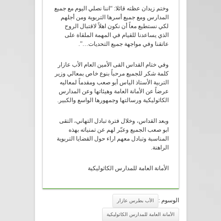
وختم زيدان عظته قائلا: “اننا نصلي اليوم مع جميع
المدارس ومع جميع أسرها التربوية ومن أجلهم
لكي نستطيع معاً أن نكون اهلاً لاقتبال الروح
الذي يساعدنا للقيام في المهمة الملقاة على
عاتقنا وفي مواجهة جميع التحديات…”.
وفي ختام القداس القى الأمين العام الأب عازار
كلمة شكر للجميع مرحباً بنوع خاص بمعالي وزير
التربية الأستاذ الياس أبو صعب ومقدماً لمعاليه
عرضاً عن الأمانة العامة وهيئاتها وعن المدارس
الكاثوليكية ورسالتها وجمهورها الواسع والكبير.
وبعد القداس، وخلال فترة تبادل التهاني، التقى
ابو صعب الجميع وعبّر لهم عن تمنياته بهذه
المناسبة وتبادل معهم اراء حول القضايا التربوية
الراهنة.
الأمانة العامة للمدارس الكاثوليكية
الوسوم :
الأب بطرس عازار
الأمانة العامة للمدارس الكاثوليكية