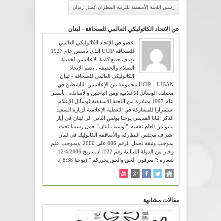
رئيس اللجنة الأسقفية للتربية المطران كميل زيدان
عن الاتحاد الكاثوليكي العالمي للصحافة - لبنان
عضو في الإتحاد الكاثوليكي العالمي
للصحافة UCIP الذي تأسس عام 1927
بهدف جمع كلمة الاعلاميين لخدمة
السلام والحقيقة . يضم الإتحاد
الكاثوليكي العالمي للصحافة - لبنان
UCIP – LIBAN مجموعة من الإعلاميين الناشطين في
مختلف الوسائل الإعلامية ومن الباحثين والأساتذة . تأسس
عام 1997 بمبادرة من اللجنة الأسقفية لوسائل الإعلام
استمرارا للمشاركة في التغطية الإعلامية لزيارة السعيد
الذكر البابا القديس يوحنا بولس الثاني الى لبنان في أيار
مايو من العام نفسه. "أوسيب لبنان" يعمل رسميا تحت
اشراف مجلس البطاركة والأساقفة الكاثوليك في لبنان
بموجب وثيقة تحمل الرقم 606 على 2000. وبموجب علم
وخبر من الدولة اللبنانية رقم 122/ أد، تاريخ 12/4/2006.
شعاره :" تعرفون الحق والحق يحرركم " (يوحنا 8:38 ).
مقالات مشابهة