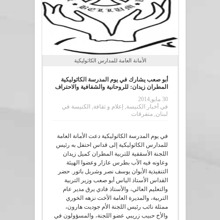
الأمانة العامة للمدارس الكاثوليكية
أبو صعب يشارك في يوم المدرسة الكاثوليكية
المطران زيدان: للروحانية والشفافية والاحتراف
30 مايو,2014
في
أخبار الكنيسة
,
إعلام و ثقافة
,
الكنيسة في
لبنان
,
متفرقات
في يوم المدرسة الكاثوليكية دعت الأمانة العامة
للمدارس الكاثوليكية إلى قداس احتفل به رئيس
اللجنة الأسقفية للتربية المطران كميل زيدان
وعاونه فيه الأب بطرس عازار وعضوا الهيئة
التنفيذية الأبوان يوسف نصر وشربل باتور. حضر
القداس الأستاذ الياس أبو صعب وزير التربية
والتعليم العالي، والأستاذ فادي يرق مدير عام
التربية، والمديرة العامة الأخت نزهه الخوري
ممثلة نائب رئيس اللجنة الأم جوديت هارون،
والأخ حبيب زريبي عضو اللجنة، والمسؤولون في