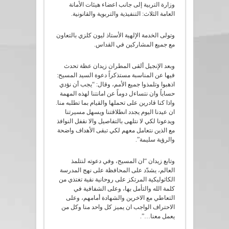
وزارة التربية إلى جانب اعضاء هيئات الأمانة
العامة الثلاث: التنفيذية والتربوية والقانونية.
وتولى الخدمة الإلهية الأستاذ ليون كلزي بالتعاون
مع جميع المشاركين في القداس.
وبعد الإنجيل ألقى المطران زيدان عظة تحدث
فيها عن المناسبة مستذكراً دعوة السيد المسيح:
اذهبوا وتلمذوا جميع الأمم، وقال: “يجب أن نؤدي
حساباً وان نتساءل دوماً عن امانتنا لهذه المهمة
واذا كنا قادرين على تحملها والقيام بما تطلبه منا.
ان عيدنا اليوم يجدد انطلاقتنا ويسهل مسيرتنا
ويدعونا لكي لا نتلهى بالتفاصيل والا نقفل النوافذ
مع الذين نتعامل معهم لكي تبقى الأهداف واضحة
والرؤية سليمة”.
وتابع زيدان “ان المسيح، وفي دعوته لنتلمذ
العالم، يشدّد على المحافظة على نهج المدرسة
الكاثوليكية المرتكز على روحانية نقية تغتذي من
كلمة الله والتأمل بها، وعلى الشفافية في
التعاطي مع الاخرين والشهادة أمامهم، وعلى
الاحتراف الواجب ان يميز كل واحد منا وكل من
يعمل معنا…”.