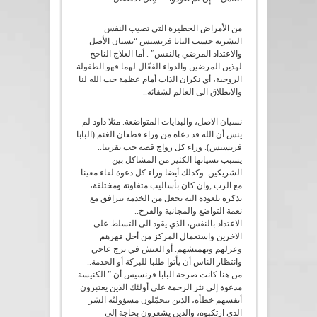
من الأمراض الخطيرة التي تصيب النفس
البشرية حسب البابا فرنسيس “نسيان الأصل
والاعتداد المرضي بالنفس” . أما العلاج الناجح
لهذين المرضين والدواء الفعّال لهما فهو الطفولة
الروحية، أي نكران الذات أمام عظمة حب الله لنا
والانطلاق الى العالم لشفائه..
نسيان الاصل، والبدايات المتواضعة. مثلا داود لم
ينس أن الله قد دعاه من وراء قطعان الغنم (البابا
فرنسيس). وراء كل زواج قصة حب تقريبا..
يسبب نسيانها الكثير من المشاكل بين
الشريكين. وكذلك أيضا وراء كل دعوة لقاء معينا
مع الرب ,وان كان بأساليب متفاوتة ومختلفة،
تذكره بلعودة اليه يجعل من الخدمة تترافق مع
نعمة التواضع والمجانية والفرح..
الاعتداد بالنفس، الذي يقود الى التسلط على
الاخرين واستعمال المركز من أجل قهرهم
وعزلهم وتهميشهم. أو العيش في برج عاجي
وانتظار الناس أن يأتوا طلبا للبركة أو الخدمة..
من هنا كانت صرخة البابا فرنسيس أن ” الكنيسة
مدعوة إلى نثر الرحمة على أولئك الذين يعتبرون
أنفسهم خطأة، الذين يتحمّلون مسؤوليّة الشر
الذي ارتكبوه، والذين يشعرون بحاجة إلى