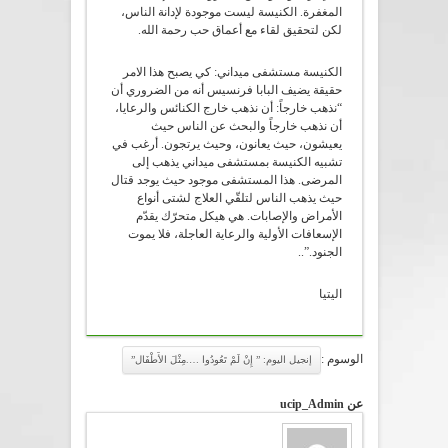
المغفرة. الكنيسة ليست موجودة لإدانة الناس،
لكن لتحقيق لقاء مع أعماق حب رحمة الله.
الكنيسة مستشفى ميداني: كي يصبح هذا الامر
حقيقة يضيف البابا فرنسيس أنه من الضروري أن
“نذهب خارجاً: أن نذهب خارج الكنائس والرعايا،
أن نذهب خارجاً والبحث عن الناس حيث
يعيشون، حيث يعانون، وحيث يرتجون. أرغب في
تشبيه الكنيسة بمستشفى ميداني يذهب إلى
المرضى. هذا المستشفى موجود حيث يوجد قتال
حيث يذهب الناس لتلقّي العلاج لشتى أنواع
الأمراض والإصابات. هي هيكل متحرّك يقدّم
الإسعافات الأولية والرعاية العاجلة، فلا يموت
الجنود.”..
اليتيا
الوسوم :
إنجيل اليوم: ” إِنْ لَمْ تَعُودُوا ….مِثْلَ الأَطْفَال”
عن ucip_Admin