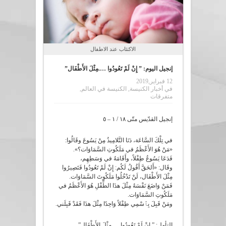
الاكتئاب عند الاطفال
إنجيل اليوم: ” إِنْ لَمْ تَعُودُوا ….مِثْلَ الأَطْفَال”
12 فبراير,2019
في
أخبار الكنيسة
,
الكنيسة في العالم
,
متفرقات
إنجيل القدّيس متّى ١٨ / ١ – ٥
في تِلْكَ السَّاعَة، دَنَا التَّلامِيذُ مِنْ يَسُوعَ وقَالُوا:
«مَنْ هُوَ الأَعْظَمُ في مَلَكُوتِ السَّمَاوَات؟».
فَدَعَا يَسُوعُ طِفْلاً، وأَقَامَهُ في وَسَطِهِم،
وقَال: «أَلحَقَّ أَقُولُ لَكُم: إِنْ لَمْ تَعُودُوا فَتَصِيرُوا
مِثْلَ الأَطْفَال، لَنْ تَدْخُلُوا مَلَكُوتَ السَّمَاوَات.
فَمَنْ وَاضَعَ نَفْسَهُ مِثْلَ هذَا الطِّفْلِ هُوَ الأَعْظَمُ في
مَلَكُوتِ السَّمَاوَات.
ومَنْ قَبِلَ بِٱسْمِي طِفْلاً وَاحِدًا مِثْلَ هذَا فَقَدْ قَبِلَني.
التأمل: ” إِنْ لَمْ تَعُودُوا ….مِثْلَ الأَطْفَال”