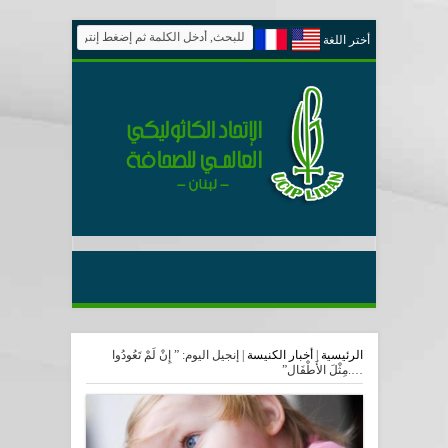
أختر اللغة
الرئيسية
|
أخبار الكنيسة
|
إنجيل اليوم: ” إِنْ لَمْ تَعُودُوا
….مِثْلَ الأَطْفَال”