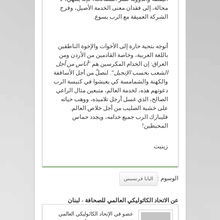
محالة، إلى فقدان معنى الخدمة الأصيل، وفرح
الشركة العميقة مع الرب يسوع.
أتوجه بتحية حارة إلى الأخوات والإخوة الناطقين
باللغة العربية، وخاصة القادمين من الأردن ومن
العراق: إن الخدام المكرسين هم “
أناس من أجل
الشعب بحسب الإنجيل
“. لنصلّ من أجل الأساقفة
والكهنة والشمامسة كي يعيشوا في كنيسة الرب
دعوتهم هذه، لخدمة العالم، متبعين مثال الراعي
الصالح، الذي غسل أرجل تلاميذه، ووهب حياته
على خشبة الصليب من أجل خلاص العالم.
فليبارك الرب جميع خدامه، ويجدد حماس
المحبطين!
زينيت
الوسوم :
البابا فرنسيس
عن الاتحاد الكاثوليكي العالمي للصحافة - لبنان
عضو في الإتحاد الكاثوليكي العالمي