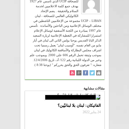
للصحافة UCIP الذي تأسس عام 1927
بهدف جمع كلمة الاعلاميين لخدمة
السلام والحقيقة . يضم الإتحاد
الكاثوليكي العالمي للصحافة - لبنان
UCIP – LIBAN مجموعة من الإعلاميين الناشطين في
مختلف الوسائل الإعلامية ومن الباحثين والأساتذة . تأسس
عام 1997 بمبادرة من اللجنة الأسقفية لوسائل الإعلام
استمرارا للمشاركة في التغطية الإعلامية لزيارة السعيد
الذكر البابا القديس يوحنا بولس الثاني الى لبنان في أيار
مايو من العام نفسه. "أوسيب لبنان" يعمل رسميا تحت
اشراف مجلس البطاركة والأساقفة الكاثوليك في لبنان
بموجب وثيقة تحمل الرقم 606 على 2000. وبموجب علم
وخبر من الدولة اللبنانية رقم 122/ أد، تاريخ 12/4/2006.
شعاره :" تعرفون الحق والحق يحرركم " (يوحنا 8:38 ).
مقالات مشابهة
الفاتيكان: لبنان بلا لبنانيّين؟
24 يناير,2022