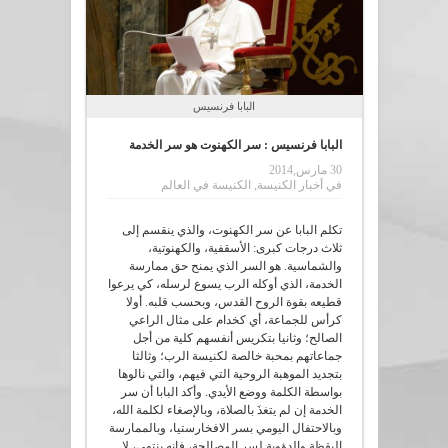
البابا فرنسيس
البابا فرنسيس : سر الكهنوت هو سر الخدمة
30 مارس,2014
في
أخبار الكنيسة
,
الكنيسة في العالم
تكلم البابا عن سر الكهنوت، والذي ينقسم إلى
ثلاث درجات كبرى: الأسقفية، والكهنوتية،
والشماسية. هو السر الذي يمنح حق ممارسة
الخدمة، الذي أوكله الرب يسوع لرسله، كي يرعوا
قطيعه بقوة الروح القدس، وبحسب قلبه. أولا
كرأس للجماعة، أي كخدام على مثال الراعي
الصالح؛ وثانيا بتكريس أنفسهم كلية من أجل
جماعاتهم بمحبة خالصة لكنيسة الرب؛ وثالثا
بتجديد الموهبة الروحية التي فيهم، والتي نالوها
بواسطة الكلمة ووضع الأيدي. وأكد البابا أن سر
الخدمة إن لم يتغذَ بالصلاة، وبالإصغاء لكلمة الله،
وبالاحتفال اليومي بسر الافخارستيا، وبالممارسة
اليقظة والدؤوبة لسر المصالحة، فإنه ينتهي، لا