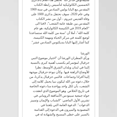
الخمسين الكاثوليكية لتأسيس رابطة الكتاب
المقدس مع البابا بولس السادس في سنة 1969
وفي عام 2020، سوف نحتفل بذكرى 1600 على
وفاة القديس جيروم – أول من نشر الكتاب
المقدس بين طبقة عامة الشعب”، لافتا الى
“العام 2019 في الكنيسة الكاثوليكية، هو عام
كلمة الله”، آملا أن “سنة من كلمة الله ستساعدنا
لوضع كلمته في مركز الحياة ومهمة الكنيسة،
كما أشار إليها البابا بنديكتوس السادس عشر”.
الورشا
ورأى المطران الورشا أن “اختيار موضوع النبي
حزقيال لمؤتمركم يكتسب أهمية كبرى بالنسبة
إلينا في لبنان وبلدان الشرق الأوسط، نظرا
للأوضاع الراهنة فيها. وكأن نبوءة حزقيال موجهة
إلينا أفرادا وجماعات. فالنبي حزقيال يذكرنا، من
خلال دعوته من الله ليكون نبيا يحمل كلامه إلى
الشعب، بأن لكل واحد وواحدة منا دعوته الخاصة
في تاريخ الخلاص. وهو الموضوع الذي انعقدت
حوله جمعية سينودس الأساقفة الروماني في
تشرين الأول الماضي: “الشباب والإيمان وتمييز
الدعوات”. الدعوة العامة التي بلغتنا في
المعمودية والميرون هي الدعوة إلى القداسة
بالسير على خطى المسيح والشهادة له في