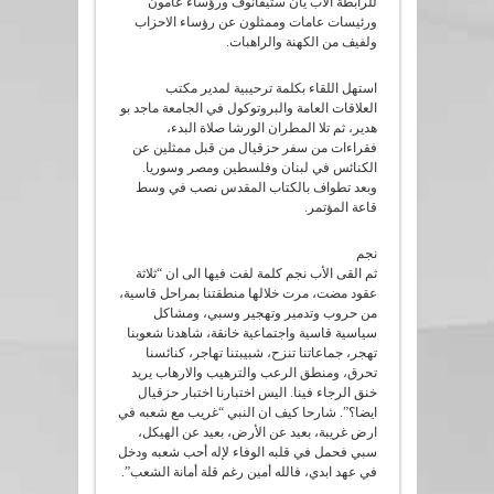
للرابطة الاب يان ستيفانوف ورؤساء عامون
ورئيسات عامات وممثلون عن رؤساء الاحزاب
ولفيف من الكهنة والراهبات.
استهل اللقاء بكلمة ترحيبية لمدير مكتب
العلاقات العامة والبروتوكول في الجامعة ماجد بو
هدير، ثم تلا المطران الورشا صلاة البدء،
فقراءات من سفر حزقيال من قبل ممثلين عن
الكنائس في لبنان وفلسطين ومصر وسوريا.
وبعد تطواف بالكتاب المقدس نصب في وسط
قاعة المؤتمر.
نجم
ثم القى الأب نجم كلمة لفت فيها الى ان “ثلاثة
عقود مضت، مرت خلالها منطقتنا بمراحل قاسية،
من حروب وتدمير وتهجير وسبي، ومشاكل
سياسية قاسية واجتماعية خانقة، شاهدنا شعوبنا
تهجر، جماعاتنا تنزح، شبيبتنا تهاجر، كنائسنا
تحرق، ومنطق الرعب والترهيب والارهاب يريد
خنق الرجاء فينا. اليس اختبارنا اختبار حزقيال
ايضا؟”. شارحا كيف ان النبي “غريب مع شعبه في
ارض غريبة، بعيد عن الأرض، بعيد عن الهيكل،
سبي فحمل في قلبه الوفاء لإله أحب شعبه ودخل
في عهد ابدي، فالله أمين رغم قلة أمانة الشعب”.