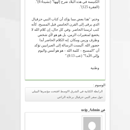
الكنيسة في هذه البلاد تفرح إلهها” (نشيد8:4)”.
(الفقرة 125)”.
وختم: “هذا بعض مما يؤكد أن كتاب النبي حزقيال
الذي يرقى إلى القرن الخامس قبل المسيح، كأنه
كتب لزمننا الحاضر. وفي كل حال، إن كلام الله لا
يخضع لمتغيرات الزمن، بل هو هو لأي شخص
وظرف وزمن ومكان. إنه الكلام الحاضر أبدا
حضور الله. أليست الرسالة إلى العبرانيين تؤكد
أن “المسيح – كلمة الله – هو هو أمس واليوم
وإلى الأبد؟” (عب 8:13).”
وطنية
الوسوم :
الرابطة الكتابية في الشرق الاوسط افتتحت مؤتمرها البيبلي
حول سفر النبي حزقيال برعاية الراعي
عن ucip_Admin