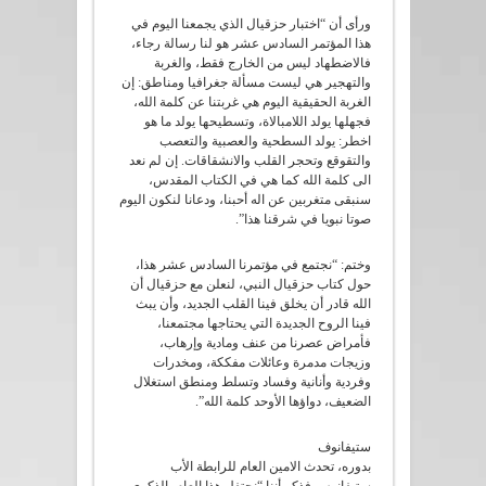
ورأى أن “اختبار حزقيال الذي يجمعنا اليوم في
هذا المؤتمر السادس عشر هو لنا رسالة رجاء،
فالاضطهاد ليس من الخارج فقط، والغربة
والتهجير هي ليست مسألة جغرافيا ومناطق: إن
الغربة الحقيقية اليوم هي غربتنا عن كلمة الله،
فجهلها يولد اللامبالاة، وتسطيحها يولد ما هو
اخطر: يولد السطحية والعصبية والتعصب
والتقوقع وتحجر القلب والانشقاقات. إن لم نعد
الى كلمة الله كما هي في الكتاب المقدس،
سنبقى متغربين عن اله أحبنا، ودعانا لنكون اليوم
صوتا نبويا في شرقنا هذا”.
وختم: “نجتمع في مؤتمرنا السادس عشر هذا،
حول كتاب حزقيال النبي، لنعلن مع حزقيال أن
الله قادر أن يخلق فينا القلب الجديد، وأن يبث
فينا الروح الجديدة التي يحتاجها مجتمعنا،
فأمراض عصرنا من عنف ومادية وإرهاب،
وزيجات مدمرة وعائلات مفككة، ومخدرات
وفردية وأنانية وفساد وتسلط ومنطق استغلال
الضعيف، دواؤها الأوحد كلمة الله”.
ستيفانوف
بدوره، تحدث الامين العام للرابطة الأب
ستيفانوس فذكر أننا “نحتفل هذا العام بالذكرى