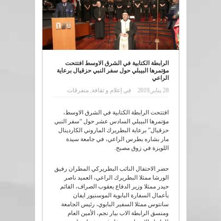
الرابطة الكتابية في الشرق الاوسط افتتحت
مؤتمرها البيبلي حول سفر النبي حزقيال برعاية
الراعي
28 يناير,2019
في
إعلام و ثقافة
,
متفرقات
افتتحت الرابطة الكتابية في الشرق الاوسط،
مؤتمرها البيبلي السادس عشر حول “سفر النبي
حزقيال” برعاية البطريرك الماروني الكاردينال
مار بشاره بطرس الراعي، في جامعة سيدة
اللويزة في زوق مصبح.
حضر الاحتفال النائب البطريركي المطران رفيق
الورشا ممثلا البطريرك الراعي، العميد ناصر
حيدر ممثلا وزير الدفاع يعقوب الصراف، القائم
بأعمال السفارة البابوية الموسنيور ايفان
سانتوس ممثلا السفير البابوي، رئيس الجامعة
ومنسق الرابطة الاب بيار نجم، الأمين العام