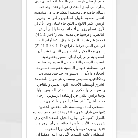
يصنع الإنسان تاريخا يليق بالله خالقه. اود أن نرى
إشارة إلى لبنان التعددي في الوحدة، وصاحبِ
رسالة خاصة في محيطه المشرقي، في مشهدية
النسر العظيم طويل الجناحين والقوادم، وغزير
الريش، كثير الألوان، الذي جاء لبنان وحل بأعالي
الأرز. فقطع رؤوس أغصانه، وحملها إلى أرض
البائعين، وغرسها في مدينة التجار” (حز14: 1-4).
فعلاوة عن شرح “اللغز والمثل” كما أراده الله
في نص النبي حزقيال (راجع 17: 1، 3-10؛ 11-21)،
إنا نرى مع المكرم البابا بيوس الثاني عشر، أن
المشهدية ترمز إلى لبنان المميز بخصوصية
التعددية الدينية والثقافية في الوحدة، وبرسالته
في المنطقة. فلبنان المشبه بفسيفساء متنوعة
الحجارة والألوان، وبنسرٍ ذي جناحين متساويين
ومتكافئين، مسيحي ومسلم، هو نموذج للمنطقة
الشرق أوسطية الأحادية اللون الديني والثقافي
والسياسي والفكري. ولذلك كتب القديس البابا
يوحنا بولس الثاني في إرشاده الرسولي: “رجاء
جديد للبنان” :”قد يساعد الحوار والتعاون بين
مسيحيي لبنان ومسلميه على تحقيق الخطوة
ذاتها في بلدان أخرى (الفقرة 93). ثم يختم إرشاده
بالقول: “سيتمكن لبنان، الجبل السعيد الذي رأى
شروق نور الأمم، وأمير السلام، من أن يزهر من
جديد، ويلبي دعوته بأن يكون نورا لشعوب
المنطقة وعلامة للسلام الآتي من الله. وهكذا إن