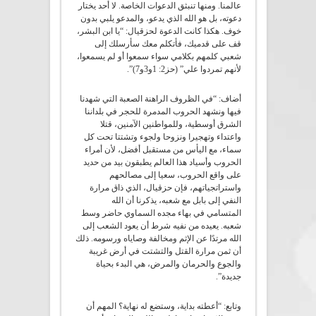
عالمنا. ومنها تنبثق الدعوات الخاصة. لا أحد يختار
دعوته، بل هو الله الذي يدعو، والمدعو يلبي بدون
خوف. هكذا كانت الدعوة لحزقيال: “يا ابن البشر،
قف على قدميك، فأتكلم معك سأرسلك إلى
شعبي كلمهم بكلامي سواء سمعوا أو لم يسمعوا،
لأنهم تمردوا علي” (حز2: 1و3و7)”.
أضاف: “في الظروف الراهنة الصعبة التي شهدنا
فيها ونشهد الحروب المدمرة للحجر في بلداننا
الشرق أوسطية، وللمواطنين الآمنين، قتلا
واعتداء وتهجيرا ونزوحا ولجوء وتشتتا تحت كل
سماء، مع اليأس من مستقبل أفضل، لأن أمراء
الحروب وأسياد هذا العالم يطبقون بيد من حديد
على واقع الحروب، سعيا إلى مصالحهم
واستراتجياتهم، فإن حزقيال، الذي ذاق مرارة
النفي إلى بابل مع شعبه، يذكرنا أن الله
المتسامي في بهاء مجده السماوي حاضر وسط
شعبه. يعيده من نفيه شرط أن يعود الشعب إلى
الله مرتدًا عن الإثم ومخالفة وصاياه ورسومه. ذلك
أن ثمن مرارة القتل والتشتت في أرض غريبة
والجوع والحرمان والمرض، هي البدء بحياة
جديدة”.
وتابع: “أعطته بداية، وستضع له نهاية؟ المهم أن