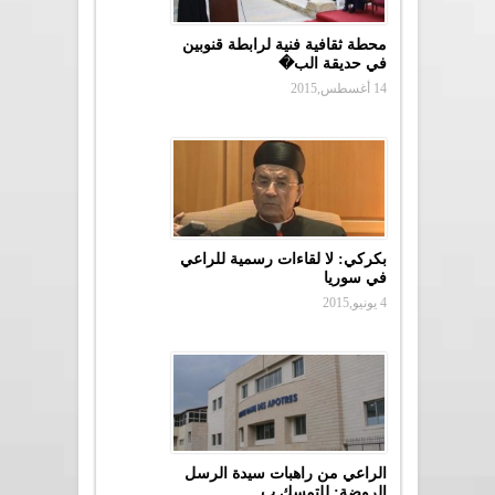
محطة ثقافية فنية لرابطة قنوبين
في حديقة الب�
14 أغسطس,2015
بكركي: لا لقاءات رسمية للراعي
في سوريا
4 يونيو,2015
الراعي من راهبات سيدة الرسل
الروضة: للتمسك ب