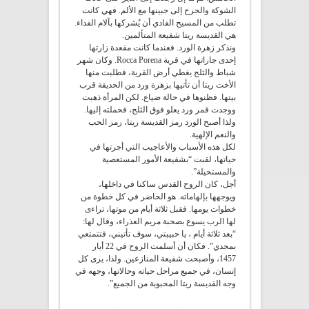
الشوكة والجرح إلى جبينها مع الألم. فهي كانت
تطلب من المسيح الفادي أن يُشركها بآلام الفداء.
هي القديسة ريتا شفيعة المتألمين.
ونذكر زهرة الورد. فعندما كانت مقعدة زارتها
إحدى جاراتها في قرية Rocca Porena. وكان شهر
شباط والثلج يغطي أرض القرية، فطلبت منها
الأخت ريتا أن تأتيها بزهرة ورد من الحديقة قرب
بيتها. فظنوها في حالة ضياع. لكن المرأة ذهبت
ووجدت قمر ورد يعلو فوق الثلج، فحملته إليها.
ولذا أصبح الورد رمز القديسة ريتا، رمز الحب
والنعم الإلهية.
لكل هذه الأسباب والأعاجيب التي أجرتها في
حياتها، لقبت “بشفيعة الأمور المستعصية
والمستحيلة”.
أجل، كان الروح القدس ساكنا في داخلها،
ويوجهها بإلهاماته. هو الحاضر في كل خطوة من
خطوات يومها. فقبل ثلاثة أيام من موتها، تراءى
لها الرب يسوع بصحبة مريم العذراء، وقال لها:
“بعد ثلاثة أيام ، يا حبيبتي، سوف تأتيني، فتتمتعي
بمجدي”. فكان أن أسلمت الروح في 22 أيار
1457، وأصبحت شفيعة المنازعين. ولذا، يرى كل
إنسان، في جميع مراحل حياته وحالاتها، وجهه في
وجه القديسة ريتا المحبوبة من الجميع”.