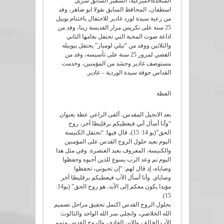
المتحدةالاميركية، السفير السابق شربل
اسطفان، المحافظ السابق نقولا ابو ضاهر، وفد
من رعية سيدة لورد غادير للاحتفال باختتام يوبيل
25 سنة على تكريس مزار القديسة ريتا، وفد من
اذاعة صوت المحبة التي تحتفل بعامها الثاني
والثلاثين ووفد من “تيلي لوميار” يحتفل بيوبيله
الفضي لمرور 25 سنة على تأسيسه، وفد من
مستوصف غادير وحشد من المؤمنين، وخدمت
القداس جوقة سيدة الوردية – غادير.
العظة
بعد الانجيل المقدس، ألقى الراعي عظة بعنوان
“وأنا أسأل أبي فيعطيكم برقليطا آخر، روح
الحق”(يو 14: 15)، قال فيها: “تحتفل الكنيسة
اليوم بعيد حلول الروح القدس على المؤمنين
والكنيسة، المعروف بعيد العنصرة. وفي مثل هذا
اليوم تم وعد الرب يسوع للذين أحبوه وحفظوا
وصاياه، إذ قال لهم: “إن تحبوني، تحفظوا
وصاياي. وأنا أسأل الآب فيعطيكم برقليطا آخر
مؤيدا يكون معكم إلى الأبد، هو روح الحق” (يو14:
15).
بحلول الروح القدس اكتمل تحقيق مراحل تصميم
الله الخلاصي، وانجلى سر الله الواحد والثالوث:
الآب الخالق، والابن الفادي، والروح القدس متمم