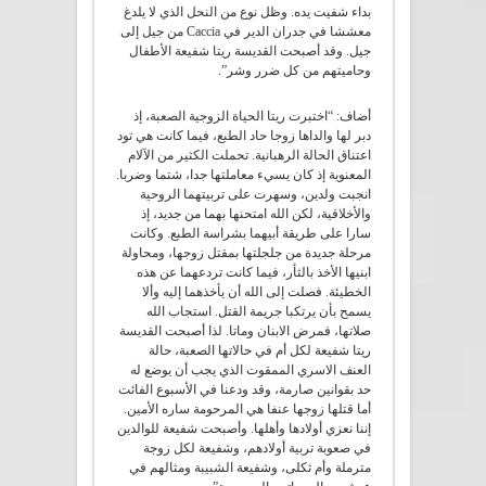
بداء شفيت يده. وظل نوع من النحل الذي لا يلدغ
معششا في جدران الدير في Caccia من جيل إلى
جيل. وقد أصبحت القديسة ريتا شفيعة الأطفال
وحاميتهم من كل ضرر وشر”.
أضاف: “اختبرت ريتا الحياة الزوجية الصعبة، إذ
دبر لها والداها زوجا حاد الطبع، فيما كانت هي تود
اعتناق الحالة الرهبانية. تحملت الكثير من الآلام
المعنوية إذ كان يسيء معاملتها جدا، شتما وضربا.
انجبت ولدين، وسهرت على تربيتهما الروحية
والأخلاقية، لكن الله امتحنها بهما من جديد، إذ
سارا على طريقة أبيهما بشراسة الطبع. وكانت
مرحلة جديدة من جلجلتها بمقتل زوجها، ومحاولة
ابنيها الأخذ بالثأر، فيما كانت تردعهما عن هذه
الخطيئة. فصلت إلى الله أن يأخذهما إليه وألا
يسمح بأن يرتكبا جريمة القتل. استجاب الله
صلاتها، فمرض الابنان وماتا. لذا أصبحت القديسة
ريتا شفيعة لكل أم في حالاتها الصعبة، حالة
العنف الاسري الممقوت الذي يجب أن يوضع له
حد بقوانين صارمة، وقد ودعنا في الأسبوع الفائت
أما قتلها زوجها عنفا هي المرحومة ساره الأمين.
إننا نعزي أولادها وأهلها. وأصبحت شفيعة للوالدين
في صعوبة تربية أولادهم، وشفيعة لكل زوجة
مترملة وأم ثكلى، وشفيعة الشبيبة ومثالهم في