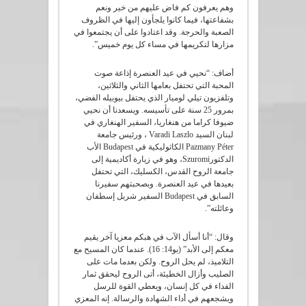
وهم يعرفون كم فاض عليهم من خير ونعم
بشفاعتها، فيما كانوا يلجأون إليها في الظروف
الصعبة والحرجة. وقد اعتادوا على أن يجتمعوا في
مزارها لتكريمها في مساء كل يوم خميس”.
أضاف: “نحيي في عيد العنصرة إذاعة صوت
المحبة التي تحتفل بعامها الثاني والثلاثين،
وتلفزيون تيلي لوميار الذي يحتفل بيوبيله الفضي،
بمرور 25 سنة على تأسيسه. ويسعدنا أن نحيي
ضيوفا كراما من هنغاريا، السفير الهنغاري في
لبنان السيد Varadi Laszlo ، ورئيس جامعة
Pazmany Péter الكاثوليكية في Budapest الأب
الدكتورSzuromi، وهو في زيارة أكاديمية إلى
جامعة الروح القدس، الكسليك، التي تحتفل
بعيدها في عيد العنصرة. وبصحبتهم سفيرنا
السابق في Budapest السفير شربل إسطفان
وعائلته”.
وقال: “أنا أسأل الآب في هبكم معزيا آخر يقيم
معكم إلى الأبد” (يو14: 16). عندما كان المسيح مع
التلاميذ، لم يحل الروح. ولكن بعدما مات على
الصليب وأزال الخطيئة، أتى الروح ليحقق ثمار
الفداء في كل إنسان، ويعطي القوة للرسل
ويشجعهم في أداء الشهادة والرسالة. إنه المعزي