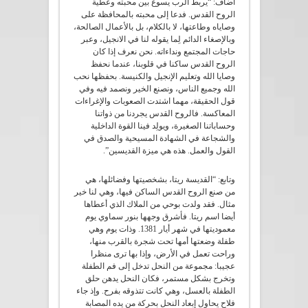
أضاف: “يربط الرب يسوع بين محبته وعطية
الروح القدس. فدعا إلى محبته بالمحافظة على
وصاياه وطاعتها، لا بالكلام، بل بالأعمال الصالحة،
وبالإصغاء الدائم لِما يقوله لنا في الانجيل، وعبر
حاجات المجتمع ونداءاته. نحن نعرف إذا كان
الروح القدس ساكنا في قلوبنا، عندما نحفظ
وصايا الله وتعليم الإنجيل والكنيسة. بحفظها نحب
الله وجميع الناس، ونصنع الخير ونصمد فيه وفي
قول الحقيقة، مهما اشتدت الصعوبات والإغراءات
المعاكسة. فالروح القدس يجردنا من ذواتنا
وحساباتنا الصغيرة، ويولِد فينا القوة الداخلية
والشجاعة في الشهادة المسيحية والصدق في
القول والعمل. هذه هي ميزة القديسين”.
وتابع: “القديسة ريتا، بشخصيتها وفضائلها، هي
من صنع الروح القدس الساكن فيها، وهي لنا خير
مثال. فقد ولدت بوحي من الملاك الذي أعطاها
أيضا اسم ريتا. فأشرق وجهها بنور سماوي يوم
معموديتها في شهر أيار 1381. وذات يوم وهي
طفلة وضعتها أمها تحت شجرة بالقرب منها،
وراحت تعمل في الأرض، وإذا بها ترى منظرا
عجيبا: مجموعة من النحل تدخل إلى فم الطفلة
وتخرج بشكل مستمر، فكان النحل يدهن حلق
الطفلة بالعسل، وهي كانت تتذوقه بفرح. وإذ جاء
فلاح يحاول إبعاد النحل بحركة من يده المصابة