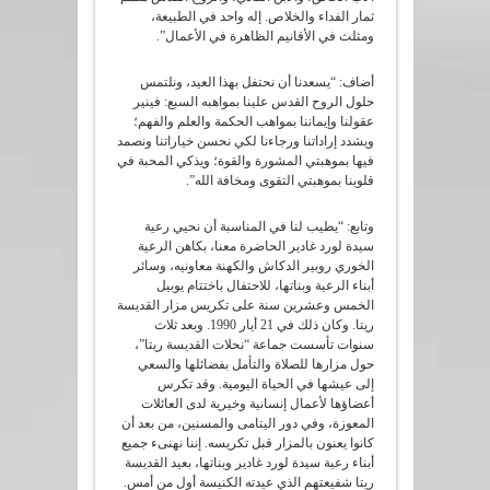
ثمار الفداء والخلاص. إله واحد في الطبيعة،
ومثلث في الأقانيم الظاهرة في الأعمال”.
أضاف: “يسعدنا أن نحتفل بهذا العيد، ونلتمس
حلول الروح القدس علينا بمواهبه السبع: فينير
عقولنا وإيماننا بمواهب الحكمة والعلم والفهم؛
ويشدد إراداتنا ورجاءنا لكي نحسن خياراتنا ونصمد
فيها بموهبتي المشورة والقوة؛ ويذكي المحبة في
قلوبنا بموهبتي التقوى ومخافة الله”.
وتابع: “يطيب لنا في المناسبة أن نحيي رعية
سيدة لورد غادير الحاضرة معنا، بكاهن الرعية
الخوري روبير الدكاش والكهنة معاونيه، وسائر
أبناء الرعية وبناتها، للاحتفال باختتام يوبيل
الخمس وعشرين سنة على تكريس مزار القديسة
ريتا. وكان ذلك في 21 أيار 1990. وبعد ثلاث
سنوات تأسست جماعة “نحلات القديسة ريتا”،
حول مزارها للصلاة والتأمل بفضائلها والسعي
إلى عيشها في الحياة اليومية. وقد تكرس
أعضاؤها لأعمال إنسانية وخيرية لدى العائلات
المعوزة، وفي دور اليتامى والمسنين، من بعد أن
كانوا يعنون بالمزار قبل تكريسه. إننا نهنىء جميع
أبناء رعية سيدة لورد غادير وبناتها، بعيد القديسة
ريتا شفيعتهم الذي عيدته الكنيسة أول من أمس.