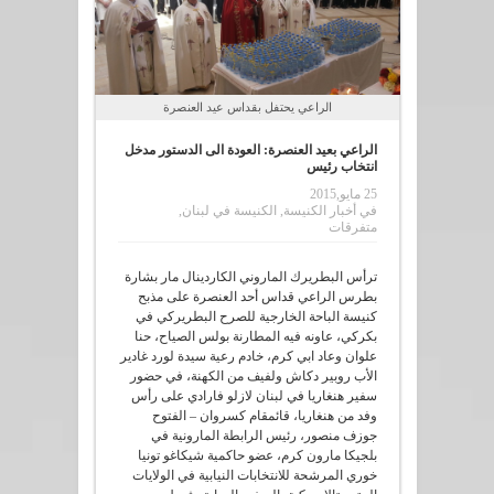
الراعي يحتفل بقداس عيد العنصرة
الراعي بعيد العنصرة: العودة الى الدستور مدخل
انتخاب رئيس
25 مايو,2015
في
أخبار الكنيسة
,
الكنيسة في لبنان
,
متفرقات
ترأس البطريرك الماروني الكاردينال مار بشارة
بطرس الراعي قداس أحد العنصرة على مذبح
كنيسة الباحة الخارجية للصرح البطريركي في
بكركي، عاونه فيه المطارنة بولس الصياح، حنا
علوان وعاد ابي كرم، خادم رعية سيدة لورد غادير
الأب روبير دكاش ولفيف من الكهنة، في حضور
سفير هنغاريا في لبنان لازلو فارادي على رأس
وفد من هنغاريا، قائمقام كسروان – الفتوح
جوزف منصور، رئيس الرابطة المارونية في
بلجيكا مارون كرم، عضو حاكمية شيكاغو تونيا
خوري المرشحة للانتخابات النيابية في الولايات