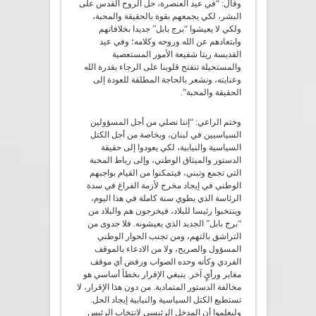
وقال: “في عيد العنصرة، حل الروح القدس على
البشر، لكي يجمعهم بقوة بالحقيقة والمحبة،
ولكي لا يعيشوا “برج بابل” جديدا بخلافاتهم
وابتعادهم عن الله وروحه وكلامه؛ وفي عيد
القديسة ريتا شفيعة الأمور المستعصية
والمستحيلة تنفتح قلوبنا على الرجاء بقدرة الله
وعنايته، ونشعر بالحاجة المطلقة للعودة إلى
الحقيقة والمحبة”.
وختم الراعي: “إننا نصلي من أجل المسؤولين
السياسيين في لبنان، وبخاصة من أجل الكتل
السياسية والنيابية، لكي يعودوا إلى حقيقة
الدستور والميثاق الوطني، وإلى رباط المحبة
التي تجمع وتبني، فيتمكنوا من القيام بواجبهم
الوطني في إيجاد مخرج لأزمة الفراغ في سدة
الرئاسة الذي يطوي سنة كاملة في هذا اليوم،
وينتخبوا رئيسا للبلاد، فيخرجون هم والبلاد من
“برج بابل” الجديد الذي يعيشونه. فلا جدوى من
التراشق بالتهم، ومن تجنب الحوار الوطني
المسؤول والصريح، ولا من الادعاء بالموقف
الفردي وكأنه وحده الصواب ورفض أي موقف
مغاير ورأيٍ آخر. ينبغي الإقرار بخطأ أساسي هو
مخالفة الدستور المتمادية. من دون هذا الإقرار، لا
تستطيع الكتل السياسية والنيابية إيجاد الحل.
وليعلموا أن المدخل الرئيسي لانتخاب الرئيس