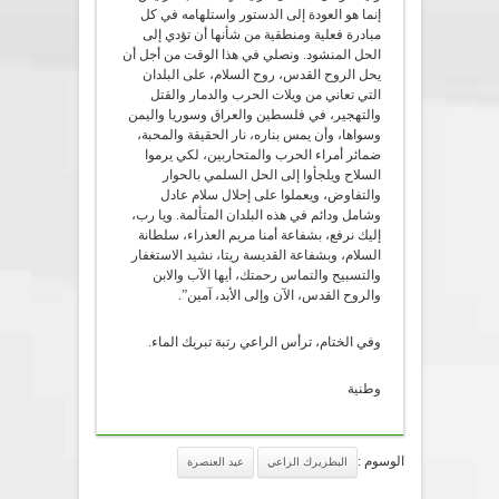
إنما هو العودة إلى الدستور واستلهامه في كل
مبادرة فعلية ومنطقية من شأنها أن تؤدي إلى
الحل المنشود. ونصلي في هذا الوقت من أجل أن
يحل الروح القدس، روح السلام، على البلدان
التي تعاني من ويلات الحرب والدمار والقتل
والتهجير، في فلسطين والعراق وسوريا واليمن
وسواها، وأن يمس بناره، نار الحقيقة والمحبة،
ضمائر أمراء الحرب والمتحاربين، لكي يرموا
السلاح ويلجأوا إلى الحل السلمي بالحوار
والتفاوض، ويعملوا على إحلال سلام عادل
وشامل ودائم في هذه البلدان المتألمة. ويا رب،
إليك نرفع، بشفاعة أمنا مريم العذراء، سلطانة
السلام، وبشفاعة القديسة ريتا، نشيد الاستغفار
والتسبيح والتماس رحمتك، أيها الآب والابن
والروح القدس، الآن وإلى الأبد، آمين”.
وفي الختام، ترأس الراعي رتبة تبريك الماء.
وطنية
الوسوم :
البطريرك الراعي
عيد العنصرة