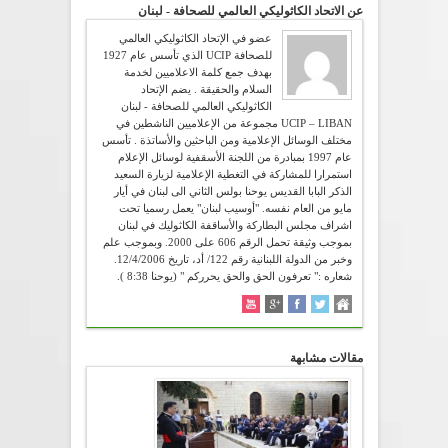
عن الاتحاد الكاثوليكي العالمي للصحافة - لبنان
عضو في الإتحاد الكاثوليكي العالمي
للصحافة UCIP الذي تأسس عام 1927
بهدف جمع كلمة الاعلاميين لخدمة
السلام والحقيقة . يضم الإتحاد
الكاثوليكي العالمي للصحافة - لبنان
UCIP – LIBAN مجموعة من الإعلاميين الناشطين في
مختلف الوسائل الإعلامية ومن الباحثين والأساتذة . تأسس
عام 1997 بمبادرة من اللجنة الأسقفية لوسائل الإعلام
استمرارا للمشاركة في التغطية الإعلامية لزيارة السعيد
الذكر البابا القديس يوحنا بولس الثاني الى لبنان في أيار
مايو من العام نفسه. "أوسيب لبنان" يعمل رسميا تحت
اشراف مجلس البطاركة والأساقفة الكاثوليك في لبنان
بموجب وثيقة تحمل الرقم 606 على 2000. وبموجب علم
وخبر من الدولة اللبنانية رقم 122/ أد، تاريخ 12/4/2006.
شعاره :" تعرفون الحق والحق يحرركم " (يوحنا 8:38 ).
مقالات مشابهة