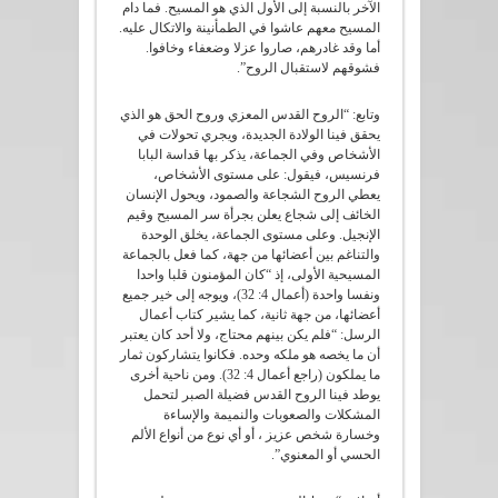
الآخر بالنسبة إلى الأول الذي هو المسيح. فما دام
المسيح معهم عاشوا في الطمأنينة والاتكال عليه.
أما وقد غادرهم، صاروا عزلا وضعفاء وخافوا.
فشوقهم لاستقبال الروح”.
وتابع: “الروح القدس المعزي وروح الحق هو الذي
يحقق فينا الولادة الجديدة، ويجري تحولات في
الأشخاص وفي الجماعة، يذكر بها قداسة البابا
فرنسيس، فيقول: على مستوى الأشخاص،
يعطي الروح الشجاعة والصمود، ويحول الإنسان
الخائف إلى شجاع يعلن بجرأة سر المسيح وقيم
الإنجيل. وعلى مستوى الجماعة، يخلق الوحدة
والتناغم بين أعضائها من جهة، كما فعل بالجماعة
المسيحية الأولى، إذ “كان المؤمنون قلبا واحدا
ونفسا واحدة (أعمال 4: 32)، ويوجه إلى خير جميع
أعضائها، من جهة ثانية، كما يشير كتاب أعمال
الرسل: “فلم يكن بينهم محتاج، ولا أحد كان يعتبر
أن ما يخصه هو ملكه وحده. فكانوا يتشاركون ثمار
ما يملكون (راجع أعمال 4: 32). ومن ناحية أخرى
يوطد فينا الروح القدس فضيلة الصبر لتحمل
المشكلات والصعوبات والنميمة والإساءة
وخسارة شخص عزيز ، أو أي نوع من أنواع الألم
الحسي أو المعنوي”.