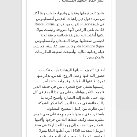
عيش جمال حياتهم المسيحية”.
وتابع: “بعد ترملها وفقدان ولديها، حاولت ريتا أكثر
من مرة دخول دير راهبات القديس أغسطينوس
في بلدة Caccia بالقرب من قريتها Rocca Porena.
فكانت تلقى الرفض لأنها متزوجة وليست بتولا.
لكنها أُدخلت إليه بطريقة عجائبية برفقة ثلاثة
قديسين شفعائها: يوحنا المعمدان وأغسطينوس
ونقولا da Tolentino، وكانت بعمر 32 سنة. فعاشت
حياة رهبانية مثالية. وأصبحت شفيعة المكرسات
والمكرسين”.
أضاف: “تميزت حياتها الرهبانية بآيات عكست
حضور الله فيها وعمل الروح القدس. نذكر منها
ثمرة طاعتها البطولية، وقد راحت تنفذ أمر
رئيستها بسقي جذع شجرة يابس في حديقة الدير.
فتممت الأمر وواظبت على ري هذا الجذع في كل
يوم، حتى عادت إليه النضارة وأصبح كرمة ما
زالت قائمة في حديقة الدير. كما نذكر الشوكة
التي طارت من إكليل المسيح المصلوب
واستقرت في جبينها بآلام مبرِحة على مدى خمس
عشرة سنة. وكيف شفاها الله من جرحها وآلامها
لتتمكن من الذهاب إلى روما للمشاركة في سنة
اليوبيل المقدسة 1450 التي أعلنها البابا نيقولا
الخامس. ثم ما إن رجعت إلى الدير حتى عادت