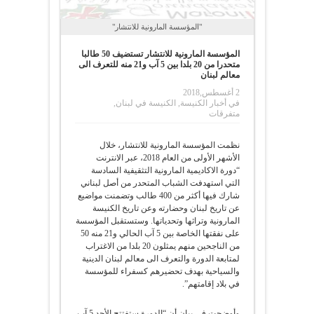
"المؤسسة المارونية للانتشار"
المؤسسة المارونية للانتشار تستضيف 50 طالبا
متحدرا من 20 بلدا بين 5 آب و21 منه للتعرف الى
معالم لبنان
2 أغسطس,2018
في
أخبار الكنيسة
,
الكنيسة في لبنان
,
متفرقات
نظمت المؤسسة المارونية للانتشار، خلال
الأشهر الأولى من العام 2018، عبر الانترنت
“دورة الاكاديمية المارونية التثقيفية السادسة
التي استهدفت الشباب المتحدر من أصل لبناني
شارك فيها أكثر من 400 طالب وتضمنت مواضيع
عن تاريخ لبنان وحضارته وعن تاريخ الكنيسة
المارونية وتراثها وتحدياتها. وستستقبل المؤسسة
على نفقتها الخاصة بين 5 آب الحالي و21 منه 50
من الناجحين منهم يمثلون 20 بلدا من الاغتراب
لمتابعة الدورة والتعرف الى معالم لبنان الدينية
والسياحية بهدف تحضيرهم كسفراء للمؤسسة
في بلاد إقامتهم”.
وأوضحت في بيان أن “الدورة ستفتتح الأحد 5 آب