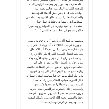
بلقاء تعارف وقداس إلهي يترأسه الرئيس العام
للرهبنة اللبنانية المارونية الأباتي نعمة الله
الهاشم يليه غداء يضم بعض أعضاء المؤسسة
والطلاب المشاركين، وتنطلق الاثنين بسلسلة من
المحاضرات والندوات وحلقات عمل حول
استعادة الجنسية وغيرها من المواضيع وبمسيرة
صلاة وشموع في عنايا مساء الاثنين 6 آب”.
ويتضمن برنامج الدورة ايضا “زيارة فخامة رئيس
الجهورية في بعبدا الثلاثاء 7 آب ونيافة الكاردينال
مار بشارة بطرس الراعي يوم 15 آب للاحتفال
معه بعيد انتقال السيدة العذراء يلي ذلك زيارة
الى متحف جبران خليل جبران وغابة الأرز حيث
يتم زرع أرزة بأسماء طلاب الدورة على أن
يستضيفهم موقع الجيش اللبناني للمنامة لمتابعة
زيارة الحج صباح اليوم التالي الى وادي قنوبين
ودير مار انطونيوس قزحيا ومحمية إهدن. علما أنه
خلال الدورة سيقوم الطلاب بزيارات متعددة
لمدينة بيروت وأسواقها ومتاحفها وكنائسها
ولبعلبك، زحلة، كساره، دير القمر، بيت الدين،
جزين، مغدوشة، صيدا، البترون، ضريح القديسة
رفقا والقديس نعمة الله الحرديني وكذلك لمدينة
جبيل وحريصا وبكركي ومغارة جعيتا”.