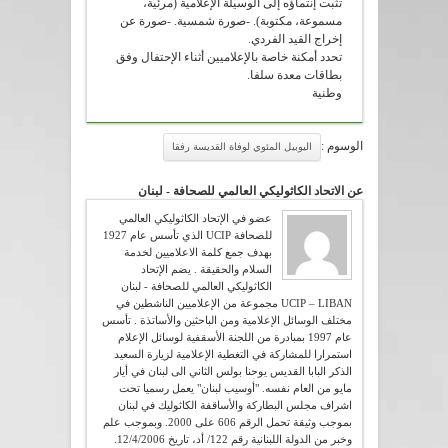
تثبت إنتماؤه إلى الوسيلة الإعلامية (مرئية،
مسموعة، مكتوبة). -صورة شمسية. -صورة عن
إخراج القيد الفردي.
تحدد أمكنة خاصة بالإعلاميين أثناء الإحتفال وفق
بطاقات معدة سلفا.
وطنية
الوسوم :
اليوبيل المئوي لوفاة القديسة رفقا
عن الاتحاد الكاثوليكي العالمي للصحافة - لبنان
عضو في الإتحاد الكاثوليكي العالمي
للصحافة UCIP الذي تأسس عام 1927
بهدف جمع كلمة الاعلاميين لخدمة
السلام والحقيقة . يضم الإتحاد
الكاثوليكي العالمي للصحافة - لبنان
UCIP – LIBAN مجموعة من الإعلاميين الناشطين في
مختلف الوسائل الإعلامية ومن الباحثين والأساتذة . تأسس
عام 1997 بمبادرة من اللجنة الأسقفية لوسائل الإعلام
استمرارا للمشاركة في التغطية الإعلامية لزيارة السعيد
الذكر البابا القديس يوحنا بولس الثاني الى لبنان في أيار
مايو من العام نفسه. "أوسيب لبنان" يعمل رسميا تحت
اشراف مجلس البطاركة والأساقفة الكاثوليك في لبنان
بموجب وثيقة تحمل الرقم 606 على 2000. وبموجب علم
وخبر من الدولة اللبنانية رقم 122/ أد، تاريخ 12/4/2006.