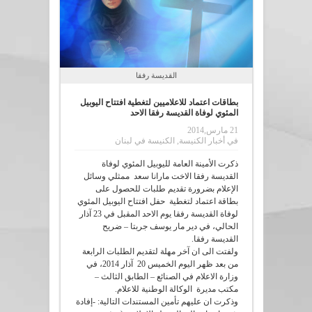
القديسة رفقا
بطاقات اعتماد للاعلاميين لتغطية افتتاح اليوبيل
المئوي لوفاة القديسة رفقا الاحد
21 مارس,2014
في
أخبار الكنيسة
,
الكنيسة في لبنان
ذكرت الأمينة العامة لليوبيل المئوي لوفاة
القديسة رفقا الاخت مارانا سعد ممثلي وسائل
الإعلام بضرورة تقديم طلبات للحصول على
بطاقة اعتماد لتغطية حفل افتتاح اليوبيل المئوي
لوفاة القديسة رفقا يوم الاحد المقبل في 23 آذار
الحالي، في دير مار يوسف جربتا – ضريح
القديسة رفقا.
ولفتت الى ان آخر مهلة لتقديم الطلبات الرابعة
من بعد ظهر اليوم الخميس 20 آذار 2014، في
وزارة الاعلام في الصنائع – الطابق الثالث –
مكتب مديرة الوكالة الوطنية للاعلام.
وذكرت ان عليهم تأمين المستندات التالية: -إفادة