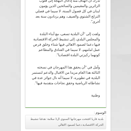
تدرك أن الهدف منه إدخال البهجة إلى قلوب
الزائرين والمقيمين والسائحين الذين يؤمون
لبنان في كل فصول السنة، لا سيما في فصلي
التزلج الشتوي والصيف، وهم يزدادون سنة بعد
أخرى”.
ولفت إلى “أن البلدية تسعى، مع أبناء البلدة
والمجلس البلدي، إلى تنشيط الحركة الاقتصادية
فيها دعما لصمود الاهالي فيها شتاء وخلق فرص
عمل امامهم، لا سيما في الفنادق والمطاعم
كونهما ركيزتي البلدة اقتصاديا”.
وأمل في “أن يحقق هذا المهرجان في نسخته
الثالثة هذا العام مزيدا من الاقبال والدعم لتستمر
البلدية في تطويره، لا سيما أنه نال جوائز عدة في
نشاطاته الرياضية وحقق نجاحات متقدمة فيها”.
وطنية
الوسوم :
بلدية فاريا افتتحت مهرجانها السنوي ال3 سلامة: هدفنا تنشيط
الحركة الاقتصادية دعما لصمود الاهالي