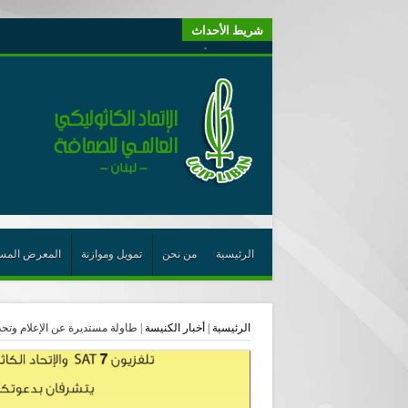
شريط الأحداث
“لبنانيون من أجل الكيان” (اتحاد اورا) : طرح رئيس الجمهو
“الوحدة في التعدّد: إعادة بناء الديمقراطيّة التوافقيّة في لبنا
يتبع في معنى الأعجوبة
ترشيح أسعد جوان لجائزة نوبل يعزّز تثبيت
احتفالات عيد القديس شربل تتواصل في بقاعكفرا…
رئيسة أوسيب لبنان تلتقي غبطة البطريرك وتطلع على نشاطا
الراعي: القديس شربل هو الزرع الجيد الذي أثمر في حقل ال
الأعجوبة في المسيحيّة: معنًى وحدًّا
الرئيسية
من نحن
تمويل وموازنة
المعرض المس
من يختصر الله يجعل الدين خطرًا
لقاء إعلامي لمكتب راعوية الشبيبة- بكركي
الرئيسية
|
أخبار الكنيسة
|
طاولة مستديرة عن الإعلام وتحدّيا
أيّ عيش مشترك نريد؟