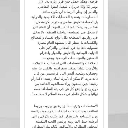
فرصة، وهكذا حصل حين قرر زيارة بلاد الأرز
يومي 12 و13 حزيران المقبل ليقول للقاصي
والداني إن وطن الرسالة لن يكون ساحة
للمساومات وتصفية الحسابات الاقليمية والدولية
بل “مساحة تعايش سلمي واحترام لكرامة كل
شخص وحريته”، كما لتأكيد المؤكد أن الفاتيكان
لا يتدخل في السياسة الداخلية الضيقة، ولا يدخل
في زواريبها الملطخة بكل أنواع الفساد والمصالح
والكيديات بل ينظر الى المشهد العام بنظرة
شمولية متعالية عن الصغائر، والتركيز على
الثوابت الوطنية والتعايش والحوار واحترام
الدستور والمؤسسات الرسمية ووضع حد
للخلافات والانقسامات التي لم تجلب الا الويلات
والأزمات للبلد الصغير بجغرافيته والكبير بتاريخه
وحضارته وشعبه. أليس البابا فرنسيس من قال
ذات مرة: “لا يمكن أن يُترك لبنان رهينة الأقدار أو
رهينة الذين يسعون وراء مصالحهم الخاصة من
دون رادع. وليضع كل مَن في يده السلطة نفسه
نهائياً وبشكل قاطع في خدمة السلام لا مصالحه”.
الاستعدادات وترتيبات الزيارة بين بيروت وروما
انطلقت بحيث شكلت لجنة لبنانية رسمية برئاسة
وزير السياحة وليد نصار، كما عيّنت بكركي راعي
أبرشية جبيل المارونية ورئيس اللجنة التنفيذية
لمجلس البطاركة والأساقفة الكاثوليك المطران