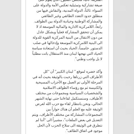
صيغة تشاركية وتمثيلية تعكس الأمة والدولة على
السواء. ثالثاً، الدولة المدنية، والنقاش فيها من
منطلق حدود التعدد الطائفي وغير الطائفي
والمشاركة الوطنية وحيادية الدولة بين الطوائف.
رابعاً، اللامركزية الادارية والمالية الموسعة اذ لا
يمكن أن تتحقق المشاركة فعلياً وبشكل عادل
من دون الانتقال من البنية المركزية القوية للدولة
الى البنية اللامركزية الموسعة وإدخالها في صلب
الدستور. خامساً، الحياد بحيث أن استعادة سياسة
الحياد التي نهجها لبنان منذ الاستقلال باتت مطلباً
لا بل واجب وطني”.
وأكد خضره لموقع ” لبنان الكبير” أن “كل
الأطراف التي زرناها رحبت بالوثيقة بحيث أنه في
المرحلة الأولى تم العمل مع الأحزاب المسيحية
والكنيسة ثم مع رؤساء الطوائف الاسلامية
والشخصيات السياسية ومجموعات من مختلف
الأطياف، وسنستكمل لقاءاتنا حتى نهاية الشهر
الحالي، ونحن بانتظار لقاء مع حزب الله لعرض
الوثيقة عليه مع العلم أن هناك حواراً بين
المجموعات المشاركة من مختلف الأطراف، ويتم
التعديل في بعض الملفات”، مشيراً الى “أننا لم
نتطرق في الوثيقة الى سلاح الحزب لأن الحل
موجود في اتفاق الطائف”.