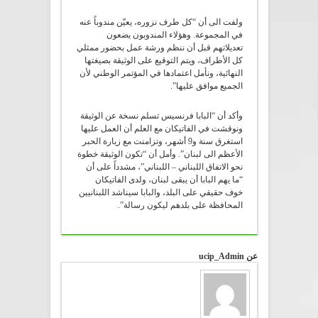
ولفت الى أن “كل طرف نزوره، يعيّن مندوباً عنه
في المجموعة. وهؤلاء المندوبون يضعون
تعديلاتهم قبل أن ننظم ورشة عمل بحضور ممثلي
كل الأطراف، ويتم التوقيع على الوثيقة بصيغتها
النهائية، ونأمل اعتمادها في المؤتمر الوطني لأن
الجميع موافق عليها”.
وأكد أن “البابا فرنسيس تسلم نسخة عن الوثيقة
ونوقشت في الفاتيكان مع العلم أن العمل عليها
استغرق سنة و9 أشهر، وتزامنت مع زيارة الحبر
الأعظم الى لبنان”. وأمل أن “تكون الوثيقة خطوة
نحو الاتفاق اللبناني – اللبناني”، مشدداً على أن
“ما يهم البابا أن يبقى لبنان، ولدى الفاتيكان
خوف حقيقي على البلد، والبابا سيناشد اللبنانيين
المحافظة على بلدهم ليكون رسالة”.
عن ucip_Admin