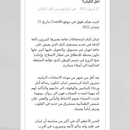
أجل الكيان؟
21 أبريل,2022
في
لبنانيون من أجل الكيان
كتبت هيام طوق في موقع Grandlb بتاريخ 21
نيسان 2022
لبنان أمام استحقاقات هامة يعتبرها كثيرون بالغة
الدقة في تحديد مستقبل البلد الذي يعيش على
حافة انهيار غير مسبوق، والتعويل عليها كبير علها
تكون محطة للانطلاق في قطار الاصلاح، وإعادة
ضخ الروح في جسم الوطن الذي حوّلته السلطة
الحاكمة الى أشلاء متناثرة.
بعد أقل من شهر من موعد الانتخابات النيابية،
سيزور البابا فرنسيس لبنان لتكون رسالة أمل
ورجاء للبنانيين والوقوف الى جانبهم والتأكيد لهم
أنه مهما اشتدت الصعاب فهي الى زوال، ومهما
تلبدت السماء بغيوم الاحباط واليأس والفقر، فإن
شمس الطمأنينة ستشرق من جديد في القلوب
وتزهر أياماً مضيئة.
الحبر الأعظم أكد في أكثر من مناسبة أن لبنان
في قلبه وأنه يتألم لألمه وسيزوره في أقرب