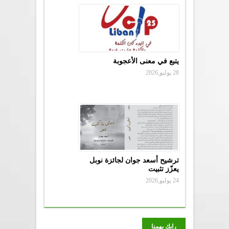
يتبع في معنى الأعجوبة
28 يوليو,2026
ترشيح أسعد جوان لجائزة نوبل
يعزّز تثبيت
24 يوليو,2026
رايك يهمنا