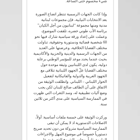
شيء محسوم حتى الساعة.
وإذا كانت الجهات الرسمية تنتظر اتضاح الصورة
بعد الانتخابات النيابية، فإن مجموعات لبنانية
مدنية ومنها مجموعة “لبنانيون من أجل الكيان”
برئاسة الأب طوني خضره، تلقفت الموضوع،
وعملت على إعداد ورقة سياسية شارك فيها نحو
60 شخصية قضائية ودستورية وحقوقية، تناولت
مختلف القضايا الخلافية، وعرضتها على العديد
من الجهات الرسمية والدينية والحزبية والأكاديمية
بحيث عندما يحدد موعد للمؤتمر الوطني برعاية
دولية، يكون لدى اللبنانيين وثيقة موحدة حول
مختلف القضايا علّ الجهود اللبنانية تتلاقى مع
الجهود العربية والدولية والفاتيكانية لتفعيل
الحوار اللبناني – اللبناني. وانطلقت الوثيقة من
الاتفاق على أن الطائف صالح للبنان لكن يجب
وضع آليات تطبيقية له، وسد الثغرات التي ظهرت
في الممارسة السياسية على مدى أكثر من ثلاثين
سنة.
وركزت الوثيقة على خمسة ملفات أساسية: أولاً،
الاصلاحات الدستورية اذ لا يمكن أن تبقى
الممارسة السياسية متروكة من دون تحديد صريح
دستورياً خصوصاً في موضوع المهل والاجراءات
الملزمة. ثانياً، مجلس الشيوخ الذي يقوم على