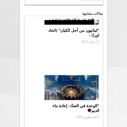
مقالات مشابهة
“لبنانيون من أجل الكيان” (اتحاد
اورا) :
24 يناير,2022
“الوحدة في التعدّد: إعادة بناء
الديم�
6 أغسطس,2026