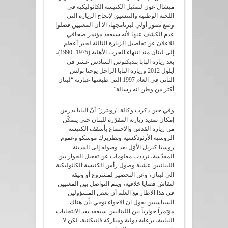
ميشال عون لتمثيل الكنيسة الكاثوليكية في
اللجنة الوطنية والتنسيق لإنجاح الزيارة التي
وضع تصور أولي لبرنامجها، الا أن المعنيين فضلوا
عدم الكشف عنها لأنه سيعقد مؤتمر صحافي
للاعلان عن تفاصيل الزيارة الثالثة لحبر أعظم
إلى لبنان منذ انتهاء الحرب الأهلية (1975- 1990)،
بعد زيارة البابا بنديكتوس السادس عشر في
أيلول 2012 وزيارة البابا الراحل يوحنا بولس
الثاني في العام 1997 التي طبعتها عبارته “لبنان
أكثر من وطن انه رسالة”.
وفي حين ذكرت وكالة “رويترز” أنّ البابا يدرس
إمكان تمديد زيارته المقرّرة للبنان حتى يتمكّن
من زيارة القدس والاجتماع بأسقف الكنيسة
الروسية الأرثوذكسية وبطريرك موسكو وعموم
روسيا كيريل الأوّل بعد وصوله إلى المدينة
المقدّسة، ترددت معلومات عن تفعيل الحوار بين
اللبنانيين عشية وصول رأس الكنيسة الكاثوليكية
الى لبنان، وعن التحضير لمشروع أو وثيقة
لنقاش قضايا خلافية، ويتم التواصل بين المعنيين
في هذا الاطار مع العلم أن بعض المسؤولين
السياسيين يقول ان الاجواء توحي بأن هناك
مؤتمراً حوارياً بين اللبنانيين سيعقد بعد الانتخابات
النيابية، برعاية دولية ومباركة فاتيكانية، لكن لا