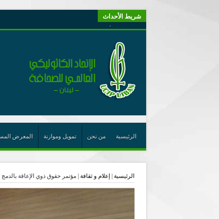
شريط الأحداث
“لبنانيون من أجل الكيان” (اتحاد اورا) : طرح رئيس الجمهو
“الوحدة في التعدّد: إعادة بناء الديمقراطيّة التوافقيّة في لبنا
يتبع في معنى الأعجوبة
ترشيح أسعد جوان لجائزة نوبل يعزّز تثبيت
احتفالات عيد القديس شربل تتواصل في بقاعكفرا…
رئيسة أوسيب لبنان تلتقي غبطة البطريرك وتطلع على نشاطا
الراعي: القديس شربل هو الزرع الجيد الذي أثمر في حقل ال
الأعجوبة في المسيحيّة: معنًى وحدًّا
الرئيسية
من نحن
تمويل وموازنة
المعرض المس
من يختصر الله يجعل الدين خطرًا
لقاء إعلامي لمكتب راعوية الشبيبة- بكركي
الرئيسية
|
إعلام و ثقافة
|
مؤتمر حقوق ذوي الإعاقة بالدمج 
أيّ عيش مشترك نريد؟