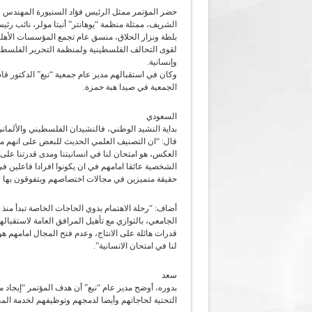
حضر المؤتمر ممثل الرئيس فؤاد السنيورة المهندس ط
الشريف، ممثلة منظمة “يوهانتر” أنيتا مولر، نائب رئ
بلطة ونزار الحلاق، منسق عام تجمع المؤسسات الأهلي
لقوى التحالف الفلسطينية ولمنظمة التحرير الفلسطي
وإنسانية.
وكان في استقبالهم مدير عام جمعية “نبع” الدكتور 
الجمعية في صيدا هبة حمزة.
السعودي
بداية النشيد الوطني، فالنشيدان الفلسطيني والألمان
قال: “ان التصنيف العلمي الحديث للبعض على انهم من 
العكس، هو امتحان لنا في انسانيتنا ومدى قدرتنا عل
الشخصية عائقا امامهم في ان يكونوا افرادا فاعلين ف
حقيقة متميزين في مجالات اختصاصهم ويتفوقون بها 
أضاف: “رحلة الاهتمام بذوي الحاجات الخاصة تبدأ منذ 
الجامعي، بالتوازي مع تأهيل المرافق العامة لاستقب
قدرات هائلة على الانتاج، وعدم فتح المجال امامهم ه
لنا في امتحان الانسانية”.
سعد
بدوره، أوضح مدير عام “نبع” أن هدف المؤتمر “إيجاد
التحتية لحاجاتهم وأيضا لدمجهم وتوظيفهم لخدمة المج