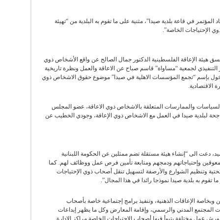
 المؤتمر في قاعة بلدية صيدا”، مثنية على ما تقوم به البلدية من “تهيئة
ي الإحتياجات الخاصة”.
ق هيئة الإعاقة الفلسطينية الدكتور جمال الصالح عن واقع الأشخاص ذوي
 التنفيذي لجمعية “مساواة” قاسم صباح عن الاعاقة والعمل ونظرة تاريخية
مخول بإسم “تجمع المؤسسات الاهلية في صيدا” موضوع حقوق الاشخاص ذوي
 الاقتصادية.
ن السياسات والممارسات المتعلقة بالاشخاص ذوي الاعاقة، عضو المجلس
جحة لبلدية صيدا في العمل مع الاشخاص ذوي الإعاقة، وجودي الخطيب عن
ميد، دعت الى “إنشاء هيئة مستقلة تضم ممثلين عن الحكومة اللبنانية
لمعوقين وإحتياجاتهم ودمجهم ومتابعة تأمين فرص عمل ووظائف لهم. كما
التحتية وتنظيم الشوارع والأرصفة لتسهيل تنقل أصحاب ذوي الإحتياجات
 تقوم به بلدية صيدا نموذجا رائدا في هذا المجال”.
بخاصة الإعاقات الذهنية، وتنفيذ برامج إجتماعية خاصة بأصحاب
 المجتمع المدني والرسمي، وإقامة المعارض وكل ما يظهر إبداعات
م ورش عمل مختلفة يتبوأ فيها أصحاب الإحتياجات الخاصة مراكز الإدارة