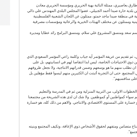
ارق بعاصيري، ممثلة النائبة بهية الحريري ومؤسسة الحريري معادن
يس بلدية حارة صيدا أحمد الجبيلي، عضوا المجلس البلدي المهندس علي دالي
ة في منطقة صيدا ماجد حمتو، ممثلون عن اللجان الشعبية الفلسطينية
نية وممثلون عن مختلف الهيئات الخيرية والرعائية ومؤسسات مصرفية
قاسم سعد ومنسق المشروع علي سلام، ومنسق البرامج رائد عطايا ومديرة
ي، ثم تقديم من عريفة المؤتمر آيه جياب وكلمة راعي المؤتمر السعودي الذي
ذوي الاحتياجات الخاصة، ليس ابدا انتقاصا لهم في انسانيتهم، بل على
ى ان نطلب منهم ما هو بوسعهم وضمن قدراتهم الانتاجية، ولا نجعل ظروفهم
ي المجتمع. حتى ان التجربة أثبتت ان الكثيرين منهم ليسوا فقط مؤهلين بل
على منافسيهم”.
الخطوات الاولى، من التربية المنزلية ومن ثم في المدرسة والتعليم
الهم سواء كمواطنين أو كموظفين. ولا شك ان لدى هذه الشريحة من مجتمعنا
و خسارة على المستوى الاقتصادي والانتاجي. والاهم من ذلك كله، هو خسارة
 مناخ متضامن ومتفهم لحقوق الأشخاص ذوي الإعاقة، وتكيف المجتمع وبنيته
تمع”.