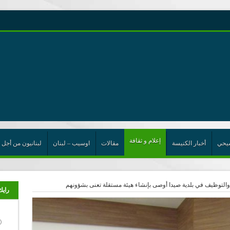
رية حول اللامركزية الموسعة شرط واجب للخروج من حالة الجمود
ن”
ت الإتحاد
رب
إعلام و ثقافة
يحي
أخبار الكنيسة
مقالات
اوسيب – لبنان
لبنانيون من أجل 
والتوظيف في بلدية صيدا أوصى بإنشاء هيئة مستقلة تعنى بشؤونهم
رايك