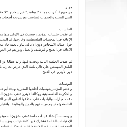
مولر
من جهتها، أعربت ممثلة “يوهانيتر” عن سعادتها “لانعقاد
البنى التحتية والخدمات لتتناسب مع شريحة أصحاب ذو
الجلسات
ثم عقدت جلسات المؤتمر، فتحدث في الاولى منها منس
الإعاقة في المخيمات الفلسطينية وخارجها، ثم المدير
حول عمالة الاشخاص ذوي الاعاقة. تناول بعده جان 
الاعاقة في الدمج والتوظيف والعمل ودورهم في الدورة
ثم عقدت الجلسة الثانية وتحدث فيها: رائد عطايا ع
البلدي المهندس علي دالي بلطة الذي عرض تجارب نا
دور الأونروا في الدمج.
التوصيات
واختتم المؤتمر بتوصيات أعلنتها المقررة بهيجة أبو ح
والحكومة الفلسطينية ووكالة الأونروا تعنى بشؤون ا
دعت الإدارات والبلديات على اختلافها لتطويع البنى 
الخاصة وتمكينهم من حقهم بالدمج والوظيفة، واعتبار ما
واوصت ب”إنشاء عيادات خاصة تعنى بشؤون المعوقين و
الإحتياجات الخاصة تشترك فيها كافة هيئات ومؤسسات
المعوقين الإنسانية والفكرية والإنتاجية، وكذلك تنظي