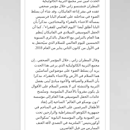
الحدث أمين سر مجمع التربية الكاثوليكية
المطران فنشنسو زاني خلال مؤتمر صحفي
عقده في مقر إذاعة الفاتيكان، وقد شاء أن يسلط
الضوء في مداخلته على اهتمام البابا فرنسيس
بمسألة الاعتناء بالفقراء والمحتاجين، مذكراً بأن
البابا أطلق أيضا “اليوم العالمي للفقراء”، كما أن
الحفل الموسيقي الميلادي في الفاتيكان يُنظم
هذا العام بالتزامن مع الاحتفال بالذكرى السنوية
الخمسين لليوم العالمي للسلام الذي سيُحتفل به
في الأول من كانون الثاني يناير من العام 2018.
وقال المطران زاني ـ خلال المؤتمر الصحفي ـ إن
مجمع التربية الكاثوليكية الذي يرعى هذا الحدث
يريد أن يسلط الضوء على موضوعَين أساسيّين
هما السلام في الأرض والاعتناء بالفقراء، مذكرا
بأن السلام والضيافة والأخوة مبادئ تُبنى بفضل
التربية والتنشئة كي لا يقتصر السلام على الأقوال
بل يكون مقروناً بالأعمال الملموسة. وستُمنح
عائدات الحفل الموسيقي هذا العام إلى مؤسسة
“دون بوسكو في العالم” الساعية إلى إنقاذ
الأطفال المرغمين على العمل في المناجم في
جمهورية الكونغو الديمقراطية والرازحين تحت
نير العبودية وإلى المؤسسة البابوية “سكولاس
أوكورينتيس” الملتزمة في التصدي لآفة العنف
الممارس من قبل القاصرين.