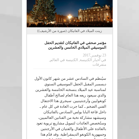
زينت الميلاد في الفاتيكان (صورة من الأرشيف))
مؤتمر صحفي في الفاتيكان لتقديم الحفل
الموسيقي الميلادي الخامس والعشرين
23 نوفمبر,2017
في
أخبار الكنيسة
,
الكنيسة في العالم
,
متفرقات
سيُنظم في السادس عشر من شهر كانون الأول
ديسمبر المقبل الحفل الموسيقي السنوي
لمناسبة عيد الميلاد بنسخته الخامسة والعشرين
والذي سيعود ريعه هذا العام لصالح أطفال
كونغوليين وأرجنتينيين. سيجري هذا الاحتفال
الفني الضخم ـ كما جرت العادة في كل عام ـ
داخل قاعة البابا بولس السادس بالفاتيكان
وسيشهد مشاركة نخبة من الفنانين العالميين،
وستُخصص العائدات لتمويل مشاريع تربوية تعود
بالفائدة على الأطفال والفتيان في الأرجنتين
وجمهورية الكونغو الديمقراطية. وقد قدّم هذا