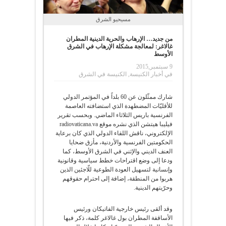
مسيحيو الشرق
من جديد… الإرهاب والحرية الدينية المطران
غالاغر: لمعالجة مشكلة الإرهاب في الشرق
الأوسط
9 سبتمبر,2015
في
أخبار الكنيسة
,
الكنيسة في الشرق
شارك ممثّلون عن 60 بلداً في المؤتمر الدولي
للأقليّات المضطهدة الذي استضافته العاصمة
الفرنسية باريس الثلاثاء الماضي. وبحسب تقرير
فيليبا هيتشن الذي نشره موقع radiovaticana.va
الإلكتروني، ناقش اللقاء الدولي الذي كان برعاية
الحكومتين الفرنسية والأردنية، مأزق ضحايا
العنف الديني والإثني في الشرق الأوسط، كما
ودعا إلى وضع اقتراحات خطط سياسية وقانونية
وإنسانية لتسهيل العودة الطوعية للّاجئين الذين
هربوا من المنطقة، إضافة إلى احترام حقوقهم
وحرّيتهم الدينية.
وقد ألقى رئيس خارجية الفاتيكان ورئيس
الأساقفة المطران بول غالاغر كلمة، ذكر فيها