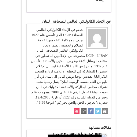
عن الاتحاد الكاثوليكي العالمي للصحافة - لبنان
عضو في الإتحاد الكاثوليكي العالمي
للصحافة UCIP الذي تأسس عام 1927
بهدف جمع كلمة الاعلاميين لخدمة
السلام والحقيقة . يضم الإتحاد
الكاثوليكي العالمي للصحافة - لبنان
UCIP – LIBAN مجموعة من الإعلاميين الناشطين في
مختلف الوسائل الإعلامية ومن الباحثين والأساتذة . تأسس
عام 1997 بمبادرة من اللجنة الأسقفية لوسائل الإعلام
استمرارا للمشاركة في التغطية الإعلامية لزيارة السعيد
الذكر البابا القديس يوحنا بولس الثاني الى لبنان في أيار
مايو من العام نفسه. "أوسيب لبنان" يعمل رسميا تحت
اشراف مجلس البطاركة والأساقفة الكاثوليك في لبنان
بموجب وثيقة تحمل الرقم 606 على 2000. وبموجب علم
وخبر من الدولة اللبنانية رقم 122/ أد، تاريخ 12/4/2006.
شعاره :" تعرفون الحق والحق يحرركم " (يوحنا 8:38 ).
مقالات مشابهة