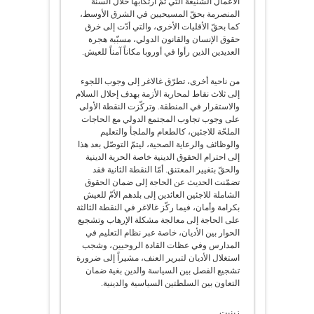
الأعمال الشنيعة التي تمّ ارتكابها خلال السنة
المنصرمة بحقّ المسيحيين في الشرق الأوسط،
كما بحقّ الأقليات الأخرى، والتي أدّت إلى خرق
حقوق الإنسان والقانون الدولي، مسبّبة هجرة
العديدين الذين رأوا في أوروبا مكاناً آمناً للعيش.
من ناحية أخرى، تطرّق غالاغر إلى وجوب اللجوء
إلى ثلاث نقاط لمحاربة الأزمة بهدف إحلال السلام
والاستقرار في المنطقة. وتركّزت النقطة الأولى
على وجوب تجاوب المجتمع الدولي مع الحاجات
الملحّة للاجئين، كالطعام والملجأ والتعليم
والوظائف والرعاية الصحية، ليتمّ التوصّل بعد هذا
إلى احترام الحقوق الدينية خاصة الحرية الدينية
والحقّ بتغيير المعتنق. أمّا النقطة الثانية فقد
تضمّنت الحديث عن الحاجة إلى ضمان الحقوق
الشاملة للاجئين العائدين إلى بلدهم الأمّ للعيش
بكرامة وأمان، فيما ركّز غالاغر في النقطة الثالثة
على الحاجة إلى معالجة مشكلة الإرهاب وتشجيع
الحوار بين الأديان، خاصة عبر نظام التعليم في
المدارس وفي عظات القادة الروحيين، وشجب
استغلال الأديان لتبرير العنف، مشيراً إلى ضرورة
تشجيع الفصل بين السياسة والدين بغية ضمان
التعاون بين السلطتين السياسية والدينية.
زينيت