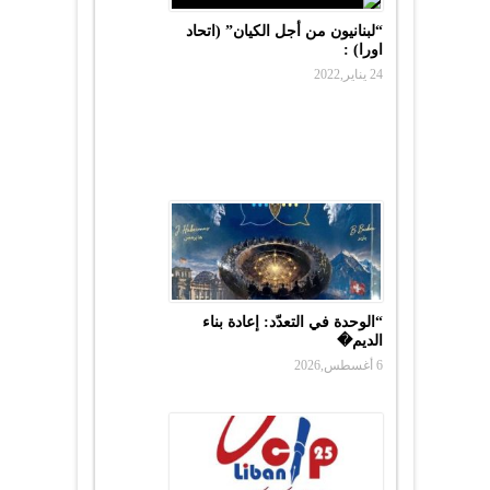
“لبنانيون من أجل الكيان” (اتحاد
اورا) :
24 يناير,2022
“الوحدة في التعدّد: إعادة بناء
الديم�
6 أغسطس,2026