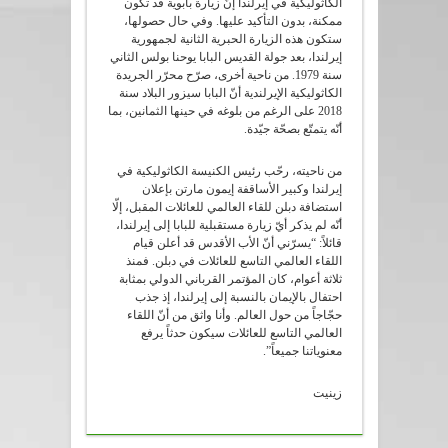
الكاثوليكية في إيرلندا إنّ زيارة بابوية قد تكون
ممكنة، بدون التأكيد عليها. وفي حال حصولها،
ستكون هذه الزيارة الحبرية الثانية لجمهورية
إيرلندا، بعد جولة القديس البابا يوحنا بولس الثاني
سنة 1979. من ناحية أخرى، صرّح محرّر الجريدة
الكاثوليكية الإيرلندية أنّ البابا سيزور البلاد سنة
2018 على الرغم من بلوغه في حينها الثمانين، بما
أنّه يتمتّع بصحّة جيّدة.
من ناحيته، رحّب رئيس الكنيسة الكاثوليكية في
إيرلندا وكبير الأساقفة إيمون مارتن بإعلان
استضافة دبلن للقاء العالمي للعائلات المقبل، إلّا
أنّه لم يذكر أيّ زيارة مستقبلية للبابا إلى إيرلندا،
قائلاً: “يسرّني أنّ الأب الأقدس قد أعلن قيام
اللقاء العالمي التاسع للعائلات في دبلن. فمنذ
ثلاثة أعوام، كان المؤتمر القرباني الدولي بمثابة
احتفال بالإيمان بالنسبة إلى إيرلندا، إذ جذب
حجّاجاً من حول العالم. وأنا واثق من أنّ اللقاء
العالمي التاسع للعائلات سيكون حدثاً يرفع
معنوياتنا جميعاً”.
زينيت