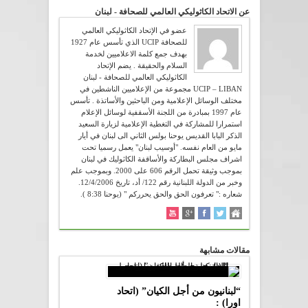
عن الاتحاد الكاثوليكي العالمي للصحافة - لبنان
عضو في الإتحاد الكاثوليكي العالمي
للصحافة UCIP الذي تأسس عام 1927
بهدف جمع كلمة الاعلاميين لخدمة
السلام والحقيقة . يضم الإتحاد
الكاثوليكي العالمي للصحافة - لبنان
UCIP – LIBAN مجموعة من الإعلاميين الناشطين في
مختلف الوسائل الإعلامية ومن الباحثين والأساتذة . تأسس
عام 1997 بمبادرة من اللجنة الأسقفية لوسائل الإعلام
استمرارا للمشاركة في التغطية الإعلامية لزيارة السعيد
الذكر البابا القديس يوحنا بولس الثاني الى لبنان في أيار
مايو من العام نفسه. "أوسيب لبنان" يعمل رسميا تحت
اشراف مجلس البطاركة والأساقفة الكاثوليك في لبنان
بموجب وثيقة تحمل الرقم 606 على 2000. وبموجب علم
وخبر من الدولة اللبنانية رقم 122/ أد، تاريخ 12/4/2006.
شعاره :" تعرفون الحق والحق يحرركم " (يوحنا 8:38 ).
مقالات مشابهة
“لبنانيون من أجل الكيان” (اتحاد
اورا) :