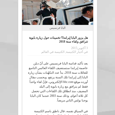
البابا فرنسيس
هل يزور البابا إيرلندا؟ تخمينات حول زيارة بابوية
تترافق ولقاء سنة 2018
3 أكتوبر,2015
في
أخبار الكنيسة
,
الكنيسة في العالم
بعد تأكيد قداسة البابا فرنسيس على أنّ دبلن
عاصمة إيرلندا ستستضيف اللقاء العالمي التاسع
للعائلات سنة 2018، بدأ عدد التكهّنات بشأن زيارة
البابا إلى إيرلندا تلك السنة يرتفع. وبحسب مقال
أورده موقع bbc.com الإلكتروني، فإنّ لقاء واحداً
فقط لم يترافق مع زيارة بابوية إلى البلد
المضيف، منذ انطلاق تلك اللقاءات التي تحصل
كل ثلاثة أعوام، وذلك سنة 2003 عندما كان البابا
يوحنا بولس الثاني مريضاً.
في السياق نفسه، قال ناطق باسم الكنيسة