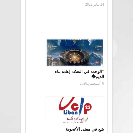
24 يناير,2022
“الوحدة في التعدّد: إعادة بناء
الديم�
6 أغسطس,2026
يتبع في معنى الأعجوبة