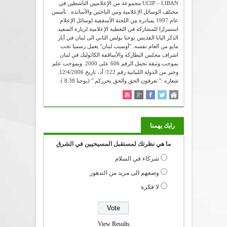
UCIP – LIBAN مجموعة من الإعلاميين الناشطين في
مختلف الوسائل الإعلامية ومن الباحثين والأساتذة . تأسس
عام 1997 بمبادرة من اللجنة الأسقفية لوسائل الإعلام
استمرارا للمشاركة في التغطية الإعلامية لزيارة السعيد
الذكر البابا القديس يوحنا بولس الثاني الى لبنان في أيار
مايو من العام نفسه. "أوسيب لبنان" يعمل رسميا تحت
اشراف مجلس البطاركة والأساقفة الكاثوليك في لبنان
بموجب وثيقة تحمل الرقم 606 على 2000. وبموجب علم
وخبر من الدولة اللبنانية رقم 122/ أد، تاريخ 12/4/2006.
شعاره :" تعرفون الحق والحق يحرركم " (يوحنا 8:38 ).
رايك يهمنا
ما هي نظرتك لمستقبل المسيحيين في الشرق
شركاء في السلام
وضعهم الى مزيد من التدهور
لا فكرة
View Results