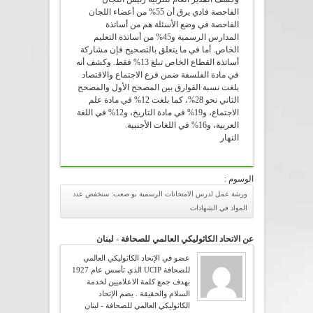
الفاحصة فادي يرق أن 55% من أعضاء اللجان
الفاحصة في وضع الأسئلة هم من أساتذة
المدارس الرسمية و45% من أساتذة التعليم
الخاص. أما في ما يتعلق بالتصحيح فإن مشاركة
أساتذة القطاع الخاص تبلغ 13% فقط. وكشف أنه
في مادة الفلسفة ضمن فرع الاجتماع والاقتصاد
بلغت نسبة الفوارق بين المصحح الأول والمصحح
الثاني نحو 28%، كما بلغت 12% في مادة علم
الاجتماع، و19% في مادة التاريخ، و12% في اللغة
العربية، و16% في اللغات الأجنبية.
النهار
الوسوم :
ورشة عمل لدرس الامتحانات الرسمية بو صعب: سنخفض عدد
المواد في الشهادات
عن الاتحاد الكاثوليكي العالمي للصحافة - لبنان
عضو في الإتحاد الكاثوليكي العالمي
للصحافة UCIP الذي تأسس عام 1927
بهدف جمع كلمة الاعلاميين لخدمة
السلام والحقيقة . يضم الإتحاد
الكاثوليكي العالمي للصحافة - لبنان