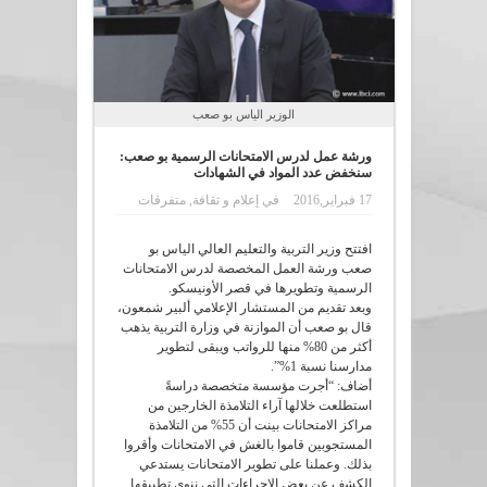
الوزير الياس بو صعب
ورشة عمل لدرس الامتحانات الرسمية بو صعب:
سنخفض عدد المواد في الشهادات
17 فبراير,2016
في
إعلام و ثقافة
,
متفرقات
افتتح وزير التربية والتعليم العالي الياس بو
صعب ورشة العمل المخصصة لدرس الامتحانات
الرسمية وتطويرها في قصر الأونيسكو.
وبعد تقديم من المستشار الإعلامي ألبير شمعون،
قال بو صعب أن الموازنة في وزارة التربية يذهب
أكثر من 80% منها للرواتب ويبقى لتطوير
مدارسنا نسبة 1%”.
أضاف: “أجرت مؤسسة متخصصة دراسةً
استطلعت خلالها آراء التلامذة الخارجين من
مراكز الامتحانات بينت أن 55% من التلامذة
المستجوبين قاموا بالغش في الامتحانات وأقروا
بذلك. وعملنا على تطوير الامتحانات يستدعي
الكشف عن بعض الإجراءات التي ننوي تطبيقها