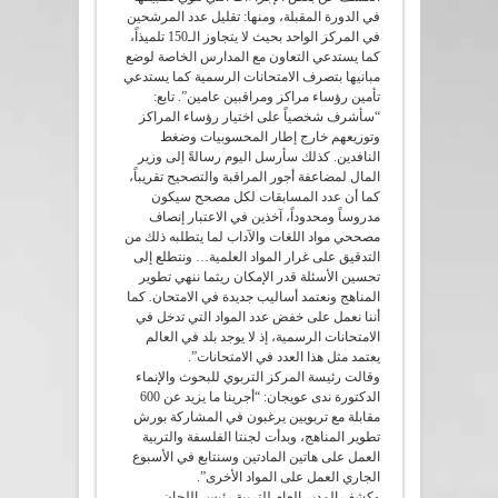
في الدورة المقبلة، ومنها: تقليل عدد المرشحين
في المركز الواحد بحيث لا يتجاوز الـ150 تلميذاً،
كما يستدعي التعاون مع المدارس الخاصة لوضع
مبانيها بتصرف الامتحانات الرسمية كما يستدعي
تأمين رؤساء مراكز ومراقبين عامين”. تابع:
“سأشرف شخصياً على اختيار رؤساء المراكز
وتوزيعهم خارج إطار المحسوبيات وضغط
النافدين. كذلك سأرسل اليوم رسالةً إلى وزير
المال لمضاعفة أجور المراقبة والتصحيح تقريباً،
كما أن عدد المسابقات لكل مصحح سيكون
مدروساً ومحدوداً، آخذين في الاعتبار إنصاف
مصححي مواد اللغات والآداب لما يتطلبه ذلك من
التدقيق على غرار المواد العلمية… ونتطلع إلى
تحسين الأسئلة قدر الإمكان ريثما ننهي تطوير
المناهج ونعتمد أساليب جديدة في الامتحان. كما
أننا نعمل على خفض عدد المواد التي تدخل في
الامتحانات الرسمية، إذ لا يوجد بلد في العالم
يعتمد مثل هذا العدد في الامتحانات”.
وقالت رئيسة المركز التربوي للبحوث والإنماء
الدكتورة ندى عويجان: “أجرينا ما يزيد عن 600
مقابلة مع تربويين يرغبون في المشاركة بورش
تطوير المناهج، وبدأت لجنتا الفلسفة والتربية
العمل على هاتين المادتين وسنتابع في الأسبوع
الجاري العمل على المواد الأخرى”.
وكشف المدير العام للتربية رئيس اللجان