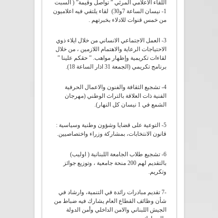
اللقاء الاعلامي المرئي ” تواصل وقيمة” ( السبت
1- نيسان الساعة 7و30) لقاء يلتقي فيه اعلاميون
من خمس قنوات للادلاء بخبرتهم .
3- العمل الاجتماعي الانساني من خلال ايلاء ذوي
الاحتياجات الرعاية والاهتمام اللازمين ، من خلال
لقاءات تكريمية وإظهار مواهب. ” حقكم علينا ”
برنامج تكريمي (الجمعة 31 اذار الساعة 18).
4- تشجيع الثقافة والفنون والاعمال الحرفية
الفنية ذات العلاقة بالتراث الوطني (مهرجان
الشمع في 1 نيسان كل النهار).
5- التوعية على قضايا وشؤون وطنية وسياسية :
قانون الانتخابات، بمشاركة وزراء واختصاصيين.
6- تشجيع طلاب الجامعة اللبنانية ( اوليب)
بالتقديم لهم 200 منحة جامعية ، وتوزيع جوائز
وتكريم.
-7 تقديم مبادرات رائدة في التنمية، وارشاد في
شأن وظائف القطاع العام يشارك فيه ضباط من
الجيش اللبناني والامن الداخلي وأمن الدولة