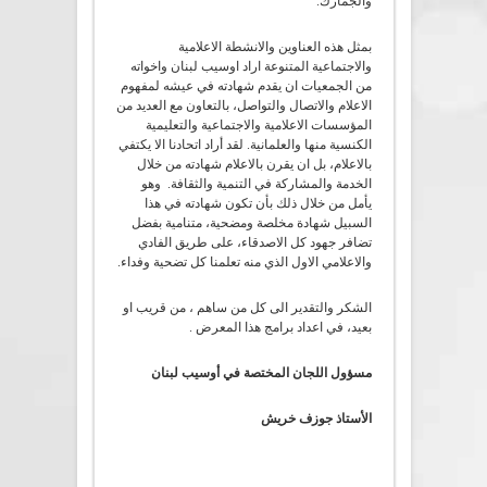
والجمارك.
بمثل هذه العناوين والانشطة الاعلامية
والاجتماعية المتنوعة اراد اوسيب لبنان واخواته
من الجمعيات ان يقدم شهادته في عيشه لمفهوم
الاعلام والاتصال والتواصل، بالتعاون مع العديد من
المؤسسات الاعلامية والاجتماعية والتعليمية
الكنسية منها والعلمانية. لقد أراد اتحادنا الا يكتفي
بالاعلام، بل ان يقرن بالاعلام شهادته من خلال
الخدمة والمشاركة في التنمية والثقافة. وهو
يأمل من خلال ذلك بأن تكون شهادته في هذا
السبيل شهادة مخلصة ومضحية، متنامية بفضل
تضافر جهود كل الاصدقاء، على طريق الفادي
والاعلامي الاول الذي منه تعلمنا كل تضحية وفداء.
الشكر والتقدير الى كل من ساهم ، من قريب او
بعيد، في اعداد برامج هذا المعرض .
مسؤول اللجان المختصة في أوسيب لبنان
الأستاذ جوزف خريش