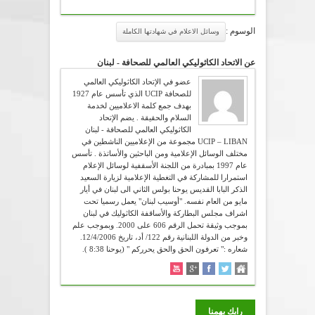
الوسوم :
وسائل الاعلام في شهادتها الكاملة
عن الاتحاد الكاثوليكي العالمي للصحافة - لبنان
عضو في الإتحاد الكاثوليكي العالمي
للصحافة UCIP الذي تأسس عام 1927
بهدف جمع كلمة الاعلاميين لخدمة
السلام والحقيقة . يضم الإتحاد
الكاثوليكي العالمي للصحافة - لبنان
UCIP – LIBAN مجموعة من الإعلاميين الناشطين في
مختلف الوسائل الإعلامية ومن الباحثين والأساتذة . تأسس
عام 1997 بمبادرة من اللجنة الأسقفية لوسائل الإعلام
استمرارا للمشاركة في التغطية الإعلامية لزيارة السعيد
الذكر البابا القديس يوحنا بولس الثاني الى لبنان في أيار
مايو من العام نفسه. "أوسيب لبنان" يعمل رسميا تحت
اشراف مجلس البطاركة والأساقفة الكاثوليك في لبنان
بموجب وثيقة تحمل الرقم 606 على 2000. وبموجب علم
وخبر من الدولة اللبنانية رقم 122/ أد، تاريخ 12/4/2006.
شعاره :" تعرفون الحق والحق يحرركم " (يوحنا 8:38 ).
رايك يهمنا