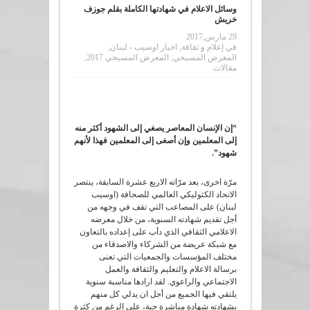
وسائل الاعلام في شهادتها الكاملة بقلم جوزف
خريش
29 مارس,2017
في
إعلام و ثقافة
,
اخبار اوسيب - لبنان
,
المعرض المسيحي
,
المعرض المسيحي 2017
,
مقالات
“إن الإنسان المعاصر يصغي إلى الشهود أكثر منه
إلى المعلمين وإن أصغى إلى المعلمين فهذا لأنهم
شهود”.
مرّة اخرى، بعد مرّاته الاربع عشرة السابقة، ينتصر
الاتحاد الكثوليكي العالمي للصحافة (اوسيب
لبنان) على المصاعب التي تقف في وجهه من
أجل تقديم شهادته السنوية، من خلال معرضه
الاعلامي الثقافي الذي دأب على إعداده بالتعاون
مع شبكة عريضة من الشركاء والاصدقاء من
مختلف المؤسسات والجمعيات التي تعنى
برسالة الاعلام والتعليم والثقافة والعمل
الاجتماعي والراعوي. لقد ارادها مناسبة سنوية
يلتقي فيها الجميع من أجل ان يدلي كل منهم
بشهادته شهادة مباشرة حية، على الرغم من كثرة