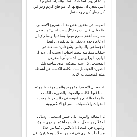
بانتظار يوم “استعادة الثقة” والحياة الطبيعية
التي ينبغي ان يتمتع بها كل مواطن كريم وحر في
كل وطن كريم ومستقل.
اسهاما في تحقيق بعض هذا المشروع الانساني
والوطني كان مشروع “أوسيب لبنان” من خلال
ممارسة اعلام ملتزم مهنيا ومناقبيا. ولما رأى ان
الاعلام وحده لا يكفي ما لم يقترن بالفعل
الاجتماعي والميداني وسّع دائرة نشاطه في
حلقات متكاملة لتضم اخوات اوسيب أي: لابورا،
اوليب، اورا يونيون. لذلك يأتي المعرض
المسيحي كل سنة لتنعكس فوق ساحته تلك
الصورة الحية، بل تلك الكلمة الكاملة عن أنشطة
هذه المؤسسات الاربع:
1- وسائل الاعلام المقروءة والمسموعة والمرئية
، بما فيها الكلمة والصوت والصورة ، الكتاب
والمجلة ،الفيلم والموسيقى ، الشعر والمسرح ،
الندوات والامسيات ، المواقع الالكترونية .
2- الثقافة والتربية على حسن استعمال وسائل
الاعلام من خلال لقاءات مع اعلاميين ذوي خبرة
وشهرة في المجال الاعلامي ، كما من خلال
مسابقات يتبارى في تقديمها طلاب ومبتدئون .في