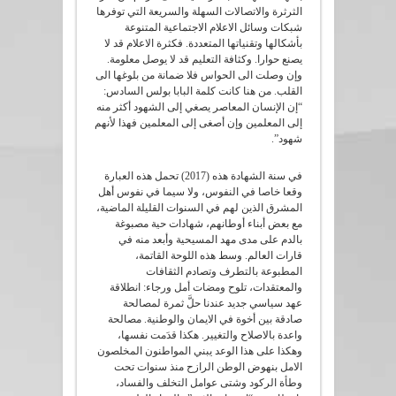
الثرثرة والاتصالات السهلة والسريعة التي توفرها
شبكات وسائل الاعلام الاجتماعية المتنوعة
بأشكالها وتقنياتها المتعددة. فكثرة الاعلام قد لا
يصنع حوارا. وكثافة التعليم قد لا يوصل معلومة.
وإن وصلت الى الحواس فلا ضمانة من بلوغها الى
القلب. من هنا كانت كلمة البابا بولس السادس:
“إن الإنسان المعاصر يصغي إلى الشهود أكثر منه
إلى المعلمين وإن أصغى إلى المعلمين فهذا لأنهم
شهود”.
في سنة الشهادة هذه (2017) تحمل هذه العبارة
وقعا خاصا في النفوس، ولا سيما في نفوس أهل
المشرق الذين لهم في السنوات القليلة الماضية،
مع بعض أبناء أوطانهم، شهادات حية مصبوغة
بالدم على مدى مهد المسيحية وأبعد منه في
قارات العالم. وسط هذه اللوحة القاتمة،
المطبوعة بالتطرف وتصادم الثقافات
والمعتقدات، تلوح ومضات أمل ورجاء: انطلاقة
عهد سياسي جديد عندنا حلَّ ثمرة لمصالحة
صادقة بين أخوة في الايمان والوطنية. مصالحة
واعدة بالاصلاح والتغيير. هكذا قدَمت نفسها،
وهكذا على هذا الوعد يبني المواطنون المخلصون
الامل بنهوض الوطن الرازح منذ سنوات تحت
وطأة الركود وشتى عوامل التخلف والفساد،