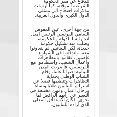
للدفاع عن مقر الحكومة
الشرعية الموقتة، كما أرسلت
مذكرات احتجاج الى ممثلي
الدول الكبرى والدول العربية.
من جهة أخرى، عين المفوض
السامي الفرنسي الرئيس اميل
ادة رئيسا للدولة وللحكومة،
وطلب منه تشكيل حكومة
جديدة، لكن اللبنانيين لم يتعاونوا
معه، واندفعوا في الشوارع
غاضبين، فقاموا بالتظاهرات
وأعمال الشغب، واصطدموا مع
الفرنسيين، فأضربت المدن
اللبنانية إضرابا عاما، وقام
الشباب الوطني بحماية
التظاهرات وتنظيمها فضلا عن
اشتراك اللبنانيين طلابا ونساء
ورجال أعمال ومهن مختلفة في
التعبير عن رأيهم الرافض لما
يجري، فكان الاستقلال الفعلي
الذي أراده اللبنانيون.