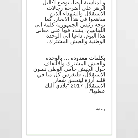
وللمناسبة ايضا، توضع أكاليل
الزهر على أضرحة رجالات
الاستقلال والشهداء الذين
ساهموا في هذا الانجاز. كما
يوجه رئيس الجمهورية كلمة الى
اللبنانيين، يشدد فيها على معاني
هذا اليوم، داعيا الى الوحدة
الوطنية والعيش المشترك.
بكلمات معدودة … بالوحدة
والعيش المشترك والالتفاف
حول الجيش حامي الوطن نصون
الاستقلال، فليغرس كل منا في
قلبه أرزة ليتحقق شعار
الاستقلال 2017 “بلادي ألبك
عطيها”.
وطنية