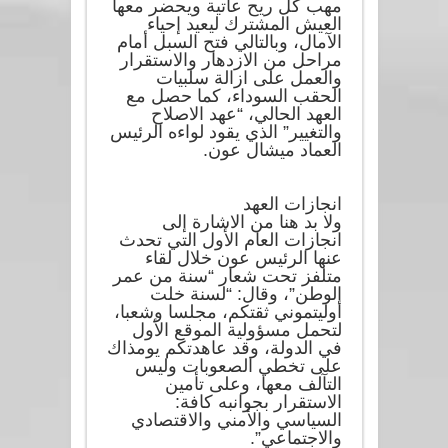
مهب كل ريح عاتية ويحضر معها
العيش المشترك ليعيد إحياء
الآمال، وبالتالي فتح السبل أمام
مراحل من الازدهار والاستقرار
والعمل على ازالة سلبيات
الحقب السوداء، كما حصل مع
العهد الحالي، “عهد الاصلاح
والتغيير” الذي يقود لواءه الرئيس
العماد ميشال عون.
انجازات العهد
ولا بد هنا من الاشارة إلى
انجازات العام الأول التي تحدث
عنها الرئيس عون خلال لقاء
متلفز تحت شعار “سنة من عمر
الوطن”، وقال: “لسنة خلت
أوليتموني ثقتكم، مجلسا وشعبا،
لتحمل مسؤولية الموقع الأول
في الدولة، وقد عاهدتكم يومذاك
على تخطي الصعوبات وليس
التآلف معها، وعلى تأمين
الاستقرار بجوانبه كافة:
السياسي والأمني والاقتصادي
والاجتماعي”.