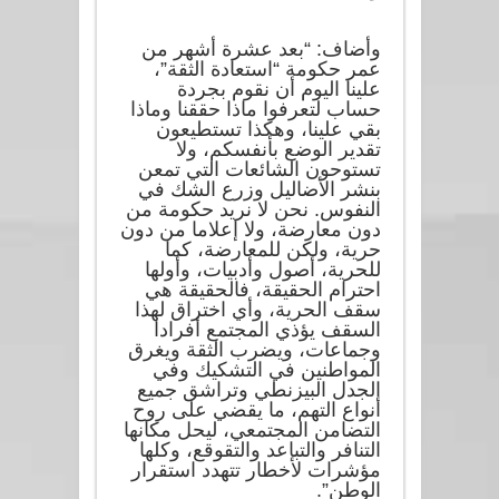
وأضاف: “بعد عشرة أشهر من
عمر حكومة “استعادة الثقة”،
علينا اليوم أن نقوم بجردة
حساب لتعرفوا ماذا حققنا وماذا
بقي علينا، وهكذا تستطيعون
تقدير الوضع بأنفسكم، ولا
تستوحون الشائعات التي تمعن
بنشر الأضاليل وزرع الشك في
النفوس. نحن لا نريد حكومة من
دون معارضة، ولا إعلاما من دون
حرية، ولكن للمعارضة، كما
للحرية، أصول وأدبيات، وأولها
احترام الحقيقة، فالحقيقة هي
سقف الحرية، وأي اختراق لهذا
السقف يؤذي المجتمع أفرادا
وجماعات، ويضرب الثقة ويغرق
المواطنين في التشكيك وفي
الجدل البيزنطي وتراشق جميع
أنواع التهم، ما يقضي على روح
التضامن المجتمعي، ليحل مكانها
التنافر والتباعد والتقوقع، وكلها
مؤشرات لأخطار تتهدد استقرار
الوطن”.