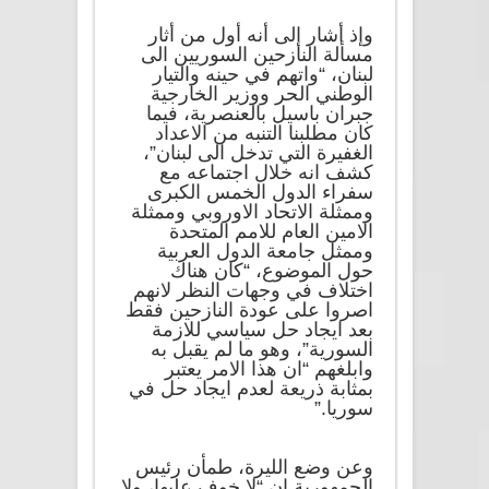
وإذ أشار إلى أنه أول من أثار
مسألة النازحين السوريين الى
لبنان، “واتهم في حينه والتيار
الوطني الحر ووزير الخارجية
جبران باسيل بالعنصرية، فيما
كان مطلبنا التنبه من الاعداد
الغفيرة التي تدخل الى لبنان”،
كشف انه خلال اجتماعه مع
سفراء الدول الخمس الكبرى
وممثلة الاتحاد الاوروبي وممثلة
الامين العام للامم المتحدة
وممثل جامعة الدول العربية
حول الموضوع، “كان هناك
اختلاف في وجهات النظر لانهم
اصروا على عودة النازحين فقط
بعد ايجاد حل سياسي للازمة
السورية”، وهو ما لم يقبل به
وابلغهم “ان هذا الامر يعتبر
بمثابة ذريعة لعدم ايجاد حل في
سوريا.”
وعن وضع الليرة، طمأن رئيس
الجمهورية ان “لا خوف عليها، ولا