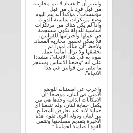
واعتبر أن “الفساد لا تتم محاربته
من قبل فرد بل من قبل
مؤسسات”، مؤكدا انه يتم اليوم
وضع مرتكزات ساسية للدولة.
واذا لم يكن هناك من مرتكزات
اساسية للدولة تكون منسجمة
في عملها واحترامها للقوانين،
فلا يمكن تحقيق محاربة الفساد.
ولاحظ “ان هناك امورا تم
تحقيقها ولا يزال امامنا عمل
نقوم به في هذا الاتجاه”، مشددا
على انه “وضعنا الاساس وسننجز
ما تبقى من قوانين في هذا
الاتجاه”.
واعرب عن اطمئنانه للوضع
الامني في لبنان، موضحا “ان
الامكانات الذاتية وحدها هي من
يكفل حماية لبنان، ولم تنفعنا اي
حماية لانه عند تعارض المصالح
بين لبنان ودولة اقوى تقوم هذه
الأخيرة بتقديم مصلحتها وتنتفي
القوة الضامنة لحمايتنا.”