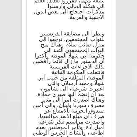
سبعة منهم، فقرروا تعديل العلم
الى شكله الحالي وأرسلوا
مذكرات احتجاج الى بعض الدول
الاجنبية والعربية.
ونظرا الى مضايقة الفرنسيين
للنواب المجتمعين، توجهوا الى
منزل صائب سلام وهناك منح
النواب المجتمعون الثقة الى
حكومة أبي شهلا الموقتة وأكدوا
أن الدستور ما زال قائما رافضين
بذلك الاجراءات الفرنسية
فانتقلت الحكومة الثنائية
الموقتة، المؤلفة من حبيب أبي
شهلا ومجيد أرسلان والتي
اعتبرت شرعية، الى بشامون،
بعد ان انضم اليها صبري حمادة.
وهناك أصدرت أمرا الى مدير
مصرف سوريا ولبنان، والى أمين
صندوق الخزينة بالامتناع عن
صرف أي مبلغ الابعد موافقتها،
وأصدرت مراسيم تنكر شرعية
اميل ادة، وتأمر الموظفين بعدم
اطاعته، وأنشأت الحرس الوطني