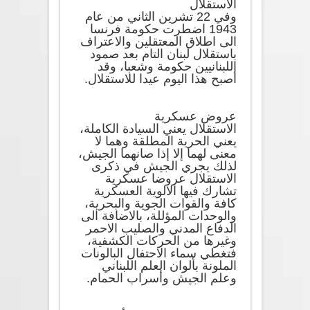
الاستقلال
وفي 22 تشرين الثاني من عام
1943 اضطرت حكومة فرنسا
الى اطلاق المعتقلين والاعتراف
باستقلال لبنان التام بعد صمود
اللبنانيين حكومة وشعبا، وقد
أصبح هذا اليوم عيدا للاستقلال.
عروض عسكرية
الاستقلال يعني السيادة الكاملة،
يعني الحرية المطلقة وهما لا
معنى لهما إلا إذا صانهما الجيش،
لذلك يجري الجيش في ذكرى
الاستقلال عروضا عسكرية
تشارك فيها الالوية العسكرية
كافة والقوات الجوية والبحرية،
والوحدات المؤللة، بالاضافة الى
الدفاع المدني والصليب الاحمر
وغيرها من الحركات الكشفية،
فتغطي سماء الاحتفال البالونات
الملونة بألوان العلم اللبناني
وعلم الجيش وأسراب الحمام.