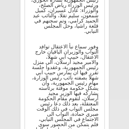
رئيس الجمهورية بشارة الخوري،
ورئيس الوزراء رياض الصلح،
والوزراء: عادل عسيران، كميل
شمعون، سليم تقلا، والنائب عبد
الحميد كرامي، وتم سجنهم في
قلعة راشيا، وحل المجلس
النيابي.
وفور سماع نبأ الاعتقال توافد
النواب والوزيران الباقيان خارج
الاعتقال، حبيب ابي شهلا،
والامير مجيد أرسلان، الى منزل
رئيس الجمهورية، وعقدوا جلسة
تقرر فيها ان يمارس حبيب ابي
شهلا بصفته نائب رئيس الوزارة،
مهام رئيس الجمهورية، وأن
يشكل حكومة موقتة برئاسته
يشاركه فيها الوزير مجيد
أرسلان، لتقوم مقام الحكومة
المعتقلة، بعد ذلك دعا رئيس
مجلس النواب في ذلك الوقت
صبري حمادة، النواب الى
الاجتماع في المجلس النيابي،
فلم يتمكن من الحضور سوى