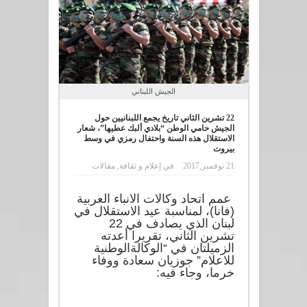
الجيش اللبناني
22 تشرين الثاني تاريخ يجمع اللبنانيين حول
الجيش حامي الوطن “بلادي ألبك عطيها”، شعار
الاستقلال هذه السنة واحتفال رمزي في وسط
بيروت
21 نوفمبر,2017
في
إعلام و ثقافة
,
مقالات
عمم اتحاد وكالات الانباء العربية
(فانا)، لمناسبة عيد الاستقلال في
لبنان الذي يصادف في 22
تشرين الثاني، تقريرا أعدته
الزميلتان في “الوكالةالوطنية
للاعلام” جوزيان سعادة ووفاء
خرما، وجاء فيه: