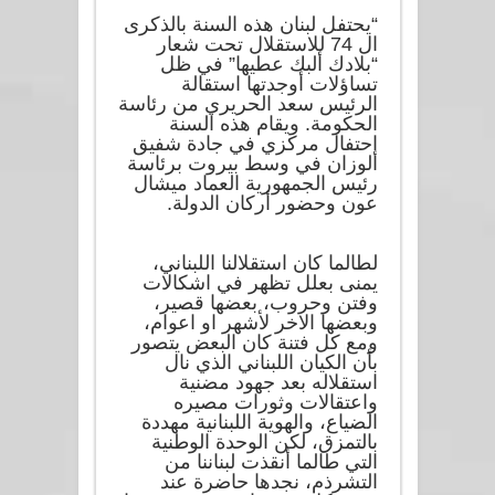
“يحتفل لبنان هذه السنة بالذكرى
ال 74 للاستقلال تحت شعار
“بلادك ألبك عطيها” في ظل
تساؤلات أوجدتها استقالة
الرئيس سعد الحريري من رئاسة
الحكومة. ويقام هذه السنة
إحتفال مركزي في جادة شفيق
الوزان في وسط بيروت برئاسة
رئيس الجمهورية العماد ميشال
عون وحضور أركان الدولة.
لطالما كان استقلالنا اللبناني،
يمنى بعلل تظهر في اشكالات
وفتن وحروب، بعضها قصير،
وبعضها الاخر لأشهر او اعوام،
ومع كل فتنة كان البعض يتصور
بأن الكيان اللبناني الذي نال
استقلاله بعد جهود مضنية
واعتقالات وثورات مصيره
الضياع، والهوية اللبنانية مهددة
بالتمزق، لكن الوحدة الوطنية
التي طالما أنقذت لبناننا من
التشرذم، نجدها حاضرة عند