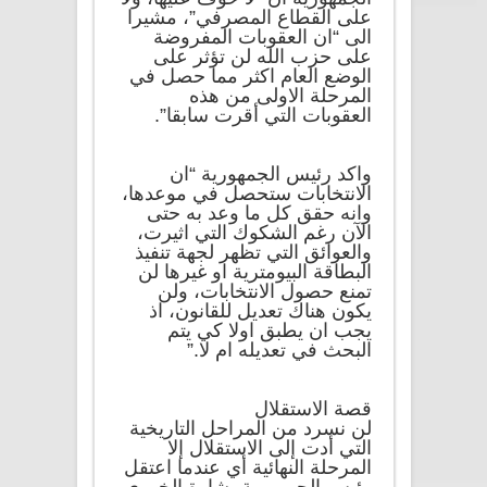
على القطاع المصرفي”، مشيرا
الى “ان العقوبات المفروضة
على حزب الله لن تؤثر على
الوضع العام اكثر مما حصل في
المرحلة الاولى من هذه
العقوبات التي أقرت سابقا”.
واكد رئيس الجمهورية “ان
الانتخابات ستحصل في موعدها،
وانه حقق كل ما وعد به حتى
الآن رغم الشكوك التي اثيرت،
والعوائق التي تظهر لجهة تنفيذ
البطاقة البيومترية او غيرها لن
تمنع حصول الانتخابات، ولن
يكون هناك تعديل للقانون، اذ
يجب ان يطبق اولا كي يتم
البحث في تعديله ام لا.”
قصة الاستقلال
لن نسرد من المراحل التاريخية
التي أدت إلى الاستقلال إلا
المرحلة النهائية أي عندما اعتقل