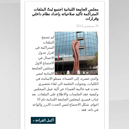
مجلس الجامعة اللبنانية اجتمع لبتّ الملفات
المتراكمة تأكيد صلاحياته بإعداد نظام داخلي
وقرارات
26 سبتمبر,2014
لم تسمح
الملفات
المتراكمة في
اقرار جدول
الاعمال في
الاجتماع الاول
لمجلس الجامعة
اللبنانية امس
والذي حضره، إلى العمداء، ممثلو الاساتذة في
الكليات، وتحولت الجلسة الى لقاء تحضيري
تحدث فيه غالبية العمداء عن آلية عمل المجلس
وكيفية عقد الجلسات والاطلاع على الملفات. بعد
غياب قسري لمجلس الجامعة اللبنانية دام 10
اعوام، شكل الاجتماع امس الحدث الابرز والواعد
في ذاته. فقد ...
أكمل القراءة »