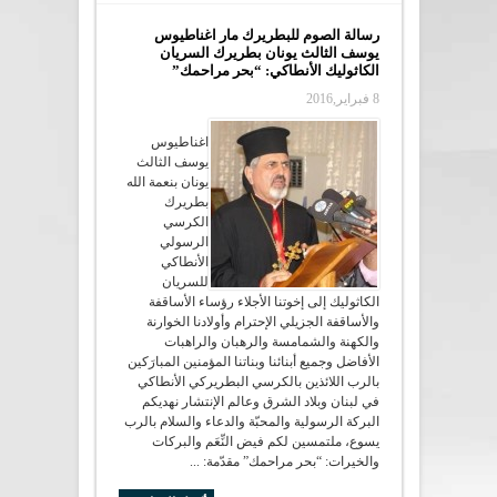
رسالة الصوم للبطريرك مار اغناطيوس
يوسف الثالث يونان بطريرك السريان
الكاثوليك الأنطاكي: “بحر مراحمك”
8 فبراير,2016
اغناطيوس
يوسف الثالث
يونان بنعمة الله
بطريرك
الكرسي
الرسولي
الأنطاكي
للسريان
الكاثوليك إلى إخوتنا الأجلاء رؤساء الأساقفة
والأساقفة الجزيلي الإحترام وأولادنا الخوارنة
والكهنة والشمامسة والرهبان والراهبات
الأفاضل وجميع أبنائنا وبناتنا المؤمنين المبارَكين
بالرب اللائذين بالكرسي البطريركي الأنطاكي
في لبنان وبلاد الشرق وعالم الإنتشار نهديكم
البركة الرسولية والمحبّة والدعاء والسلام بالرب
يسوع، ملتمسين لكم فيض النِّعَم والبركات
والخيرات: “بحر مراحمك” مقدّمة: ...