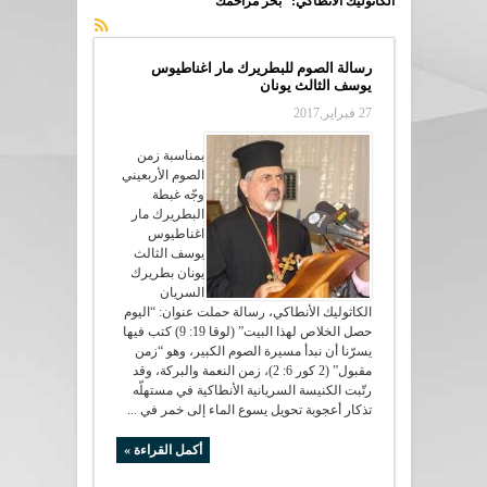
الكاثوليك الأنطاكي: “بحر مراحمك”
رسالة الصوم للبطريرك مار اغناطيوس
يوسف الثالث يونان
27 فبراير,2017
بمناسبة زمن
الصوم الأربعيني
وجّه غبطة
البطريرك مار
اغناطيوس
يوسف الثالث
يونان بطريرك
السريان
الكاثوليك الأنطاكي، رسالة حملت عنوان: “اليوم
حصل الخلاص لهذا البيت” (لوقا 19: 9) كتب فيها
يسرّنا أن نبدأ مسيرة الصوم الكبير، وهو “زمن
مقبول” (2 كور 6: 2)، زمن النعمة والبركة، وقد
رتّبت الكنيسة السريانية الأنطاكية في مستهلّه
تذكار أعجوبة تحويل يسوع الماء إلى خمر في ...
أكمل القراءة »