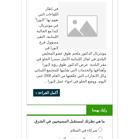
في إطار
اللقاءات التي
تقوم بها “لابورا”
في مونتريال-
كندا مع الجالية
اللبنانية، التقى
مسؤول فرع
لابورا في
مونتريال الدكتور ملحم طوق عضو المجلس
البلدي في لفال اللبنانية الأصل سندرا الحلو في
مقر البلدية. عرض الدكتور طوق رؤية لابورا
وأهدافها والخدمات التي تقدّمها للمجتمع اللبناني
وكل الانجازات التي حقّقتها من العام 2008 حتى
اليوم، ووضع الحلو في اجواء عمل لابورا ...
أكمل القراءة »
رايك يهمنا
ما هي نظرتك لمستقبل المسيحيين في الشرق
شركاء في السلام
وضعهم الى مزيد من التدهور