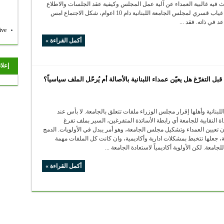
 فيه غالبية العمداء عن آلية عمل المجلس وكيفية عقد الجلسات والاطلاع
على الملفات. بعد غياب قسري لمجلس الجامعة اللبنانية دام 10 اعوام، شكل الاجتماع امس
عد في ذاته. فقد ...
ive
أكمل القراءة »
إعلا
 التفرّغ هل يعيّن عمداء اللبنانية بالأصالة أم يُرحّل الملف سياسياً؟
لبنانية وأهلها إقرار مجلس الوزراء ملفات تتعلق بالجامعة. لا بأس عند
اة النقابية للجامعة أي رابطة الأساتذة المتفرغين، السير بملف تفرغ
 تعيين العمداء وتشكيل مجلس الجامعة، وهو أمر يبدل في الأولويات. الدمج
، جعلها تتخبط بمشكلات ادارية وأكاديمية، وان كانت كل الملفات مهمة
عة. لكن الأولوية أكاديمياً لاستعادة الجامعة ...
أكمل القراءة »