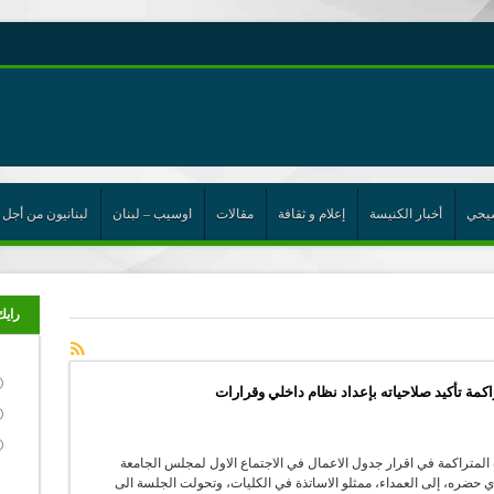
رية حول اللامركزية الموسعة شرط واجب للخروج من حالة الجمود
ن”
يحي
أخبار الكنيسة
إعلام و ثقافة
مقالات
اوسيب – لبنان
لبنانيون من أجل 
ت الإتحاد
رب
رايك
راكمة تأكيد صلاحياته بإعداد نظام داخلي وقرارات
المتراكمة في اقرار جدول الاعمال في الاجتماع الاول لمجلس الجامعة
ذي حضره، إلى العمداء، ممثلو الاساتذة في الكليات، وتحولت الجلسة الى