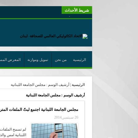
شريط الأحداث
“لبنانيون من أجل الكيان” (اتحاد اورا) : طرح رئيس الجمهو
“الوحدة في التعدّد: إعادة بناء الديمقراطيّة التوافقيّة في لبنا
يتبع في معنى الأعجوبة
ترشيح أسعد جوان لجائزة نوبل يعزّز تثبيت
احتفالات عيد القديس شربل تتواصل في بقاعكفرا…
الرئيسية
من نحن
تمويل وموازنة
المعرض المس
رئيسة أوسيب لبنان تلتقي غبطة البطريرك وتطلع على نشاطا
الراعي: القديس شربل هو الزرع الجيد الذي أثمر في حقل ال
الرئيسية
|
أرشيف الوسم : مجلس الجامعة اللبنانية
الأعجوبة في المسيحيّة: معنًى وحدًّا
من يختصر الله يجعل الدين خطرًا
أرشيف الوسم :
مجلس الجامعة اللبنانية
لقاء إعلامي لمكتب راعوية الشبيبة- بكركي
مجلس الجامعة اللبنانية اجتمع لبتّ الملفات المت
أيّ عيش مشترك نريد؟
26 سبتمبر,2014
لم تسمح الملفات 
اللبنانية امس وال