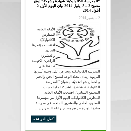
“المدرسة الكاثوليكية: شهادة وشركة” ذوق
مصبح 2 – 3 ايلول 2014 بيان اليوم الأول 2
أيلول 2014
2 سبتمبر,2014
الأمانة العامة
للمدارس
الكاثوليكيّة
افتتحت مؤتمرها
الحادي
والعشرون
الراعي: الكنيسة
تحافظ على
المدرسة الكاثوليكية وتحرص على وحدة أسرتها
التربوية زيدان: نجدّد الوعد ليصبح الحق والخير
والجمال شهادة حيّة بعنوان “المدرسة
الكاثوليكية، شاهدة للشركة تجاه تحديات
المجتمع اللبناني”، افتتحت الأمانة العامة
للمدارس الكاثوليكية اليوم الأوّل من مؤتمرها
السنوي الحادي والعشرين المنعقد في مدرسة
سيّدة اللويزة – زوق مصبح برعاية البطريرك ...
أكمل القراءة »