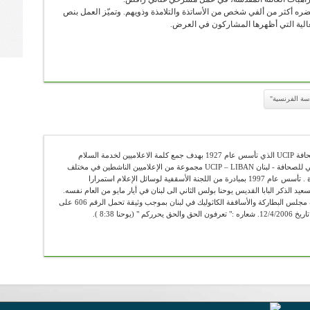
رض بعنوان “ابنة القصر” 4 مرّات ليحضره أكثر من ألفي شخص من الأساتذة والتلامذة وذويهم. وتميّز العمل بنص
لعالية التي أظهرها المشاركون في العرض.
دسة الفرنسية"
عضو في الإتحاد الكاثوليكي العالمي للصحافة UCIP الذي تأسس عام 1927 بهدف جمع كلمة الاعلاميين لخدمة السلام
والحقيقة . يضم الإتحاد الكاثوليكي العالمي للصحافة - لبنان UCIP – LIBAN مجموعة من الإعلاميين الناشطين في مختلف
الوسائل الإعلامية ومن الباحثين والأساتذة . تأسس عام 1997 بمبادرة من اللجنة الأسقفية لوسائل الإعلام استمرارا
سعيد الذكر البابا القديس يوحنا بولس الثاني الى لبنان في أيار مايو من العام نفسه.
"أوسيب لبنان" يعمل رسميا تحت اشراف مجلس البطاركة والأساقفة الكاثوليك في لبنان بموجب وثيقة تحمل الرقم 606 على