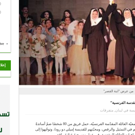
ive
إعلا
من عرض "ابنة القصر"
مقدسة الفرنسية”
يسة في لبنان
,
متفرقات
في إطار برنامج الاحتفالات بالمئويّة الثانية لتأسيس جمعيّة العائلة المقدّسة الفرنسيّة، حمل فريق من 80 شخصًا ضمّ أساتذةً
 في التمثيل والرقص، ومحبّتهم للقديسة إميلي دو رودا، وتوجّهوا إلى
راهبات العائلة المقدسة، في عمل مسرحيّ غنائيّ راقص.