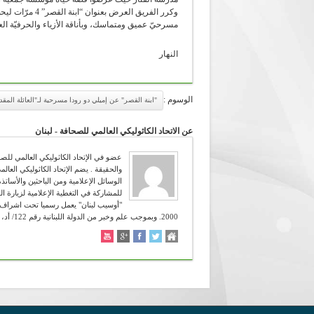
وكرر الفريق الع
مسرحيّ عميق ومتماسك، وبأناقة الأزياء والحرفيّة ا
النهار
الوسوم :
"ابنة القصر" عن إميلي دو رودا مسرحية لـ"العائلة المق
عن الاتحاد الكاثوليكي العالمي للصحافة - لبنان
للمشاركة في التغطية الإعلامية لزيارة ال
2000. وبموجب علم وخبر من الدولة اللبنانية رقم 122/ أد، تاريخ 12/4/2006. شعاره :" تعرفون الحق والحق يحرركم " (يوحنا 8:38 ).