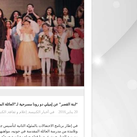
“ابنة القصر” عن إميلي دو رودا مسرحية لـ”العائلة ال
20 يناير,2016
في
أخبار الكنيسة
,
إعلام و ثقافة
,
الكن
وتلامذة من مدرسة العائلة المقدسة في جونيه، مواهبهم
مدرسة الفنار حيث عرضوا قصّة حياة مؤسّسة جمعيّة 