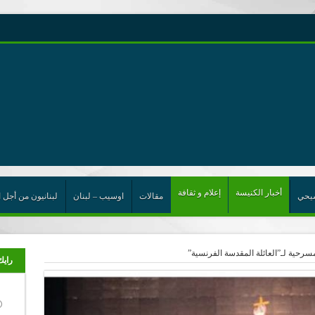
رية حول اللامركزية الموسعة شرط واجب للخروج من حالة الجمود
ن”
ت الإتحاد
رب
أخبار الكنيسة
إعلام و ثقافة
يحي
مقالات
اوسيب – لبنان
لبنانيون من أجل ا
مسرحية لـ”العائلة المقدسة الفرنسية”
رايك