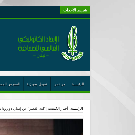
شريط الأحداث
“لبنانيون من أجل الكيان” (اتحاد اورا) : طرح رئيس الجمهو
“الوحدة في التعدّد: إعادة بناء الديمقراطيّة التوافقيّة في لبنا
يتبع في معنى الأعجوبة
ترشيح أسعد جوان لجائزة نوبل يعزّز تثبيت
احتفالات عيد القديس شربل تتواصل في بقاعكفرا…
رئيسة أوسيب لبنان تلتقي غبطة البطريرك وتطلع على نشاطا
الراعي: القديس شربل هو الزرع الجيد الذي أثمر في حقل ال
الأعجوبة في المسيحيّة: معنًى وحدًّا
الرئيسية
من نحن
تمويل وموازنة
المعرض المس
من يختصر الله يجعل الدين خطرًا
لقاء إعلامي لمكتب راعوية الشبيبة- بكركي
الرئيسية
|
أخبار الكنيسة
|
“ابنة القصر” عن إميلي دو رودا 
أيّ عيش مشترك نريد؟