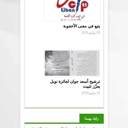
يتبع في معنى الأعجوبة
28 يوليو,2026
ترشيح أسعد جوان لجائزة نوبل
يعزّز تثبيت
24 يوليو,2026
رايك يهمنا