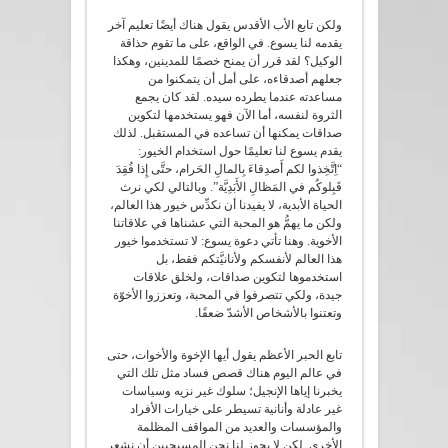
ولكن تابع الأب الأقدس يقول هناك أيضًا تعليم آخر
يقدمه لنا يسوع. في الواقع، على ما تقوم حذاقة
الوكيل؟ لقد قرر أن يمنح خصمًا للمدينين، وهكذا
جعلهم أصدقاءه، على أمل أن يتمكنوا من
مساعدته عندما يطرده سيده. لقد كان يجمع
الثروة لنفسه، أما الآن فهو يستخدمها لتكوين
صداقات يمكنها أن تساعده في المستقبل. لذلك
يقدم يسوع لنا تعليمًا حول استخدام الخيور:
“اِتَّخِذوا لكم أَصدِقاءَ بِالمالِ الحَرام، حتَّى إِذا فُقِدَ
قَبِلوكُم في المَظالِ الأَبَدِيَّة”. وبالتالي لكي نرث
الحياة الأبدية، لا يفيدنا أن نكدِّس خيور هذا العالم،
ولكن ما يهمُّ هو المحبة التي عشناها في علاقاتنا
الأخوية. وهنا تأتي دعوة يسوع: لا تستخدموا خيور
هذا العالم لأنفسكم ولأنانيَّتكم فقط، بل
استخدموها لتكوين صداقات، ولخلق علاقات
جيدة، ولكي تتصرفوا في المحبة، وتعززوا الأخوّة
وتعتنوا بالأشخاص الأشدّ ضعفًا.
تابع الحبر الأعظم يقول أيها الإخوة والأخوات، حتى
في عالم اليوم هناك قصص فساد مثل تلك التي
يخبرنا إياها الإنجيل؛ سلوك غير نزيه وسياسات
غير عادلة وأنانية تسيطر على خيارات الأفراد
والمؤسسات والعديد من المواقف المظلمة
الأخرى. لكن لا يجوز لنا نحن المسيحيين أن نشعر