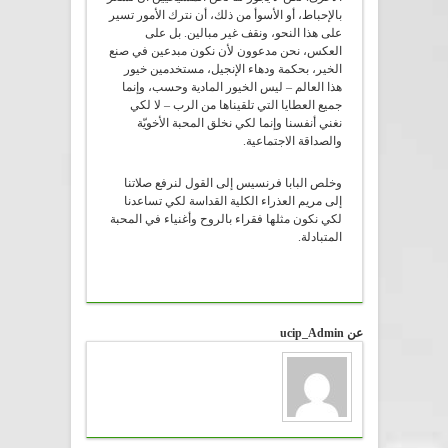
بالإحباط، أو الأسوأ من ذلك، أن نترك الأمور تسير
على هذا النحو، ونقف غير مبالين. بل على
العكس، نحن مدعوون لأن نكون مبدعين في صنع
الخير، بحكمة ودهاء الإنجيل، مستخدمين خيور
هذا العالم – ليس الخيور المادية وحسب، وإنما
جميع العطايا التي تلقيناها من الرب – لا لكي
نغني أنفسنا وإنما لكي نخلق المحبة الأخويّة
والصداقة الاجتماعية.
وخلص البابا فرنسيس إلى القول لنرفع صلاتنا
إلى مريم العذراء الكلية القداسة لكي تساعدنا
لكي نكون مثلها فقراء بالروح وأغنياء في المحبة
المتبادلة.
عن ucip_Admin