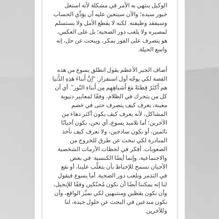
الوكيل ينتهي به الأمر في مشكلة لأنه استغل
خيور سيده؛ والآن سيتعين عليه أن يؤدِّي الحساب
وسيفقد وظيفته. لكنه لا يقطع الأمل ولا يستسلم
لمصيره ولا يلعب دور الضحية؛ بل على العكس،
هو يتصرف على الفور بمكر، ويبحث عن حل، إنه
واسع الحيلة.
أضاف الحبر الأعظم يقول انطلق يسوع من هذه
القصة لكي يوجّه أول استفزاز: “إنَّ أَبناءَ هَذِهِ الدُّنيا
هم أَكثَرُ فِطنَةً مَعَ أَشباهِهِم مِن أَبناءِ النّور”. أي أن
كل من يتحرك في الظلام، وفقًا لمعايير دنيوية
معينة، يعرف كيف يتصرف حتى في خضم
المشاكل، لأنه يعرف كيف يكون أكثر دهاء من
الآخرين؛ أما تلاميذ يسوع، أي نحن، نكون أحيانًا
نائمين، أو نكون ساذجين، ولا نعرف كيف نأخذ
المبادرة لكي نبحث عن طرق للخروج من
الصعوبات. أفكر في لحظات الأزمات الشخصية
والاجتماعية، وإنما أيضًا الكنسية: في بعض
الأحيان نسمح للإحباط بأن يتغلّب علينا، أو نقع
في التذمر ونلعب دور الضحية. أما يسوع فيقول
لنا إنه يمكننا أيضًا أن نكون مُحنّكين وفقًا للإنجيل،
وأن نكون يقظين ومنتبهين لكي نميِّز الواقع، وأن
نكون مبدعين في البحث عن حلول جيدة، لنا
وللآخرين.