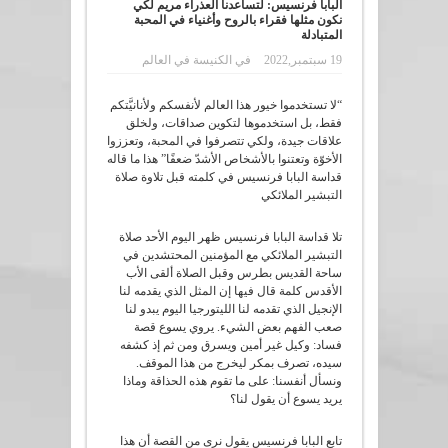
البابا فرنسيس: لتساعدنا العذراء مريم لكي
نكون مثلها فقراء بالروح وأغنياء في المحبة
المتبادلة
19 سبتمبر,2022
في
الكنيسة في العالم
“لا تستخدموا خيور هذا العالم لأنفسكم ولأنانيَّتكم
فقط، بل استخدموها لتكوين صداقات، ولخلق
علاقات جيدة، ولكي تتصرفوا في المحبة، وتعززوا
الأخوّة وتعتنوا بالأشخاص الأشدّ ضعفًا” هذا ما قاله
قداسة البابا فرنسيس في كلمته قبل تلاوة صلاة
التبشير الملائكي
تلا قداسة البابا فرنسيس ظهر اليوم الأحد صلاة
التبشير الملائكي مع المؤمنين المحتشدين في
ساحة القديس بطرس وقبل الصلاة ألقى الأب
الأقدس كلمة قال فيها إن المثل الذي يقدمه لنا
الإنجيل الذي تقدمه لنا الليتورجيا اليوم يبدو لنا
صعب الفهم بعض الشيء. يروي يسوع قصة
فساد: وكيل غير أمين ويسرق ومن ثم إذ كشفه
سيده، تصرف بمكر ليخرج من هذا الموقف.
ونسأل أنفسنا: على ما تقوم هذه الحذاقة وماذا
يريد يسوع أن يقول لنا؟
تابع البابا فرنسيس يقول نرى من القصة أن هذا