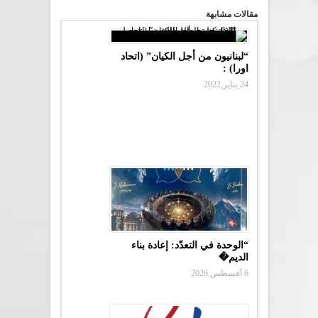
مقالات مشابهة
“لبنانيون من أجل الكيان” (اتحاد
اورا) :
24 يناير,2022
“الوحدة في التعدّد: إعادة بناء
الديم�
6 أغسطس,2026