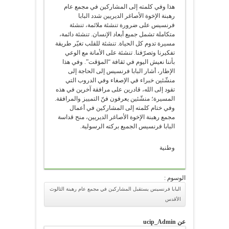
هذا وفي كلمته إلى المشاركين في مجمع عام
رهبنة الإخوة الأصاغر الديريين شدد البابا
فرنسيس على ضرورة تنشئة ملائمة، تنشئة
متكاملة تشمل جميع أبعاد الإنسان. تنشئة دائمة،
مسيرة تدوم كل الحياة. تنشئة للقلب تغيّر طريقة
تفكيرنا وتصرّفنا. تنشئة على الأمانة مع الوعي
بأننا نعيش اليوم في ثقافة “المؤقت”. وفي هذا
الإطار، أشار البابا فرنسيس إلى الحاجة إلى
منشّئين خبراء في الإصغاء وفي الدروب التي
تقود إلى الله، قادرين على مرافقة آخرين في هذه
المسيرة؛ منشّئين يعرفون فنّ التمييز والمرافقة.
وفي ختام كلمته إلى المشاركين في أعمال
مجمع رهبنة الإخوة الأصاغر الديريين، منح قداسة
البابا فرنسيس الجميع بركته الرسولية.
وطنية
الوسوم :
البابا فرنسيس يستقبل المشاركين في مجمع عام رهبنة الثالوث
الأقدس
عن ucip_Admin