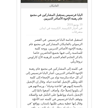
الفاتيكان
البابا فرنسيس يستقبل المشاركين في مجمع
عام رهبنة الإخوة الأصاغر الديريين
19 يونيو,2019
في
أخبار الكنيسة
,
الكنيسة في لبنان
,
متفرقات
استقبل قداسة البابا فرنسيس في القصر
الرسولي بالفاتيكان المشاركين في مجمع عام
رهبنة الإخوة الأصاغر الديريين، ووجه كلمة
للمناسبة رحّب فيها بجميع الحاضرين خاصا
بالذكر الخادم العام الجديد للرهبنة الأخ كارلوس
تروفاريلّي.
في كلمته إلى المشاركين في مجمع عام رهبنة
الإخوة الأصاغر الديريين، أشار البابا فرنسيس إلى
أن كل حياة مكرسة تولد من الإصغاء إلى كلمة
الله وتلقّي الإنجيل كقاعدة حياة، وقال إن الإنجيل
بالنسبة إليهم هو “قاعدة وحياة”، ورسالتهم هي
أن يكونوا إنجيلاً حيًا، وأضاف: أصغوا دائمًا إلى
الإنجيل بانتباه وواظبوا على التأمل فيه والصلاة.
وتوقف البابا فرنسيس في كلمته عند الأخوّة
وقال إنها عطية ينبغي تلقّيها بامتنان، وواقع “في
مسيرة” متواصلة يتطلب إسهام الجميع. واقع