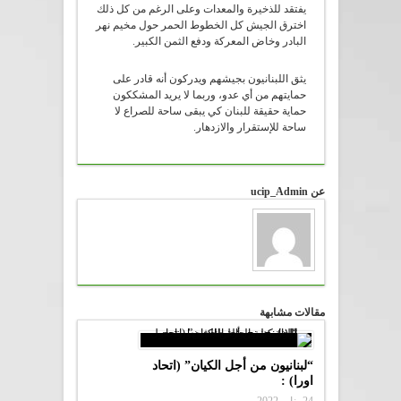
يفتقد للذخيرة والمعدات وعلى الرغم من كل ذلك
اخترق الجيش كل الخطوط الحمر حول مخيم نهر
البادر وخاض المعركة ودفع الثمن الكبير.
يثق اللبنانيون بجيشهم ويدركون أنه قادر على
حمايتهم من أي عدو، وربما لا يريد المشككون
حماية حقيقة للبنان كي يبقى ساحة للصراع لا
ساحة للإستقرار والازدهار.
عن ucip_Admin
مقالات مشابهة
“لبنانيون من أجل الكيان” (اتحاد
اورا) :
24 يناير,2022