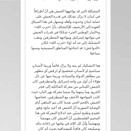
المشكلة التي قد يواجهها الجيش هي أنّ أطرافاً
في لبنان لا تزال تشكك في قدرة الجيش على
حماية لبنان وحدوده وأهله ويسهل في هذا السياق
العودة إلى الأرشيف للإكتشاف بأنّ «حزب الله»
و»التيار الوطني الحر» شككا في قدرات الجيش
في مواجهة إسرائيل ومواجهة المتطرفين وذهب
التشكيك إلى حد أنه لولا «حزب الله» لكان
«الدواعش» قد اجتاحوا المناطق المسيحية وسبوا
نساءها.
هذا التشكيك لم ينته ولا يزال قائماً وربما لأسبابٍ
سياسيةٍ او لأسبابٍ شخصيةٍ أو لرفض أي مظهر
من مظاهر الدولة والسيادة، وربما سها عن بال
هؤلاء أن أول من واجه إسرائيل والمتطرفين كان
الجيش اللبناني من معركة المالكية إلى فجر
الجرود وما بينهما ولا سيما معركة نهر البارد حيث
كانت المواجهة الأعنف مع المتطرفين، فخاضها
الجيش باللحم الحي بعدما كان يتم التباهي أيام
الوصاية السورية أنّ الجيش قد أعيد بناؤه وفق
عقيدةٍ وطنيةٍ ليتبيّن عند اندلاع المعركة في هذا
المخيم الفلسطيني أنّ الجيش كان مهمشاً
ومهشماً وأنّ كل كلام في وقتها عن إعادة بنائه
وتسليحه كان فاقداً للمصداقية بحيث أنه كان