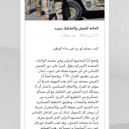
الحاجة للجيش والتشكيك بدوره
23 أبريل,2024
في
مقالات
كتب بسام ابو زيد في نداء الوطن
واضح أنّ المجتمع الدولي وفي مقدمه الولايات
المتحدة الأميركية يعوّل كثيراً على دور الجيش
اللبناني في أي تسوية مقبلة في جنوب لبنان
تفرض تطبيق القرار 1701. وواضح أيضاً أنّ
الجيش مستعد من أجل هذه المهمة شرط أن
يتوفر له القرار والاتفاق السياسي باعتبار أن لا
مشكلة لدى الجيش في التعامل مع أي مسألةٍ
عسكريةٍ من التطويع إلى التزود بالمزيد من
الأسلحة والمعدات وتطبيق الخطط العسكرية
عند الحدود التي تحفظ الأمن والاستقرار شرط
أن يتوفر كل التمويل لذلك إن من الداخل اللبناني
أو من خلال المجتمع الدولي الذي أصبح يعرف
جيداً ما يحتاجه الجيش، وقد لعب العماد جوزاف
عون دوراً أساسياً ورئيسياً في هذه العملية.