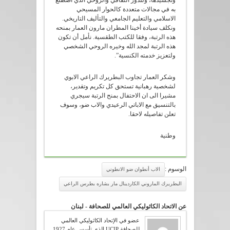
وتجسيدها، وللدور الثقافي والروحي الذي اضطلع
به في مجالات متعددة كالحوار المسيحي
الاسلامي والتعليم الجامعي والتأليف التاريخي.
ونكلف سيادة أخينا المطران مارون العمار بمنحه
هذه الرتبة، وفقا للكتب الطقسية. نأمل أن تكون
هذه الرتبة لمجد الله وخيره الروحي الشخصي
ولتعزيز خدمته الكنسية”.
وشكر العمار تجاوب البطريرك الراعي الابوي
لشخصية رهبانية تستحق كل تكريم وتقدير،
مشيرا الى ان الاحتفال بمنح الرتبة سيجري
بالتنسيق مع الاباتي الرعيدي والاب ضو، وسوف
تعلن تفاصيله لاحقا.
وطنية
الوسوم :
الاب أنطوان ضو الانطوني
البطريرك الماروني الكاردينال مار بشاره بطرس الراعي
عن الاتحاد الكاثوليكي العالمي للصحافة - لبنان
عضو في الإتحاد الكاثوليكي العالمي
للصحافة UCIP الذي تأسس عام 1927