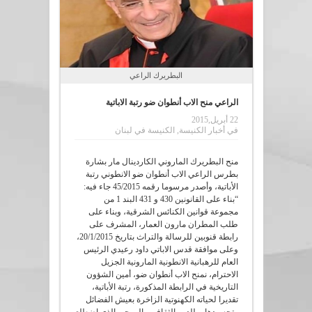
البطريرك الراعي
الراعي منح الاب أنطوان ضو رتبة الاباتية
22 أبريل,2015
في
أخبار الكنيسة
,
الكنيسة في لبنان
منح البطريرك الماروني الكاردينال مار بشارة
بطرس الراعي الاب أنطوان ضو الانطوني رتبة
الأباتية، وأصدر مرسوما رقمه 45/2015 جاء فيه:
“بناء على القانونين 430 و 431 البند 1 من
مجموعة قوانين الكنائس الشرقية، وبناء على
طلب المطران مارون العمار، المشرف على
رابطة قنوبين للرسالة والتراث بتاريخ 20/1/2015،
وعلى موافقة قدس الاباتي داود رعيدي الرئيس
العام للرهبانية الانطونية المارونية الجزيل
الاحترام، نمنح الاب أنطوان ضو، أمين الشؤون
التاريخية في الرابطة المذكورة، رتبة الأباتية،
تقديرا لحياته الكهنوتية الزاخرة بعيش الفضائل