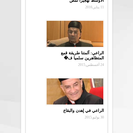
الأوسط تهجيراً لمص
11 يناير,2016
الراعي: آلمتنا طريقة قمع
المتظاهرين سلميا ف�
24 أغسطس,2015
الراعي في إهدن والبقاع
30 يوليو,2015