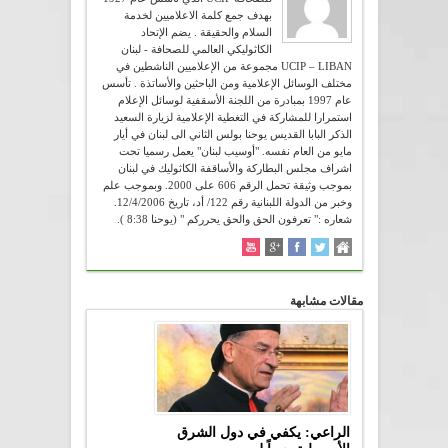
بهدف جمع كلمة الاعلاميين لخدمة
السلام والحقيقة . يضم الإتحاد
الكاثوليكي العالمي للصحافة - لبنان
UCIP – LIBAN مجموعة من الإعلاميين الناشطين في
مختلف الوسائل الإعلامية ومن الباحثين والأساتذة . تأسس
عام 1997 بمبادرة من اللجنة الأسقفية لوسائل الإعلام
استمرارا للمشاركة في التغطية الإعلامية لزيارة السعيد
الذكر البابا القديس يوحنا بولس الثاني الى لبنان في أيار
مايو من العام نفسه. "أوسيب لبنان" يعمل رسميا تحت
اشراف مجلس البطاركة والأساقفة الكاثوليك في لبنان
بموجب وثيقة تحمل الرقم 606 على 2000. وبموجب علم
وخبر من الدولة اللبنانية رقم 122/ أد، تاريخ 12/4/2006.
شعاره :" تعرفون الحق والحق يحرركم " (يوحنا 8:38 ).
مقالات مشابهة
الراعي: يكفي في دول الشرق