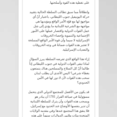
على تغطية هذه القوة وأسلحتها.
وانطلاقاً مما سبق تطالب السلطة الحالية بتقييد
حركة اليونيفيل جنوب الليطاني، باعتبار أنّ أي
مواجهةٍ لها مع قوّة الأمر الواقع ومؤيديها هي
مواجهة مع الشرعية اللبنانية ما يؤدي إلى شل
عمل القوات الدولية واقتصار عملها على الأمور
الإجتماعية والتنموية وإحصاء الخروقات
الإسرائيلية لا سيما وأن قوة الأمر الواقع المسلحة
لا تعتبر هذه القوات ضمانةً في وجه الخروقات
والتعديات الإسرائيلية.
إزاء هذا الواقع الذي تفرضه السلطة يبرز السؤال
لماذا تبقى القوات الدولية في جنوب الليطاني إذاً
طالما أنّ كل السلاح والمسلحين هناك يتمتعون
بغطاء شرعي؟ اليس الأجدى أن يطلب لبنان
سحب هذه القوات لأن لا دور لها في الأمن
الحدودي؟
قد يكون من الأفضل للمجتمع الدولي الذي يتحمل
مسؤوليةً في صياغة القرار 1701 أن يبادر هو
ويسحب هذه القوات وأن يترك للسلطة اللبنانية
أن تدير بنفسها الأوضاع عند الحدود مع إسرائيل،
فلا ينفق هذا المجتمع عندها وفي مقدمه الولايات
المتحدة مئات ملايين الدولارات سنوياً على هذه