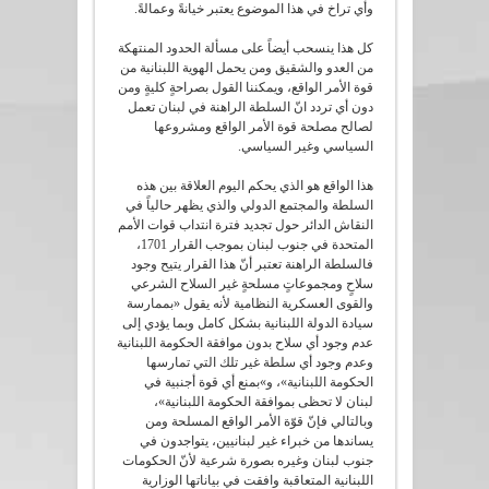
وأي تراخ في هذا الموضوع يعتبر خيانةً وعمالةً.
كل هذا ينسحب أيضاً على مسألة الحدود المنتهكة
من العدو والشقيق ومن يحمل الهوية اللبنانية من
قوة الأمر الواقع، ويمكننا القول بصراحةٍ كليةٍ ومن
دون أي تردد انّ السلطة الراهنة في لبنان تعمل
لصالح مصلحة قوة الأمر الواقع ومشروعها
السياسي وغير السياسي.
هذا الواقع هو الذي يحكم اليوم العلاقة بين هذه
السلطة والمجتمع الدولي والذي يظهر حالياً في
النقاش الدائر حول تجديد فترة انتداب قوات الأمم
المتحدة في جنوب لبنان بموجب القرار 1701،
فالسلطة الراهنة تعتبر أنّ هذا القرار يتيح وجود
سلاحٍ ومجموعاتٍ مسلحةٍ غير السلاح الشرعي
والقوى العسكرية النظامية لأنه يقول «بممارسة
سيادة الدولة اللبنانية بشكل كامل وبما يؤدي إلى
عدم وجود أي سلاح بدون موافقة الحكومة اللبنانية
وعدم وجود أي سلطة غير تلك التي تمارسها
الحكومة اللبنانية»، و»بمنع أي قوة أجنبية في
لبنان لا تحظى بموافقة الحكومة اللبنانية»،
وبالتالي فإنّ قوّة الأمر الواقع المسلحة ومن
يساندها من خبراء غير لبنانيين، يتواجدون في
جنوب لبنان وغيره بصورة شرعية لأنّ الحكومات
اللبنانية المتعاقبة وافقت في بياناتها الوزارية