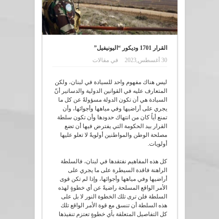
القرار 1701 وديكور “اليونيفيل”
30 أغسطس,2023
في
مقالات
ليس هناك مفهوم واحد للسيادة في لبنان، ولكن
المتعارف عليه في القوانين الدولية والدساتير أنّ
السيادة هي أن تكون الدولة مسؤولةً عن كل ما
يجري على أراضيها وفي مياهها وأجوائها، وأن
تمنع أياً كان من انتهاك حدودها وأن تكون سلطة
القرار بيد الحكومة التي يفترض فيها أن تضع
مصلحة الوطن والمواطنين أولويةً لا تعلو عليها
أولويات.
كل هذه المفاهيم نفتقدها في لبنان، فالسلطة
الراهنة فاقدة السيطرة على ما يجري على
أراضيها وفي مياهها وأجوائها، وإذا لم تكن قوى
الأمر الواقع المسلحة راضيةً عن أي خطوةٍ لهذه
السلطة فلن ترى تلك الخطوة النور لا بل على
هذه السلطة أن تنسق مع قوة الأمر الواقع تلك
كل التفاصيل المتعلقة بأي خطوةٍ تعتزم تنفيذها