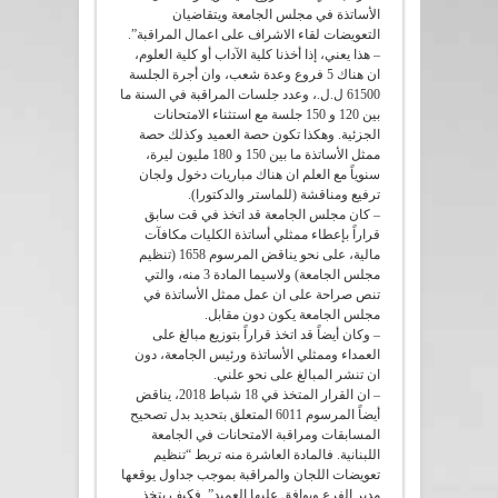
الأساتذة في مجلس الجامعة ويتقاضيان
التعويضات لقاء الاشراف على اعمال المراقبة”.
– هذا يعني، إذا أخذنا كلية الآداب أو كلية العلوم،
ان هناك 5 فروع وعدة شعب، وان أجرة الجلسة
61500 ل.ل.، وعدد جلسات المراقبة في السنة ما
بين 120 و 150 جلسة مع استثناء الامتحانات
الجزئية. وهكذا تكون حصة العميد وكذلك حصة
ممثل الأساتذة ما بين 150 و 180 مليون ليرة،
سنوياً مع العلم ان هناك مباريات دخول ولجان
ترفيع ومناقشة (للماستر والدكتورا).
– كان مجلس الجامعة قد اتخذ في قت سابق
قراراً بإعطاء ممثلي أساتذة الكليات مكافآت
مالية، على نحو يناقض المرسوم 1658 (تنظيم
مجلس الجامعة) ولاسيما المادة 3 منه، والتي
تنص صراحة على ان عمل ممثل الأساتذة في
مجلس الجامعة يكون دون مقابل.
– وكان أيضاً قد اتخذ قراراً بتوزيع مبالغ على
العمداء وممثلي الأساتذة ورئيس الجامعة، دون
ان تنشر المبالغ على نحو علني.
– ان القرار المتخذ في 18 شباط 2018، يناقض
أيضاً المرسوم 6011 المتعلق بتحديد بدل تصحيح
المسابقات ومراقبة الامتحانات في الجامعة
اللبنانية. فالمادة العاشرة منه تربط “تنظيم
تعويضات اللجان والمراقبة بموجب جداول يوقعها
مدير الفرع ويوافق عليها العميد”. فكيف يتخذ