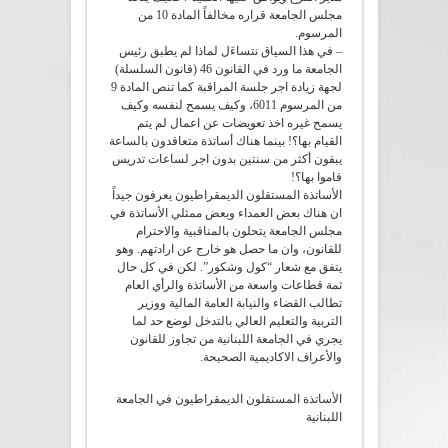
مجلس الجامعة قراره مخالفاً المادة 10 من
المرسوم.
– في هذا السياق نتساءَل لماذا لم يطبق رئيس
الجامعة ما ورد في القانون 46 (قانون السلسلة)
لجهة زيادة اجر جلسة المراقبة كما تنص المادة 9
من المرسوم 6011، وكيف يسمح لنفسه وكيف
يسمح غيره اخذ تعويضات عن اعمال لم يتم
القيام بها؟! بينما هناك أساتذة متعاقدون بالساعة
يبقون أكثر من سنتين بدون اجر لساعات تدريس
قاموا بها؟!
الأساتذة المستقلون الديمقراطيون يعرفون جيداً
ان هناك بعض العمداء وبعض ممثلي الأساتذة في
مجلس الجامعة يتحلون بالمناقبية والاحترام
للقانون، وان ما حصل هو خارج عن ارادتهم. وهو
يتفق مع شعار “كول وشكور”. لكن في كل حال
ثمة قطاعات واسعة من الأساتذة والرأي العام
تطالب القضاء والنيابة العامة المالية ووزير
التربية والتعليم العالي بالتدخل لوضع حد لما
يجري في الجامعة اللبنانية من تجاوز للقانون
والأعراف الاكاديمية الصحيحة.
الأساتذة المستقلون الديمقراطيون في الجامعة
اللبنانية