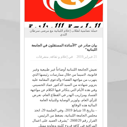
حملة تضامنية لطلاب إعلام اللبنانية مع مرضى سرطان
الثدي
بيان صادر عن “الأساتذة المستقلون في الجامعة
اللبنانية”
21 فبراير,2019
في
إعلام و ثقافة
,
متفرقات
تعيش الجامعة اللبنانية أوضاعاً غير طبيعية وغير
قانونية، لاسيما من خلال ممارسات رئيسها الذي
يتهرب من مواجهة القضاء والدعوى المقامة عليه
بتزوير شهادته من السيد الدكتور عماد الحسيني.
وفي هذه الأيام التي يتكاثر فيها الكلام عن مواجهة
الفساد ومزاريب الهدر في القطاع العام، نعرض
للرأي العام، ولوزير الوصاية وللنيابة العامة
المالية هذه الوقائع:
– بتاريخ 18 شباط 2019، وفي الجلسة 29، اتخذ
مجلس الجامعة اللبنانية، بضغط من الرئيس،
القرار رقم 2668/29: “يشرف العميد على اعمال
المراقبة في كافة فروع كليته ويعاونه ممثل