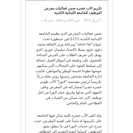
تكريم الاب خضره ضمن فعاليات معرض
التوظيف للجامعة اللبنانية الكندية
3 أبريل,2019
في
إعلام و ثقافة
,
متفرقات
ضمن فعاليات المعرض الذي نظمته الجامعة
اللبنانية الكندية (LCU) في عينطورة تحت
عنوان”career fair” وبرعاية وزير الثقافة محمد
داوود داوود ممثلا بالاستاذ سليمان خوري، الذي
يهدف إلى تعريف الطلاب على الفرص المتاحة
للحصول على وظيفة في أسواق العمل، إضافة
إلى تسليط الضوء على المجالات التي يمكنهم
خوضها تطوعا لخدمة الوطن والمواطن، قدّمت
ادارة الجامعة بشخص رئيسها روني نخلة درعاً
تكريمياً لرئيس مؤسسة “لابورا” الأب طوني
خضره تقديراً لمشاركته في المعرض وعلى
الجهود التي يبذلها وفريق عمل لابورا من اجل
توظيف اكبر عدد ممكن من الشباب في
القطاعين العام والخاص.
وقد القى الأب خضره كلمة شكر فيها الجامعة
على تكريمها له مثنياً على اهمية المعرض، حيث
شرح عن خدمات لابورا في ما يتعلق بشق
التوظيف، لاسيّما كيفية التقديم الى الوظائف