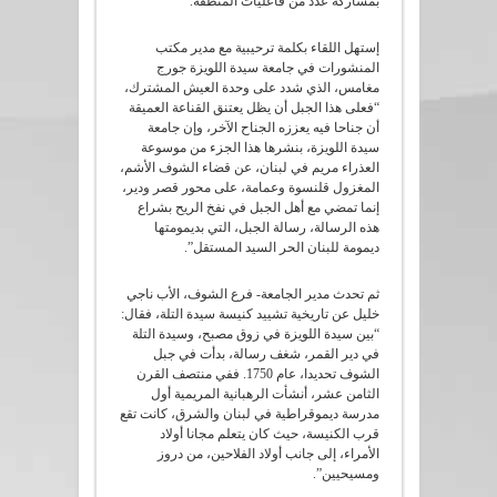
بمشاركة عدد من فاعليات المنطقة.
إستهل اللقاء بكلمة ترحيبية مع مدير مكتب
المنشورات في جامعة سيدة اللويزة جورج
مغامس، الذي شدد على وحدة العيش المشترك،
“فعلى هذا الجبل أن يظل يعتنق القناعة العميقة
أن جناحا فيه يعززه الجناح الآخر، وإن جامعة
سيدة اللويزة، بنشرها هذا الجزء من موسوعة
العذراء مريم في لبنان، عن قضاء الشوف الأشم،
المغزول قلنسوة وعمامة، على محور قصر ودير،
إنما تمضي مع أهل الجبل في نفخ الريح بشراع
هذه الرسالة، رسالة الجبل، التي بديمومتها
ديمومة للبنان الحر السيد المستقل”.
ثم تحدث مدير الجامعة- فرع الشوف، الأب ناجي
خليل عن تاريخية تشييد كنيسة سيدة التلة، فقال:
“بين سيدة اللويزة في زوق مصبح، وسيدة التلة
في دير القمر، شغف رسالة، بدأت في جبل
الشوف تحديدا، عام 1750. ففي منتصف القرن
الثامن عشر، أنشأت الرهبانية المريمية أول
مدرسة ديموقراطية في لبنان والشرق، كانت تقع
قرب الكنيسة، حيث كان يتعلم مجانا أولاد
الأمراء، إلى جانب أولاد الفلاحين، من دروز
ومسيحيين”.