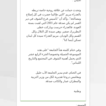
الأمان”.
وتحدث حماده عن علاقة روحية خاصة تربطه
بالعذراء مريم “التي طالما حضرت في كل إصلاح
ومصالحة”، وأكد أن “تأسيس فرع الشوف في دير
القمر لم يكن صدفة عام 2001 التي لقبت بسنة
العودة. فالعذراء حرست وباركت خطى
البطريرك صفير، وهي سيدة كل التلال وكل
القمم وكل الوديان. مريم العذراء سيدة كل لبنان
تسكن أينما كنا”.
وفي ختام كلمته هنأ الجامعة “على هذه
الموسوعة الجميلة وخصوصا الجزء الرابع عشر
الذي يحمل أهمية الشوف في المجتمع والتاريخ
اللبناني”.
في الختام، قدم مدير الجامعة الأب خليل
ومغامس دروعا تقديرية لكل من وزير التربية
والمطران عمار والكاتب صدقة.
وطنية
الوسوم :