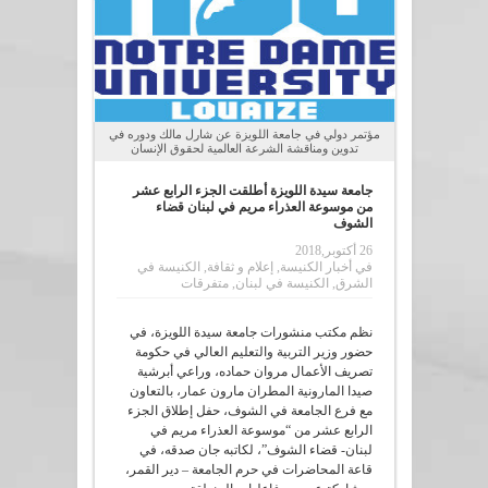
مؤتمر دولي في جامعة اللويزة عن شارل مالك ودوره في
تدوين ومناقشة الشرعة العالمية لحقوق الإنسان
جامعة سيدة اللويزة أطلقت الجزء الرابع عشر
من موسوعة العذراء مريم في لبنان قضاء
الشوف
26 أكتوبر,2018
في
أخبار الكنيسة
,
إعلام و ثقافة
,
الكنيسة في
الشرق
,
الكنيسة في لبنان
,
متفرقات
نظم مكتب منشورات جامعة سيدة اللويزة، في
حضور وزير التربية والتعليم العالي في حكومة
تصريف الأعمال مروان حماده، وراعي أبرشية
صيدا المارونية المطران مارون عمار، بالتعاون
مع فرع الجامعة في الشوف، حفل إطلاق الجزء
الرابع عشر من “موسوعة العذراء مريم في
لبنان- قضاء الشوف”، لكاتبه جان صدقه، في
قاعة المحاضرات في حرم الجامعة – دير القمر،