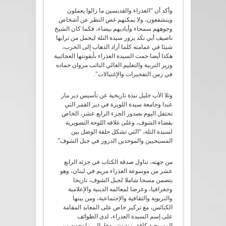
وأكد أن “العذراء والقديسين ما زالوا يعملون
ويتشفعون، ولا يمكنهم غض النظر عن أشخاص
وجوههم سمحاء وأياديهم بيضاء، فكما كان الشيخ
ناصيف أبي نكد يزور سيدة التلة ليحمل من ترابها
شيئا في عمامته كلما أراد الذهاب إلى الحرب،
هكذا أيضا حمت السيدة العذراء بأيقونتها العجائبية
وزير التربية والتعليم العالي النائب مروان حماده
في زمن التفجيرات والإغتيالات”.
وتلا الأب خليل نبذة تاريخية عن تأسيس دير مار
عبدا وجامعة سيدة اللويزة في دير القمر التي
تحتفل اليوم بصدور الجزء الرابع عشر، الخاص
بقضاء الشوف، وعلى غلافه اللوحة التصويرية
لسيدة التلة، “التي تشكل حلقة الوصل بين
المسيحيين والموحدين الدروز في جبل الشوف”.
من جهته، تناول صدقة الكتاب في جزئه الرابع
عشر من موسوعة العذراء مريم في لبنان، وهو
يتضمن مسحا شاملا لجبل الشوف، تاريخا
وجغرافيا، وعرضا لمعالمه الدينية والإعلامية
والتربوية والثقافية والإجتماعية، ومن بينها
الكنائس، مع تركيز خاص على المعابد المقامة
على إسم السيدة العذراء، لدى الطوائف
المسيحية كافة، منذ تشييدها، إلى ما تحويه من