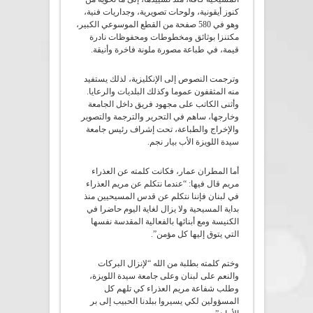
كنوز أيقونية، ولوحات تصويرية، وجداريات فنية،
وهو في 580 صفحة من القطع الموسوعي الكبير،
مكتنزا بوثائق ومخطوطات ومحفوظات نادرة
قيمة، في طباعة مصورة ملونة فاخرة وأنيقة.
وترجمت النصوص إلى الإنكليزية، لذلك يستفيد
منه المثقفون عموما وكذلك البلديات والرعايا.
وأثنى الكاتب على مجهود فريق داخل الجامعة
وخارجها، ساهم في التحرير والترجمة والتصوير
والإخراج والطباعة، تحت إشراف رئيس جامعة
سيدة اللويزة الأب بيار نجم.
أما المطران عمار، فكانت كلمته عن العذراء
مريم قال فيها: “عندما نتكلم عن مريم العذراء
في لبنان فإننا نتكلم عن قدس المسيحيين منذ
بداية المسيحية ولا يزال لغاية اليوم حاضرا في
الكنيسة ومع أبنائها بالفعالية المقدسة نفسها
التي يتوق إليها كل مؤمن”.
وختم كلمته بطلبة من الله “لإنزال البركات
والنعم على لبنان وعلى جامعة سيدة اللويزة،
وطلب شفاعة مريم العذراء كي تلهم كل
المسؤولين لكي يسيروا ببلدنا الحبيب إلى بر