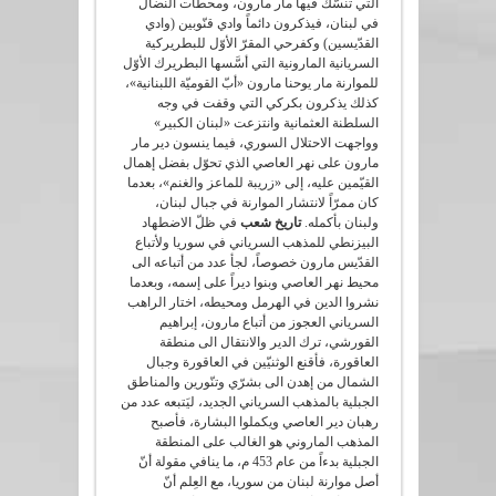
التي تنسَّكَ فيها مار مارون، ومحطّات النضال
في لبنان، فيذكرون دائماً وادي قنّوبين (وادي
القدّيسين) وكفرحي المقرّ الأوّل للبطريركية
السريانية المارونية التي أسَّسها البطريرك الأوّل
للموارنة مار يوحنا مارون «أبّ القوميّة اللبنانية»،
كذلك يذكرون بكركي التي وقفت في وجه
السلطنة العثمانية وانتزعت «لبنان الكبير»
وواجهت الاحتلال السوري، فيما ينسون دير مار
مارون على نهر العاصي الذي تحوّل بفضل إهمال
القيّمين عليه، إلى «زريبة للماعز والغنم»، بعدما
كان ممرّاً لانتشار الموارنة في جبال لبنان،
ولبنان بأكمله.
تاريخ شعب
في ظلّ الاضطهاد
البيزنطي للمذهب السرياني في سوريا ولأتباع
القدّيس مارون خصوصاً، لجأ عدد من أتباعه الى
محيط نهر العاصي وبنوا ديراً على إسمه، وبعدما
نشروا الدين في الهرمل ومحيطه، اختار الراهب
السرياني العجوز من أتباع مارون، إبراهيم
القورشي، ترك الدير والانتقال الى منطقة
العاقورة، فأقنع الوثنيّين في العاقورة وجبال
الشمال من إهدن الى بشرّي وتنّورين والمناطق
الجبلية بالمذهب السرياني الجديد، ليَتبعه عدد من
رهبان دير العاصي ويكملوا البشارة، فأصبح
المذهب الماروني هو الغالب على المنطقة
الجبلية بدءاً من عام 453 م، ما ينافي مقولة أنّ
أصل موارنة لبنان من سوريا، مع العِلم أنّ