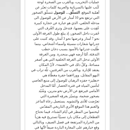
عمليات التخريب، وبالقرب من الصخرة لوحة
كُتب عليها بالسريانية والعربية كلمات تعبّر عن
أهمّية الموقع.
التسلّق… للوصول
تتسلّق الصخور
التي ترتفع نحو 10 أمتار عن الأرض للوصول الى
مدخله الخلفي، الذي هو عبارة عن حجارة كبيرة
عُقِدت على بعضها، فتدخل وترى الغُرف التي
حُفرت داخل الصخور، إذ يبلغ طول الغرفة الأولى
نحو 7 أمتار وعرضها نحو 3 أمتار، وقد كتبت على
جدرانها شعارات مسيئة وأسماء أشخاص، بينما
طُليت جدرانها بالأسود بسبب دخان حطب
التدفئة، أمّا أرضه فهي منحدرة. ومن الغرفة
الأولى تدخل الى الغرفة الخلفية التي هي أصغر
مساحةً، وكلّ ذلك في «العتمة»، لأنّ المكان
يفتقد للإنارة. وبالقرب من الغرفتين، تلّة تراب في
البهو المقابل، ووراءَهما حفرة مغطّاة هي
«دهليز» حفرَه الرهبان للوصول إلى منبع العاصي
لتأمين المياه في فترة الحصار. أمّا المدخل
الأمامي فيرتفع عن الأرض نحو مترين، وشُيّد
بصخور ضخمة، ويتميّز بغرفِه الصغيرة التي
تعرّضت للأذى والتشويه. يستعمل رعاة الماعز
والغنم هذا الموقع الأثري التاريخي المقدّس
ليحتموا من المطر في أيام الشتاء، فيما تحتاج
القطعان إلى مكان بارد نسبيّاً تستريح فيه هرَباً
من الحرارة المرتفعة في فصل الصيف، وبالتالي
وقع خيارهم على المغارة الباردة صيفاً لأنّها في