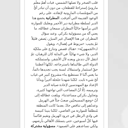
قلب الصخر ولا تصلها الشمس، فبات أهمّ معلَم
مارونيّ إستراحةً للقطعان، من دون أن تبادر أيٌّ
من المؤسّسات المارونية لإنقاذه، على رغم
الوعود القديمة التي أُغدِقت.
المطرانية
يخضع هذا
الدير لسلطة مطرانية دير الأحمر وبعلبك للموارنة
التي يرأسها حاليّاً المطران سمعان عطالله، ما
يعني أنّه من مسؤولية بكركي. وعند سؤال
المطران عن هذا الإهمال غير المبرّر، يَصفن قليلاً
ثمّ يجيب: «مزبوط في إهمال»، ويقول
لـ»الجمهوريّة»: «هناك قصص وتنازع على ملكيّة
الدير، ولا شيء نهائيّاً. في البداية كان للرهبان، ثمّ
انتقل لآل دندش وبعده لآل الأشقر، واستملكته
الدولة التي طالبناها باسترجاعه، لكنّها أعطتنا
حقّ استثمار واستملاك لسنة يجب تجديدها دائماً،
ما يعني أنّنا لا نستطيع بناء مشروع كبير في غياب
أيّ شيء ثابت. لكنّنا شهدنا حلحلة أخيراً وبدأنا
الإعداد مع المهندسين لإعادة صيانة الدير
وترميمه، إلّا أنّ المصاعب التي تواجهنا كثيرة،
وتحاول بكركي مساعدتنا». ويلفت عطالله إلى
أنّ «وضع المسيحيّين صعبٌ جدّاً في الهرمل
وعددُهم إلى تناقص حادّ، بعدما كانت المنطقة
مُنطلقاً للموارنة من العاصي، لكنّنا بنينا كنيسة
في وادي الرطل في جرود الهرمل ونقيم قدّاساً
فيها كلّ أسبوعين، حتى يتمسّك الأهالي بأرضهم،
ولكي نساعدهم على الصمود».
مسؤولية مشتركة