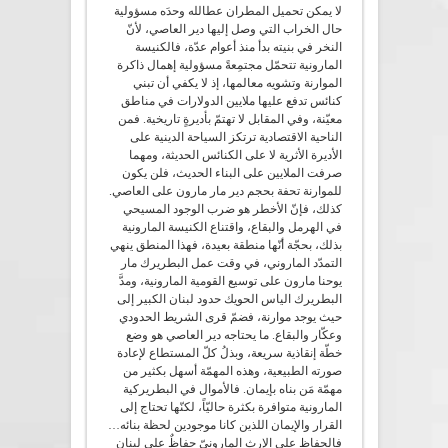
لا يمكن تحميل المطران عطالله وحدَه مسؤولية
حال الخراب التي وصل إليها دير العاصي، لأنّ
النخر في بنيته بدأ منذ أعوام عدّة، فالكنيسة
المارونية تتحمّل مجتمِعةً مسؤولية إهمال ذاكرة
الموارنة وتشويه معالمها، إذ لا يكفي أن تبني
كنائس تدفع عليها ملايين الدولارات في مناطق
معيّنة، وفي المقابل لا تهتمّ بأديرةٍ تاريخية. فمن
الناحية الاقتصادية ترتكز السياحة الدينية على
الأديرة الأثرية لا على الكنائس الحديثة، ومهما
صرفت الملايين على البناء الحديث، فلن يكون
للموارنة تحفة بحجم دير مار مارون على العاصي.
كذلك، فإنّ الأخطر هو ضرب الوجود المسيحي
في الهرمل والبقاع، واقتناع الكنيسة المارونية
بذلك، بحجّة أنّها منطقة بعيدة، فهذا المنطق ينهي
التمدّد الماروني، في وقت عمل البطريرك مار
يوحنا مارون على توسيع القومية المارونية، ومدَّ
البطريرك الياس الحويك حدود لبنان الكبير إلى
حيث يوجد موارنة، فضمّ قرى الشريط الحدودي
وعكّار والبقاع. ما يحتاجه دير العاصي هو وضع
خطّة إنقاذية سريعة، وبذلُ كلّ المستطاع لإعادة
صورته الطبيعية، وهذه المهمّة أسهل بكثير من
مهمّة مَن بناه بإيمان. فالأموال في البطريركية
المارونية متوافرة بكثرة حاليّاً، لكنّها تحتاج إلى
القرار والإيمان اللذين كانا موجودين لحظة بنائه…
فالحفاظ على الإرث المارونيّ حفاظٌ على لبنان