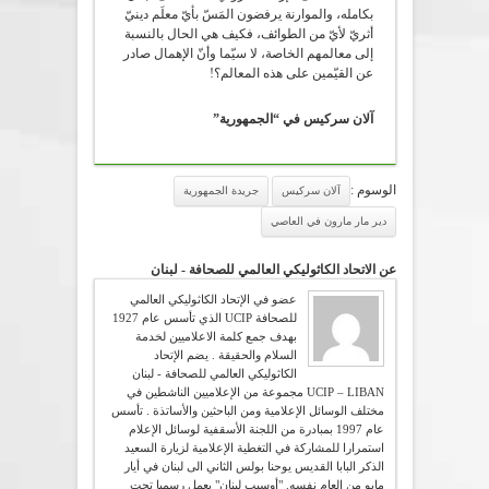
بكامله، والموارنة يرفضون المَسّ بأيّ معلَم دينيّ
أثريّ لأيّ من الطوائف، فكيف هي الحال بالنسبة
إلى معالمهم الخاصة، لا سيّما وأنّ الإهمال صادر
عن القيّمين على هذه المعالم؟!
آلان سركيس في “الجمهورية”
الوسوم :
آلان سركيس
جريدة الجمهورية
دير مار مارون في العاصي
عن الاتحاد الكاثوليكي العالمي للصحافة - لبنان
عضو في الإتحاد الكاثوليكي العالمي
للصحافة UCIP الذي تأسس عام 1927
بهدف جمع كلمة الاعلاميين لخدمة
السلام والحقيقة . يضم الإتحاد
الكاثوليكي العالمي للصحافة - لبنان
UCIP – LIBAN مجموعة من الإعلاميين الناشطين في
مختلف الوسائل الإعلامية ومن الباحثين والأساتذة . تأسس
عام 1997 بمبادرة من اللجنة الأسقفية لوسائل الإعلام
استمرارا للمشاركة في التغطية الإعلامية لزيارة السعيد
الذكر البابا القديس يوحنا بولس الثاني الى لبنان في أيار
مايو من العام نفسه. "أوسيب لبنان" يعمل رسميا تحت