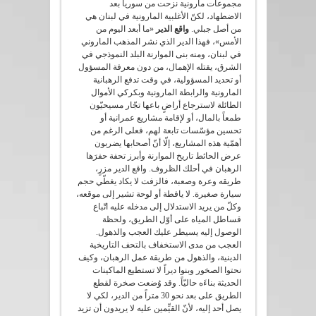
مجموعات مارونية نزحت من سوريا بعد
الاضطهاد، لكنّ الأغلبية المارونية في لبنان هي
من أصل جبلي.
واقع الدير
«ما أبعد اليوم من
الأمس»، فهذا الدير الذي نشر المذهب الماروني
في لبنان، ومنه بنى الموارنة البلد النموذجي في
الشرق، يقتله الإهمال، من دون معرفة المسؤول
أو تحديد المسؤولية، في وقت تدفع الرهبانية
المارونية والرابطة المارونية وبكركي الأموال
الطائلة لاسترجاع أراضٍ باعها تجّار مسيحيّون
طمعاً بالمال، أو لإقامة مشاريع عمرانية أو
تحسين مؤسّسات تابعة لهم، فعلى الرغم من
أهمّية هذه المشاريع، إلّا أنّ أصحابها يضربون
عرض الحائط تاريخ الموارنة وأبرز تحفة حفرَها
الرهبان في أحلك الظروف. واقع الدير مزرٍ،
طريقه وعرة وصعبة، فالزفت لا يكاد يغطّي حجم
سيارة صغيرة. لا يافطة أو لوحة تشير إلى موقعه،
وكلّ من يريد الاستدلال إلى مدخله عليه اتّباع
قساطل المياه على أوّل الطريق، ولحظة
الوصول إليه يسيطر عليك العجب والذهول.
العجب من مدى الاستخفاف بالتحف التاريخية
الدينية، والذهول من طريقة عمل الرهبان، وكيف
نحتوا الصخور وبنوا ديراً لا تستطيع الماكينات
الحديثة بناءَه حاليّاً. وقد وُضعت صخرة لقطع
الطريق على بعد نحو 30 متراً من الدير، لكي لا
يصل أحد إليه، لأنّ القيِّمين عليه لا يريدون أن تزيد