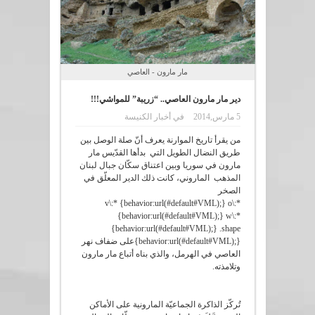
مار مارون - العاصي
دير مار مارون العاصي.. “زريبة” للمواشي!!!
5 مارس,2014
في
أخبار الكنيسة
من يقرأ تاريخ الموارنة يعرف أنّ صلة الوصل بين
طريق النضال الطويل التي بدأها القدّيس مار
مارون في سوريا وبين اعتناق سكّان جبال لبنان
المذهب الماروني، كانت ذلك الدير المعلّق في
الصخر
v\:* {behavior:url(#default#VML);} o\:*
{behavior:url(#default#VML);} w\:*
{behavior:url(#default#VML);} .shape
{behavior:url(#default#VML);}على ضفاف نهر
العاصي في الهرمل، والذي بناه أتباع مار مارون
وتلامذته.
تُركّز الذاكرة الجماعيّة المارونية على الأماكن