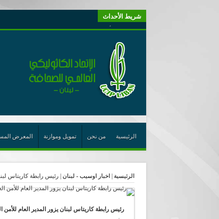
شريط الأحداث
“لبنانيون من أجل الكيان” (اتحاد اورا) : طرح رئيس الجمهو
“الوحدة في التعدّد: إعادة بناء الديمقراطيّة التوافقيّة في لبنا
يتبع في معنى الأعجوبة
ترشيح أسعد جوان لجائزة نوبل يعزّز تثبيت
احتفالات عيد القديس شربل تتواصل في بقاعكفرا…
رئيسة أوسيب لبنان تلتقي غبطة البطريرك وتطلع على نشاطا
الراعي: القديس شربل هو الزرع الجيد الذي أثمر في حقل ال
الأعجوبة في المسيحيّة: معنًى وحدًّا
الرئيسية
من نحن
تمويل وموازنة
المعرض المس
من يختصر الله يجعل الدين خطرًا
لقاء إعلامي لمكتب راعوية الشبيبة- بكركي
الرئيسية
|
اخبار اوسيب - لبنان
|
رئيس رابطة كاريتاس لبنان
أيّ عيش مشترك نريد؟
رئيس رابطة كاريتاس لبنان يزور المدير العام للأمن ا