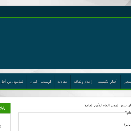
رية حول اللامركزية الموسعة شرط واجب للخروج من حالة الجمود
ن”
ت الإتحاد
رب
يحي
أخبار الكنيسة
إعلام و ثقافة
مقالات
اوسيب – لبنان
لبنانيون من أجل 
 يزور المدير العام للأمن العام؟
رايك
لعام؟