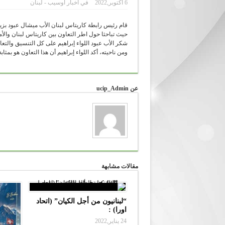
6 أكتوبر,2022
في
اخبار اوسيب - لبنان
قام رئيس رابطة كاريتاس لبنان الأب ميشال عبود بزيار
حيث تباحثا حول اطر التعاون بين كاريتاس لبنان والأ
شكر الأب عبود اللواء إبراهيم على كل التنسيق والتعا
ومن ناحيته، أكد اللواء إبراهيم أن هذا التعاون هو بم
عن ucip_Admin
مقالات مشابهة
“لبنانيون من أجل الكيان” (اتحاد
اورا) :
24 يناير,2022