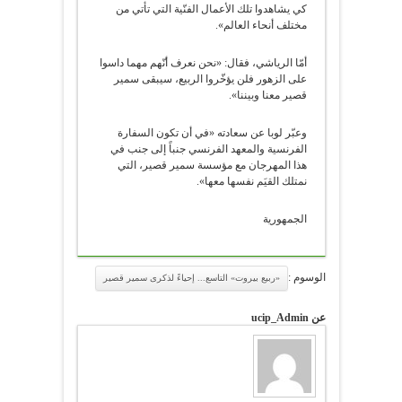
كي يشاهدوا تلك الأعمال الفنّية التي تأتي من
مختلف أنحاء العالم».
أمّا الرياشي، فقال: «نحن نعرف أنّهم مهما داسوا
على الزهور فلن يؤخّروا الربيع، سيبقى سمير
قصير معنا وبيننا».
وعبّر لوبا عن سعادته «في أن تكون السفارة
الفرنسية والمعهد الفرنسي جنباً إلى جنب في
هذا المهرجان مع مؤسسة سمير قصير، التي
نمتلك القيَم نفسها معها».
الجمهورية
الوسوم :
«ربيع بيروت» التاسع... إحياءً لذكرى سمير قصير
عن ucip_Admin