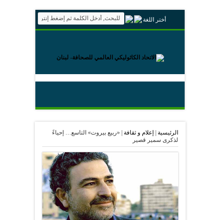
أختر اللغة
الرئيسية
|
إعلام و ثقافة
|
«ربيع بيروت» التاسع… إحياءً
لذكرى سمير قصير