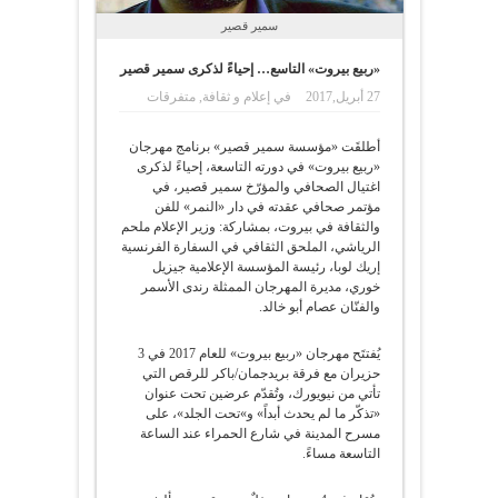
سمير قصير
«ربيع بيروت» التاسع… إحياءً لذكرى سمير قصير
27 أبريل,2017
في
إعلام و ثقافة
,
متفرقات
أطلقَت «مؤسسة سمير قصير» برنامج مهرجان
«ربيع بيروت» في دورته التاسعة، إحياءً لذكرى
اغتيال الصحافي والمؤرّخ سمير قصير، في
مؤتمر صحافي عقدته في دار «النمر» للفن
والثقافة في بيروت، بمشاركة: وزير الإعلام ملحم
الرياشي، الملحق الثقافي في السفارة الفرنسية
إريك لوبا، رئيسة المؤسسة الإعلامية جيزيل
خوري، مديرة المهرجان الممثلة رندى الأسمر
والفنّان عصام أبو خالد.
يُفتتَح مهرجان «ربيع بيروت» للعام 2017 في 3
حزيران مع فرقة بريدجمان/باكر للرقص التي
تأتي من نيويورك، وتُقدّم عرضين تحت عنوان
«تذكّر ما لم يحدث أبداً» و»تحت الجلد»، على
مسرح المدينة في شارع الحمراء عند الساعة
التاسعة مساءً.