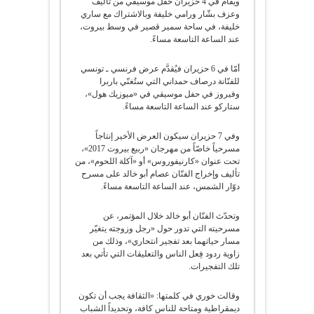
ويُقام في 4 حزيران حفلٌ موسيقي من تأليف
وعزف بشّار ورامي خليفة وبالاشتراك مع ساري
خليفة، في ساحة سمير قصير في وسط بيروت،
عند الساعة التاسعة مساءً.
أمّا في 6 حزيران فيُقدَّم عرض فرنسي ـ تونسي
للفنّانة درصاف حمداني التي ستُغنّي باربرا
وفيروز في حفل موسيقي في «ميوزيك هول»،
ستاركو عند الساعة التاسعة مساءً.
وفي 7 حزيران سيكون العرض الأخير إنتاجاً
مسرحياً خاصّاً من مهرجان «ربيع بيروت 2017»،
تحت عنوان «كارنيفوروس» أو «آكلة اللحوم»، من
تأليف وإخراج الفنّان عصام أبو خالد على مسرح
دوّار الشمس، عند الساعة التاسعة مساءً.
وتحدّث الفنّان أبو خالد خلال المؤتمر، عن
مسرحيته التي تدور حول «رجل وزوجته يتغيّر
مسار حياتهما بعد تفجير انتحاري»، وذلك من
زاوية ردود فِعل الناس والتعليقات التي تأتي بعد
تلك التفجيرات.
وقالت خوري في كلمتها: «الثقافة يجب أن تكون
ديمقراطية ومتاحة للناس كافة، وتحديداً الشباب