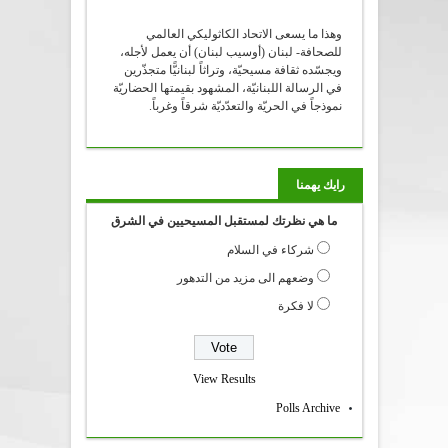
وهذا ما يسعى الاتحاد الكاثوليكي العالمي
للصحافة- لبنان (أوسيب لبنان) أن يعمل لأجله،
ويجسّده ثقافة مسيحيّة، وتراثاً لبنانيًّا متجذّرين
في الرسالة اللبنانيّة، المشهود بقيمتها الحضاريّة
نموذجاً في الحريّة والتعدّديّة شرقاً وغرباً.
رايك يهمنا
ما هي نظرتك لمستقبل المسيحيين في الشرق
شركاء في السلام
وضعهم الى مزيد من التدهور
لا فكرة
View Results
Polls Archive