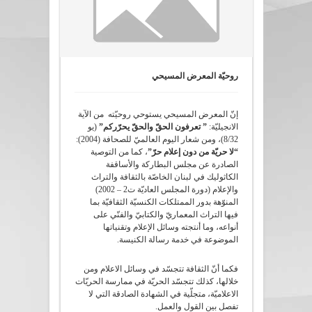
روحيّة المعرض المسيحي
إنّ المعرض المسيحي يستوحي روحيّته من الآية
الانجيليّة:
” تعرفون الحقّ والحقّ يحرّركم”
(يو
8/32)، ومن شعار اليوم العالميّ للصحافة (2004):
“لا حريّة من دون إعلام حرّ”
، كما من التوصية
الصادرة عن مجلس البطاركة والأساقفة
الكاثوليك في لبنان الخاصّة بالثقافة والتراث
والإعلام (دورة المجلس العاديّة ت2 – 2002)
المنوّهة بدور الممتلكات الكنسيّة الثقافيّة بما
فيها التراث المعماريّ والكتابيّ والفنّي على
أنواعه، وما أنتجته وسائل الإعلام وتقنياتها
الموضوعة في خدمة رسالة الكنيسة.
فكما أنّ الثقافة تتجسّد في وسائل الاعلام ومن
خلالها، كذلك تتجسّد الحريّة في ممارسة الحريّات
الاعلاميّة، متجلّية في الشهادة الصادقة التي لا
تفصل بين القول والعمل.