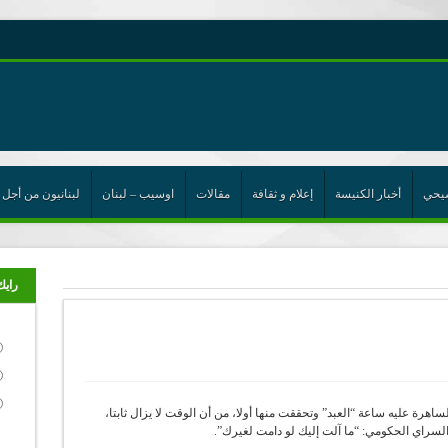
رية حول اللامركزية الموسعة شرط واجب للخروج من حالة الجمود
ن”
يحي
أخبار الكنيسة
إعلام و ثقافة
مقالات
اوسيب – لبنان
لبنانيون من أجل 
ت الإتحاد
رب
رايك
يارة مجلس النواب الساهرة عليه ساعة “العبد” وتحققت منها أولا، من أن الوقت لا يزال ثابتا،
لسراي الحكومي: “ما آلت إليك لو دامت لغيرك”.