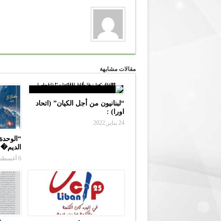
مقالات مشابهة
“لبنانيون من أجل الكيان” (اتحاد
اورا) :
24 يناير,2022
“الوحدة 
الديم�
6 أغسطس,2026