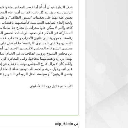
هدف الزيارة هو أن أُسلِّمَ أمانة سر المجلس مئة وثل
الرئيس نبيه بري، بيد كل نائب، كما بيد أمين عام ال
بعمق اطلاعهما على تعقيدات “دستور الطائف”، وأطل
ولجنة إلغاء الطائفية السياسية. فأطلعتهما باقتضاب
كافة والتي لا يمكن حلها مجزأة، بل تحتاج حلا شاملا متك
المشاركة في الحكم على صعيد الرئاسات الخمس الم
رئاسة الجمهورية، إلى قانون الأحزاب والانتخاب. ف
الإنسان، ولا على المستوى “الرئاسة” ما لم تحل على 
مجلسي الشيوخ أم المجلس الاقتصادي الاجتماعي. أبد
عن مجلس الشيوخ ورؤيتي لصلاحياته. في الختام أشكر ا
لهذه الزيارة واهتمامهما بنجاحها. وقبل المغادرة كان
ولكنه كان لا يزال خارج المجلس مهتما بالإعلان عن إت
على انه، ولأول مرة، والحمد لله، توضع نقطة فاصلة ل
وغصن الزيتون” أو سياسة المثل الروماني الشهير (
um
الأب د. ميخائيل روحانا الأنطوني
عن ucip_Admin