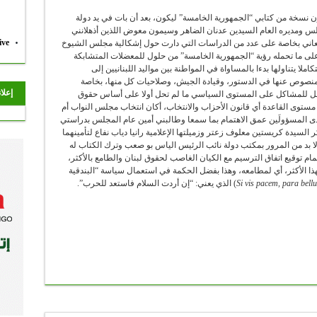
اثون نسخة من كتابي “الجمهورية الخامسة” ليكون، بعد أن بات في يد دولة
مجلس ومديره العام السيدين عدنان الضاهر وسيمون معوض اللذين أذهلانني
ive
عاني بخاصة على عدد من الدراسات التي دارت حول إشكالية مجلس الشيوخ
 على ما تحمله رؤية “الجمهورية الخامسة” من حلول للمعضلات المتشابكة
املا يتناولها بدءا بالمساواة في المواطنة بين مواليد اللبنانيين إلى
نصوص عنها في الدستور، وقيادة الجيش، وصلاحيات كل منها، بخاصة
إعلا
لا حل للمشاكل على المستوى السياسي ما لم تحل أولا على أساس حقوق
مستوى القاعدة أي قانون الأحزاب والانتخاب، أكان انتخاب مجلس النواب أم
ى المسؤولَين عمق الاهتمام بما سمعا وطالبني أمين عام المجلس بدراستي
لسيدة كريستين معلوف زعتر وزميلتها الإعلامية رانيا دياب نفاع لتأمينهما
 لا بد من المرور بمكتب دولة نائب الرئيس الياس بو صعب وترك الكتاب له
مام توقيع اتفاق الترسيم مع الكيان الغاصب لحقوق لبنان والطامع بالأكثر،
هذا الأكثر، أي لمطامعه، وهذا بفضل الحكمة في استعمال سياسة “البندقية
Si vis pacem, para bell
) الذي يعني: “إن أردت السلام فاستعد للحرب”.